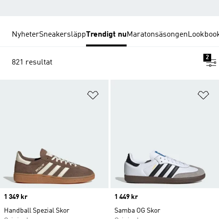
Nyheter
Sneakersläpp
Trendigt nu
Maratonsäsongen
Lookboo
2
821 resultat
Lägg till på önskelistan
Lä
Price
1 349 kr
Price
1 449 kr
Handball Spezial Skor
Samba OG Skor