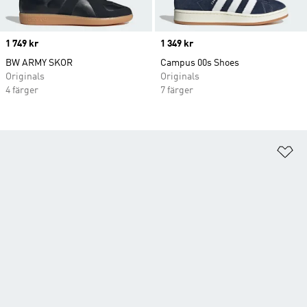
Price
1 749 kr
Price
1 349 kr
BW ARMY SKOR
Campus 00s Shoes
Originals
Originals
4 färger
7 färger
Lä