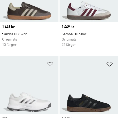
Price
1 449 kr
Price
1 449 kr
Samba OG Skor
Samba OG Skor
Originals
Originals
15 färger
24 färger
Lägg till på önskelistan
Lä