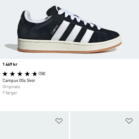
Price
1 449 kr
(58)
Campus 00s Skor
Originals
7 färger
Lägg till på önskelistan
Lä