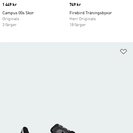
Price
1 449 kr
Price
749 kr
Campus 00s Skor
Firebird Träningsbyxor
Originals
Herr Originals
3 färger
18 färger
Lä