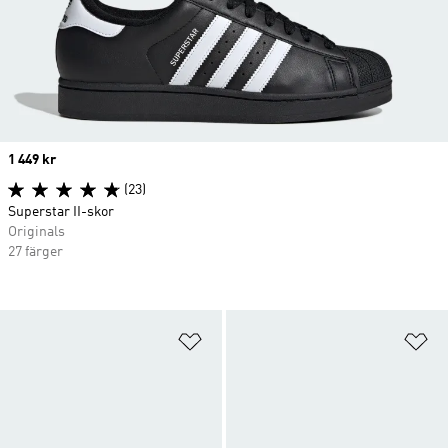
Price
1 449 kr
(23)
Superstar II-skor
Originals
27 färger
Lägg till på önskelistan
Lä