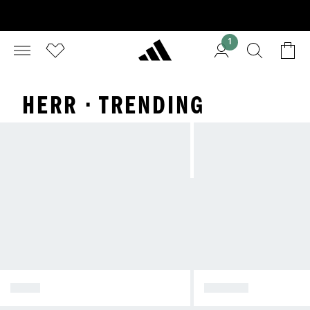
1
HERR · TRENDING
SKOR
KLÄDER