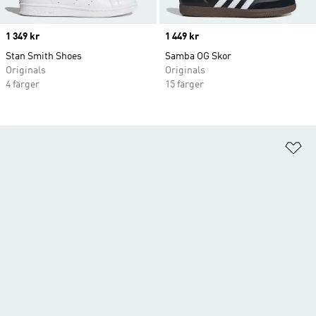
Price
1 349 kr
Price
1 449 kr
Stan Smith Shoes
Samba OG Skor
Originals
Originals
4 färger
15 färger
Lä