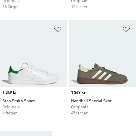
Originals
Originals
18 färger
15 färger
Lägg till på önskelistan
Lä
Price
1 349 kr
Price
1 349 kr
Stan Smith Shoes
Handball Spezial Skor
Originals
Originals
4 färger
45 färger