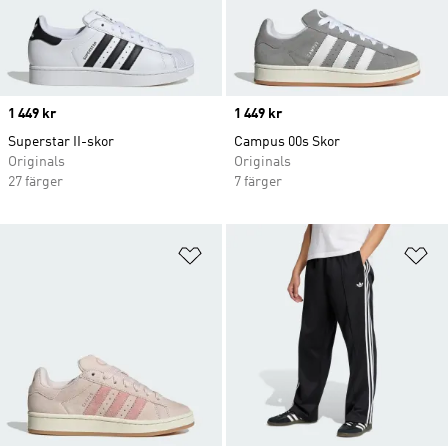
Price
1 449 kr
Price
1 449 kr
Superstar II-skor
Campus 00s Skor
Originals
Originals
27 färger
7 färger
Lägg till på önskelistan
Lä