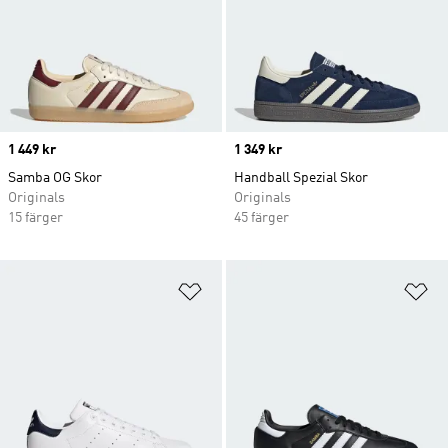
Price
1 449 kr
Price
1 349 kr
Samba OG Skor
Handball Spezial Skor
Originals
Originals
15 färger
45 färger
Lägg till på önskelistan
Lä