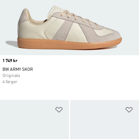
Price
1 749 kr
BW ARMY SKOR
Originals
4 färger
Lägg till på önskelistan
Lä