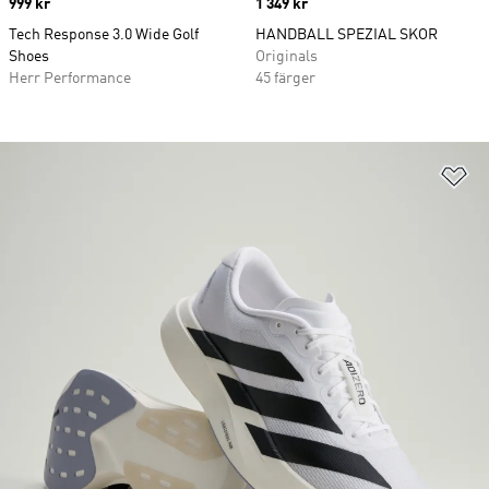
Price
999 kr
Price
1 349 kr
Tech Response 3.0 Wide Golf
HANDBALL SPEZIAL SKOR
Shoes
Originals
Herr Performance
45 färger
Lä