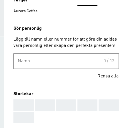
Färger
Aurora Coffee
Gör personlig
Lägg till namn eller nummer för att göra din adidas
vara personlig eller skapa den perfekta presenten!
Namn
0 / 12
Rensa alla
Storlekar
AAA
AAA
AAA
AAA
AAA
AAA