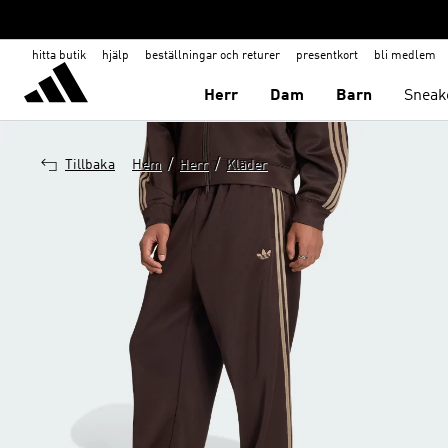
hitta butik
hjälp
beställningar och returer
presentkort
bli medlem
Herr
Dam
Barn
Sneak
/
/
Tillbaka
Hem
Herr
Kläder