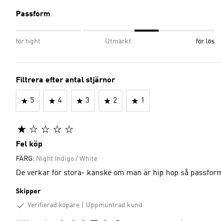
Passform
för tight
Utmärkt
för lös
Filtrera efter antal stjärnor
5
4
3
2
1
Fel köp
FÄRG:
Night Indigo / White
De verkar för stora- kanske om man är hip hop så passforme
Skipper
Verifierad köpare
Uppmuntrad kund