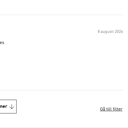
8 augusti 2026
ves
oner
Gå till filter