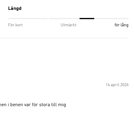
Längd
För kort
Utmärkt
för lång
14 april 2026
n i benen var för stora till mig