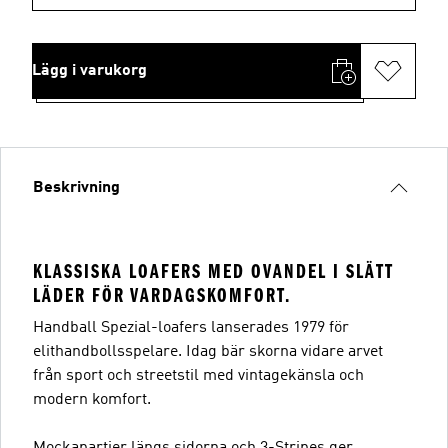
Lägg i varukorg
Beskrivning
KLASSISKA LOAFERS MED OVANDEL I SLÄTT
LÄDER FÖR VARDAGSKOMFORT.
Handball Spezial-loafers lanserades 1979 för
elithandbollsspelare. Idag bär skorna vidare arvet
från sport och streetstil med vintagekänsla och
modern komfort.
Mockapartier längs sidorna och 3-Stripes ger