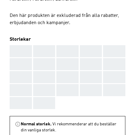
Den här produkten är exkluderad från alla rabatter,
erbjudanden och kampanjer.
Storlekar
AAA
AAA
AAA
AAA
AAA
AAA
AAA
AAA
AAA
AAA
AAA
AAA
AAA
AAA
AAA
AAA
AAA
AAA
AAA
AAA
AAA
AAA
Normal storlek.
Vi rekommenderar att du beställer
din vanliga storlek.