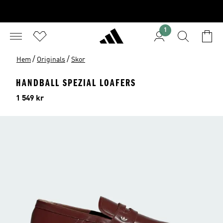
1
/
/
Hem
Originals
Skor
HANDBALL SPEZIAL LOAFERS
Pris
1 549 kr