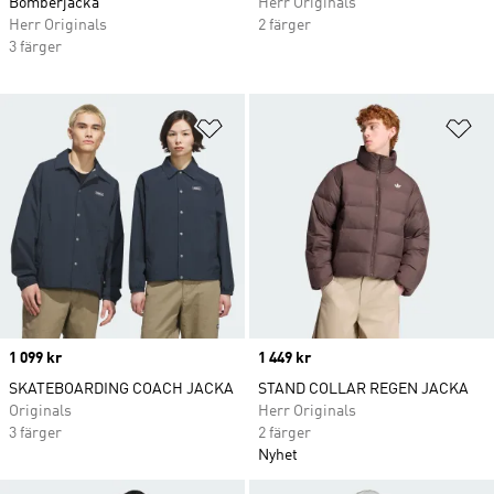
Bomberjacka
Herr Originals
Herr Originals
2 färger
3 färger
Lägg till på önskelistan
Lä
Price
1 099 kr
Price
1 449 kr
SKATEBOARDING COACH JACKA
STAND COLLAR REGEN JACKA
Originals
Herr Originals
3 färger
2 färger
Nyhet