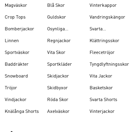
Magväskor
Blå Skor
Vinterkappor
Crop Tops
Guldskor
Vandringskängor
Bomberjackor
Osynliga
Svarta
Strumpor
Ryggsäckar
Linnen
Regnjackor
Klättringsskor
Sportväskor
Vita Skor
Fleecetröjor
Baddräkter
Sportkläder
Tyngdlyftningsskor
Snowboard
Skidjackor
Vita Jackor
Tröjor
Skidbyxor
Basketskor
Vindjackor
Röda Skor
Svarta Shorts
Knälånga Shorts
Axelväskor
Vinterjackor