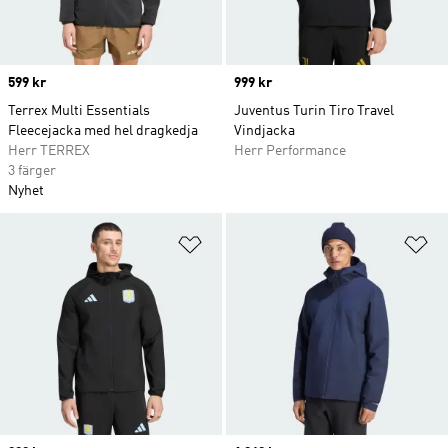
Price
599 kr
Price
999 kr
Terrex Multi Essentials
Juventus Turin Tiro Travel
Fleecejacka med hel dragkedja
Vindjacka
Herr TERREX
Herr Performance
3 färger
Nyhet
Lägg till på önskelistan
Lä