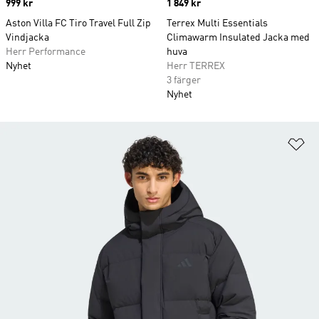
Price
999 kr
Price
1 849 kr
Aston Villa FC Tiro Travel Full Zip
Terrex Multi Essentials
Vindjacka
Climawarm Insulated Jacka med
Herr Performance
huva
Nyhet
Herr TERREX
3 färger
Nyhet
Lä