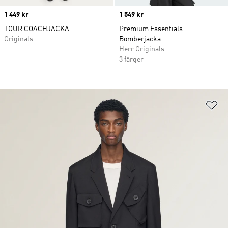
Price
1 449 kr
Price
1 549 kr
TOUR COACHJACKA
Premium Essentials
Originals
Bomberjacka
Herr Originals
3 färger
Lä