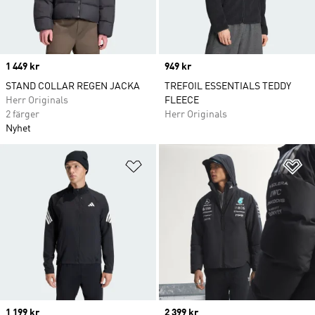
Price
1 449 kr
Price
949 kr
STAND COLLAR REGEN JACKA
TREFOIL ESSENTIALS TEDDY
Herr Originals
FLEECE
2 färger
Herr Originals
Nyhet
Lägg till på önskelistan
Lä
Price
1 199 kr
Price
2 399 kr