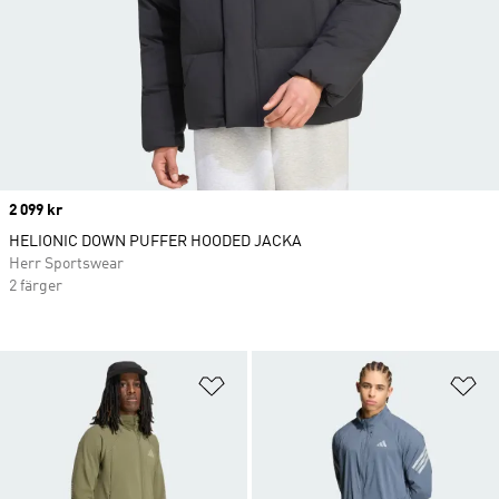
Price
2 099 kr
HELIONIC DOWN PUFFER HOODED JACKA
Herr Sportswear
2 färger
Lägg till på önskelistan
Lä