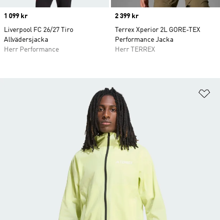
Price
1 099 kr
Price
2 399 kr
Liverpool FC 26/27 Tiro
Terrex Xperior 2L GORE-TEX
Allvädersjacka
Performance Jacka
Herr Performance
Herr TERREX
Lä