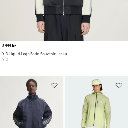
Price
6 999 kr
Y-3 Liquid Logo Satin Souvenir Jacka
Y-3
Lägg till på önskelistan
Lä