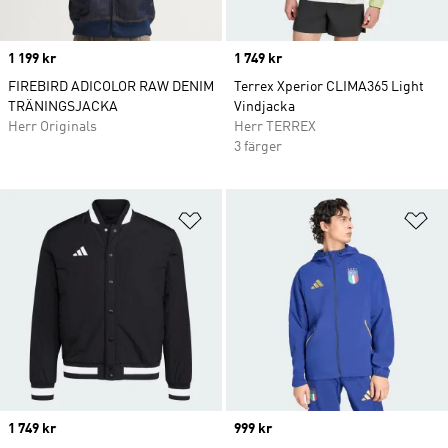
Price
1 199 kr
Price
1 749 kr
FIREBIRD ADICOLOR RAW DENIM
Terrex Xperior CLIMA365 Light
TRÄNINGSJACKA
Vindjacka
Herr Originals
Herr TERREX
3 färger
Lägg till på önskelistan
Lä
Price
1 749 kr
Price
999 kr