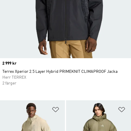
Price
2 999 kr
Terrex Xperior 2.5 Layer Hybrid PRIMEKNIT CLIMAPROOF Jacka
Herr TERREX
2 färger
Lägg till på önskelistan
Lä