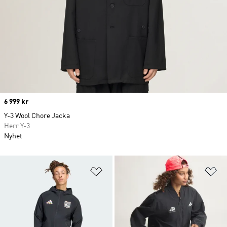
Price
6 999 kr
Y-3 Wool Chore Jacka
Herr Y-3
Nyhet
Lägg till på önskelistan
Lä