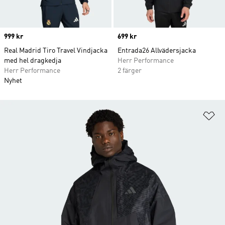
Price
999 kr
Price
699 kr
Real Madrid Tiro Travel Vindjacka
Entrada26 Allvädersjacka
med hel dragkedja
Herr Performance
Herr Performance
2 färger
Nyhet
Lä