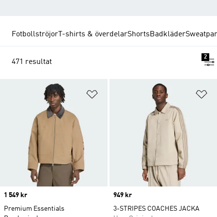
Fotbollströjor
T-shirts & överdelar
Shorts
Badkläder
Sweatpan
2
471 resultat
Lägg till på önskelistan
Lä
Price
1 549 kr
Price
949 kr
Premium Essentials
3-STRIPES COACHES JACKA