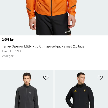
Price
2 099 kr
Terrex Xperior Lättviktig Climaproof-jacka med 2,5 lager
Herr TERREX
2 färger
Lägg till på önskelistan
Lä