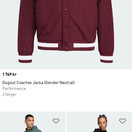
Price
1 749 kr
Dugout Coaches Jacka (Gender Neutral)
Performance
2 färger
Lägg till på önskelistan
Lä