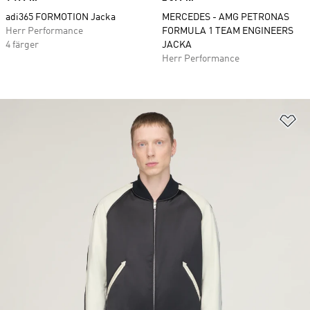
adi365 FORMOTION Jacka
MERCEDES - AMG PETRONAS
Herr Performance
FORMULA 1 TEAM ENGINEERS
4 färger
JACKA
Herr Performance
Lä