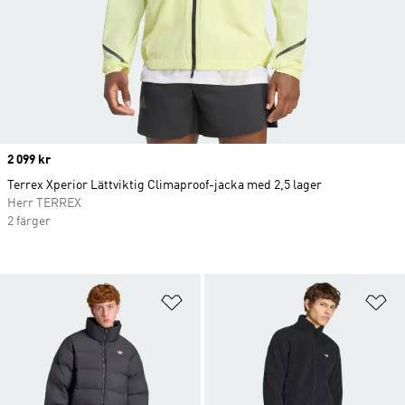
Price
2 099 kr
Terrex Xperior Lättviktig Climaproof-jacka med 2,5 lager
Herr TERREX
2 färger
Lägg till på önskelistan
Lä