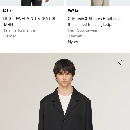
Price
849 kr
Price
949 kr
TIRO TRAVEL VINDJACKA FÖR
City Tech 3-Stripes Högflossad
BARN
fleece med hel dragkedja
Herr Performance
Herr Sportswear
3 färger
2 färger
Nyhet
Lä