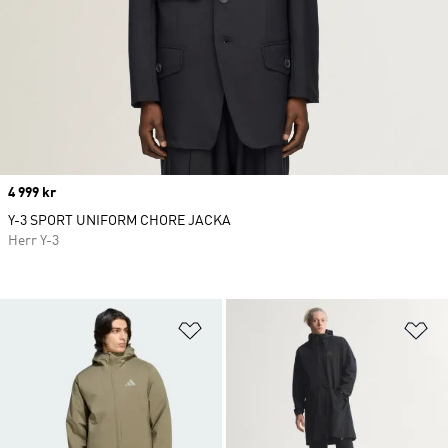
Price
4 999 kr
Y-3 SPORT UNIFORM CHORE JACKA
Herr Y-3
Lägg till på önskelistan
Lä