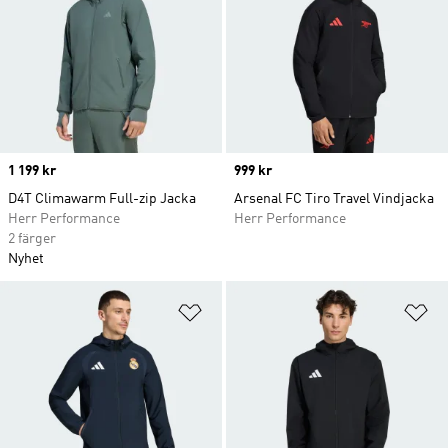
Price
1 199 kr
Price
999 kr
D4T Climawarm Full-zip Jacka
Arsenal FC Tiro Travel Vindjacka
Herr Performance
Herr Performance
2 färger
Nyhet
Lägg till på önskelistan
Lä