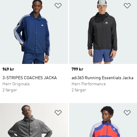
Lägg till på önskelistan
Lä
Price
949 kr
Price
799 kr
3-STRIPES COACHES JACKA
adi365 Running Essentials Jacka
Herr Originals
Herr Performance
2 färger
2 färger
Lägg till på önskelistan
Lä