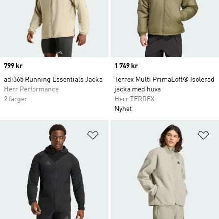
Price
799 kr
Price
1 749 kr
adi365 Running Essentials Jacka
Terrex Multi PrimaLoft® Isolerad
Herr Performance
jacka med huva
2 färger
Herr TERREX
Nyhet
Lägg till på önskelistan
Lä