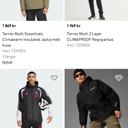
Price
1 849 kr
Price
1 949 kr
Terrex Multi Essentials
Terrex Multi 2 Layer
Climawarm Insulated Jacka med
CLIMAPROOF Regnparkas
huva
Herr TERREX
Herr TERREX
3 färger
Nyhet
Lägg till på önskelistan
Lä