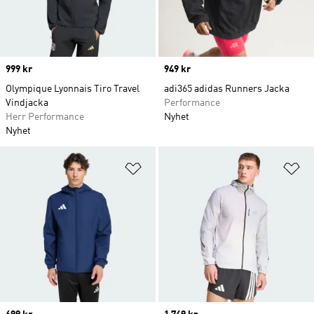
Price
999 kr
Price
949 kr
Olympique Lyonnais Tiro Travel
adi365 adidas Runners Jacka
Vindjacka
Performance
Herr Performance
Nyhet
Nyhet
Lägg till på önskelistan
Lä