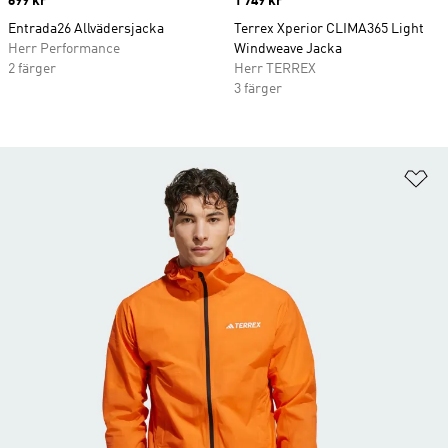
Price
699 kr
Price
1 749 kr
Entrada26 Allvädersjacka
Terrex Xperior CLIMA365 Light
Herr Performance
Windweave Jacka
2 färger
Herr TERREX
3 färger
Lä