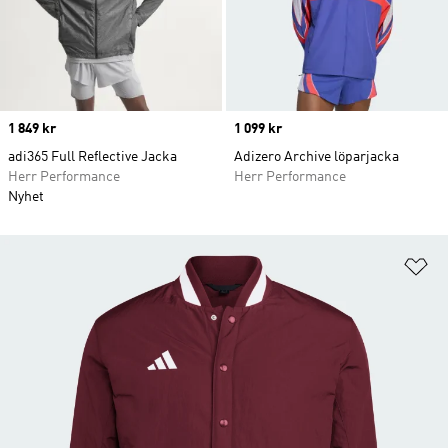
Price
1 849 kr
Price
1 099 kr
adi365 Full Reflective Jacka
Adizero Archive löparjacka
Herr Performance
Herr Performance
Nyhet
Lä