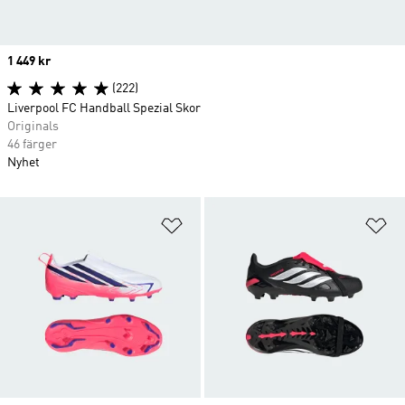
Price
1 449 kr
(222)
Liverpool FC Handball Spezial Skor
Originals
46 färger
Nyhet
Lägg till på önskelistan
Lä