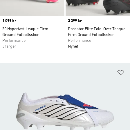
Price
1 099 kr
Price
3 399 kr
50 Hyperfast League Firm
Predator Elite Fold-Over Tongue
Ground Fotbollsskor
Firm Ground Fotbollsskor
Performance
Performance
3 färger
Nyhet
Lä