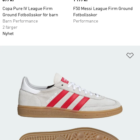
Copa Pure IV League Firm
F50 Messi League Firm Ground
Ground Fotbollsskor för barn
Fotbollsskor
Barn Performance
Performance
2 färger
Nyhet
Lä