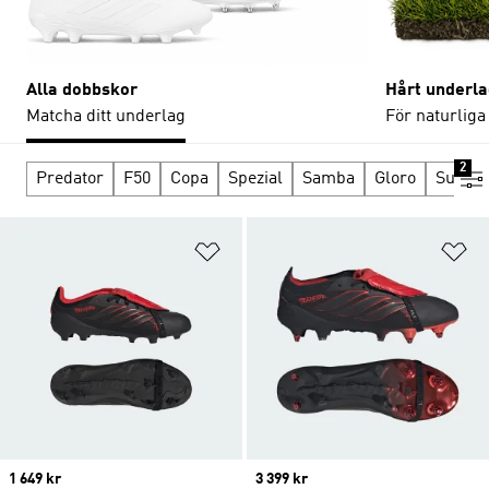
Alla dobbskor
Hårt underla
Matcha ditt underlag
För naturliga
2
Predator
F50
Copa
Spezial
Samba
Gloro
Supers
Lägg till på önskelistan
Lä
Price
1 649 kr
Price
3 399 kr