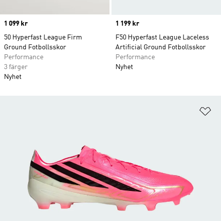
Price
1 099 kr
Price
1 199 kr
50 Hyperfast League Firm
F50 Hyperfast League Laceless
Ground Fotbollsskor
Artificial Ground Fotbollsskor
Performance
Performance
3 färger
Nyhet
Nyhet
Lä