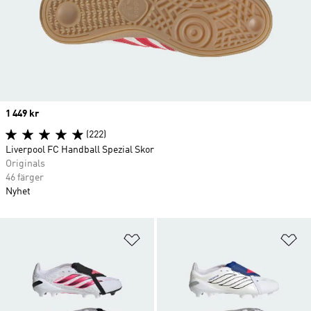
Price
1 449 kr
(222)
Liverpool FC Handball Spezial Skor
Originals
46 färger
Nyhet
Lägg till på önskelistan
Lä