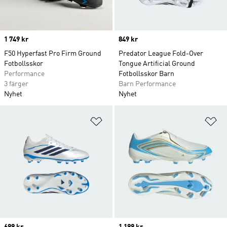
Price
1 749 kr
Price
849 kr
F50 Hyperfast Pro Firm Ground
Predator League Fold-Over
Fotbollsskor
Tongue Artificial Ground
Performance
Fotbollsskor Barn
3 färger
Barn Performance
Nyhet
Nyhet
Lägg till på önskelistan
Lä
Price
699 kr
Price
1 199 kr