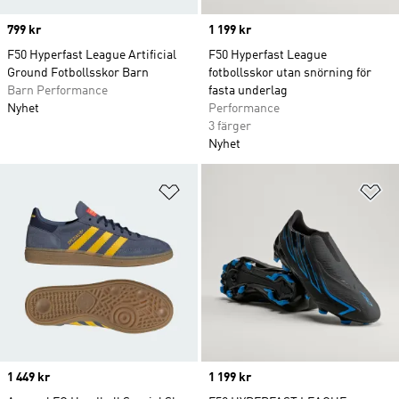
Price
799 kr
Price
1 199 kr
F50 Hyperfast League Artificial
F50 Hyperfast League
Ground Fotbollsskor Barn
fotbollsskor utan snörning för
Barn Performance
fasta underlag
Nyhet
Performance
3 färger
Nyhet
Lägg till på önskelistan
Lä
Price
1 449 kr
Price
1 199 kr