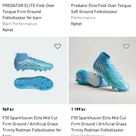
PREDATOR ELITE Fold-Over
Predator Elite Fold-Over Tongue
Tongue Firm Ground
Soft Ground Fotbollsskor
Fotbollsskor för barn
Performance
Barn Performance
Nyhet
Nyhet
Lägg till på önskelistan
Lä
Price
949 kr
Price
1 199 kr
F50 Sparkfusion Elite Mid Cut
F50 Sparkfusion Elite Mid Cut
Firm Ground / Artificial Grass
Firm Ground / Artificial Grass
Trinity Rodman Fotbollsskor för
Trinity Rodman Fotbollsskor