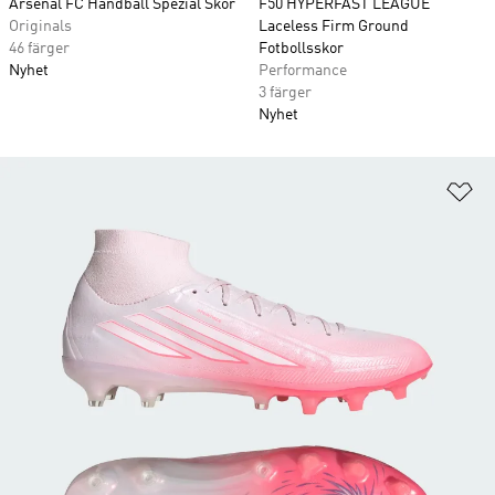
Arsenal FC Handball Spezial Skor
F50 HYPERFAST LEAGUE
Originals
Laceless Firm Ground
46 färger
Fotbollsskor
Nyhet
Performance
3 färger
Nyhet
Lä