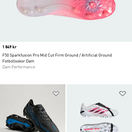
Price
1 849 kr
F50 Sparkfusion Pro Mid Cut Firm Ground / Artificial Ground
Fotbollsskor Dam
Dam Performance
Lägg till på önskelistan
Lä