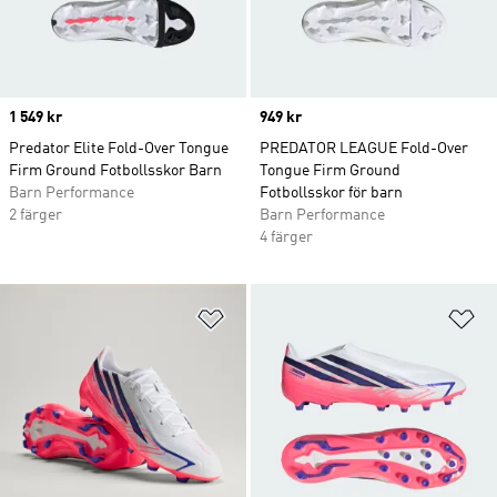
Price
1 549 kr
Price
949 kr
Predator Elite Fold-Over Tongue
PREDATOR LEAGUE Fold-Over
Firm Ground Fotbollsskor Barn
Tongue Firm Ground
Barn Performance
Fotbollsskor för barn
2 färger
Barn Performance
4 färger
Lägg till på önskelistan
Lä