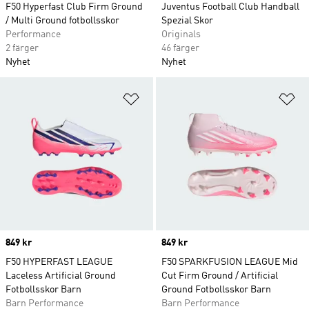
F50 Hyperfast Club Firm Ground
Juventus Football Club Handball
/ Multi Ground fotbollsskor
Spezial Skor
Performance
Originals
2 färger
46 färger
Nyhet
Nyhet
Lägg till på önskelistan
Lä
Price
849 kr
Price
849 kr
F50 HYPERFAST LEAGUE
F50 SPARKFUSION LEAGUE Mid
Laceless Artificial Ground
Cut Firm Ground / Artificial
Fotbollsskor Barn
Ground Fotbollsskor Barn
Barn Performance
Barn Performance