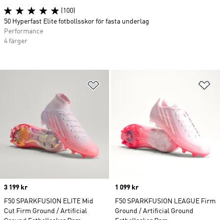
(100)
50 Hyperfast Elite fotbollsskor för fasta underlag
Performance
4 färger
Lägg till på önskelistan
Lä
Price
3 199 kr
Price
1 099 kr
F50 SPARKFUSION ELITE Mid
F50 SPARKFUSION LEAGUE Firm
Cut Firm Ground / Artificial
Ground / Artificial Ground