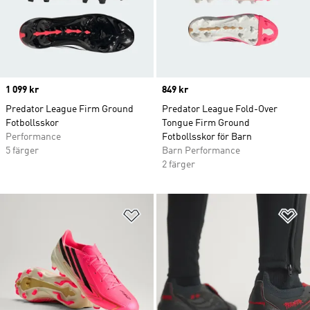
Price
1 099 kr
Price
849 kr
Predator League Firm Ground
Predator League Fold-Over
Fotbollsskor
Tongue Firm Ground
Performance
Fotbollsskor för Barn
5 färger
Barn Performance
2 färger
Lägg till på önskelistan
Lä