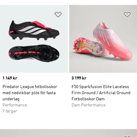
Lägg till på önskelistan
Lä
Price
1 149 kr
Price
3 199 kr
Predator League fotbollsskor
F50 Sparkfusion Elite Laceless
med nedvikbar plös för fasta
Firm Ground / Artificial Ground
underlag
Fotbollsskor Dam
Performance
Dam Performance
7 färger