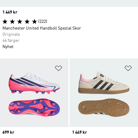
Price
1 449 kr
(222)
Manchester United Handboll Spezial Skor
Originals
46 färger
Nyhet
Lägg till på önskelistan
Lä
Price
699 kr
Price
1 449 kr