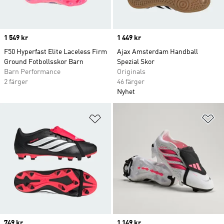
Price
1 549 kr
Price
1 449 kr
F50 Hyperfast Elite Laceless Firm
Ajax Amsterdam Handball
Ground Fotbollsskor Barn
Spezial Skor
Barn Performance
Originals
2 färger
46 färger
Nyhet
Lägg till på önskelistan
Lä
Price
749 kr
Price
1 149 kr