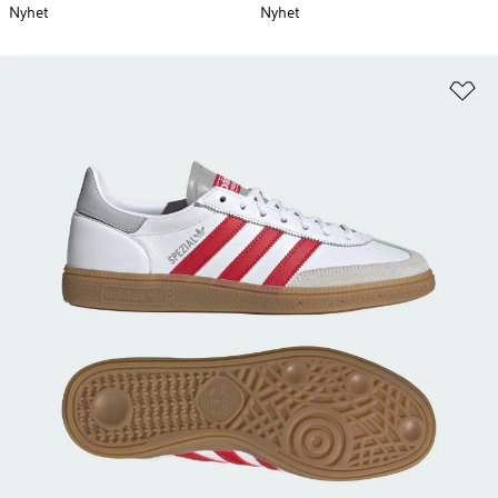
Nyhet
Nyhet
Lä