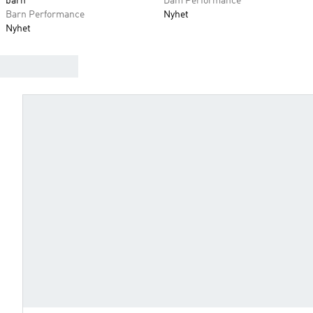
barn
Dam Performance
Barn Performance
Nyhet
Nyhet
HITTA RÄTT FOTBOLLSSKOR