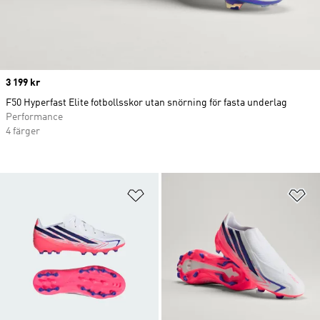
Price
3 199 kr
F50 Hyperfast Elite fotbollsskor utan snörning för fasta underlag
Performance
4 färger
Lägg till på önskelistan
Lä