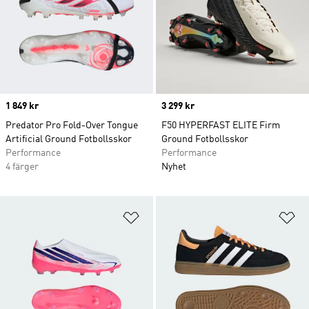
Price
1 849 kr
Price
3 299 kr
Predator Pro Fold-Over Tongue
F50 HYPERFAST ELITE Firm
Artificial Ground Fotbollsskor
Ground Fotbollsskor
Performance
Performance
4 färger
Nyhet
Lägg till på önskelistan
Lä