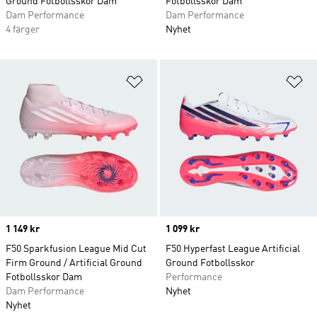
Ground Fotbollsskor Dam
Fotbollsskor Dam
Dam Performance
Dam Performance
4 färger
Nyhet
Lägg till på önskelistan
Lä
Price
1 149 kr
Price
1 099 kr
F50 Sparkfusion League Mid Cut
F50 Hyperfast League Artificial
Firm Ground / Artificial Ground
Ground Fotbollsskor
Fotbollsskor Dam
Performance
Dam Performance
Nyhet
Nyhet