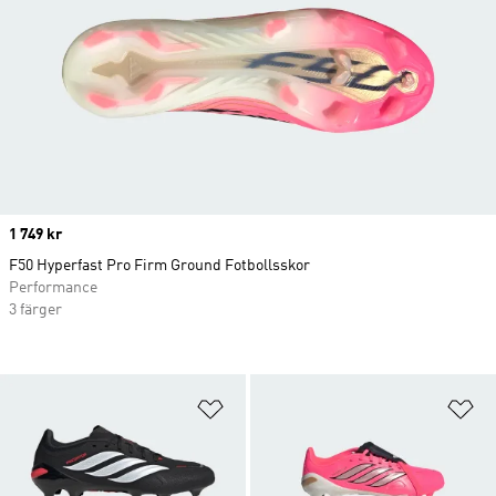
Price
1 749 kr
F50 Hyperfast Pro Firm Ground Fotbollsskor
Performance
3 färger
Lägg till på önskelistan
Lä