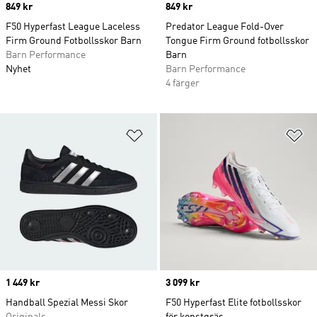
Price
849 kr
Price
849 kr
F50 Hyperfast League Laceless
Predator League Fold-Over
Firm Ground Fotbollsskor Barn
Tongue Firm Ground fotbollsskor
Barn Performance
Barn
Nyhet
Barn Performance
4 färger
Lägg till på önskelistan
Lä
Price
1 449 kr
Price
3 099 kr
Handball Spezial Messi Skor
F50 Hyperfast Elite fotbollsskor
Originals
för konstgräs