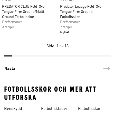
PREDATOR CLUB Fold-Over
Predator Leauge Fold-Over
Tongue Firm Ground/Multi
Tongue Firm Ground
Ground Fotbollsskor
Fotbollsskor
Performance
Performance
3 färger
7 färger
Nyhet
Sida: 1 av 13
Nästa
FOTBOLLSSKOR OCH MER ATT
UTFORSKA
Benskydd
Fotbollskläder
Fotbollsskor
Barn
Inomhus