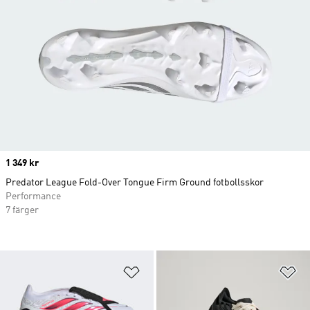
Price
1 349 kr
Predator League Fold-Over Tongue Firm Ground fotbollsskor
Performance
7 färger
Lägg till på önskelistan
Lä