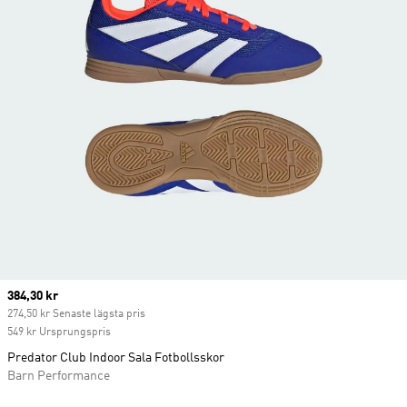
Current price
384,30 kr
274,50 kr Senaste lägsta pris
549 kr Ursprungspris
Predator Club Indoor Sala Fotbollsskor
Barn Performance