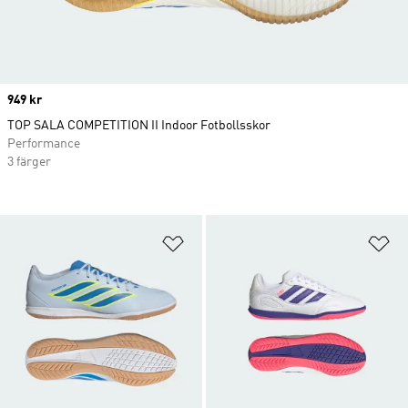
Price
949 kr
TOP SALA COMPETITION II Indoor Fotbollsskor
Performance
3 färger
Lägg till på önskelistan
Lä