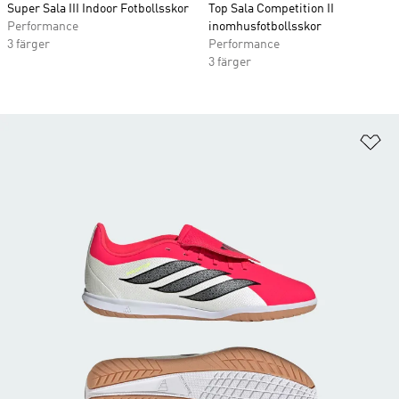
Super Sala III Indoor Fotbollsskor
Top Sala Competition II
Performance
inomhusfotbollsskor
3 färger
Performance
3 färger
Lä