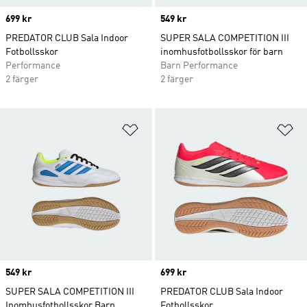
Price
699 kr
Price
549 kr
PREDATOR CLUB Sala Indoor
SUPER SALA COMPETITION III
Fotbollsskor
inomhusfotbollsskor för barn
Performance
Barn Performance
2 färger
2 färger
Lägg till på önskelistan
Lä
Price
549 kr
Price
699 kr
SUPER SALA COMPETITION III
PREDATOR CLUB Sala Indoor
Inomhusfotbollsskor Barn
Fotbollsskor