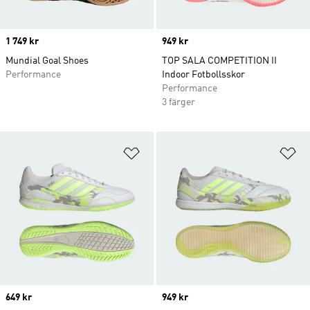
Price
1 749 kr
Price
949 kr
Mundial Goal Shoes
TOP SALA COMPETITION II
Performance
Indoor Fotbollsskor
Performance
3 färger
Lägg till på önskelistan
Lä
Price
649 kr
Price
949 kr