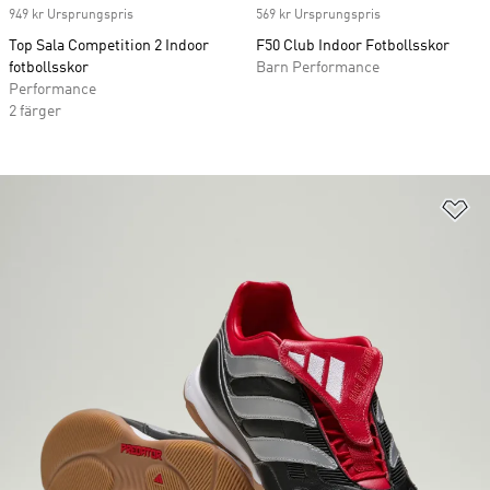
949 kr Ursprungspris
569 kr Ursprungspris
Top Sala Competition 2 Indoor
F50 Club Indoor Fotbollsskor
fotbollsskor
Barn Performance
Performance
2 färger
Lä