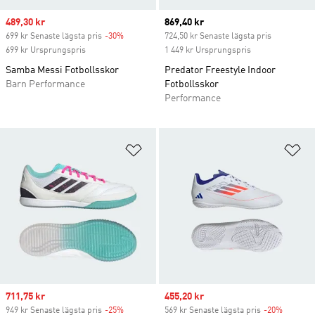
Sale price
489,30 kr
Current price
869,40 kr
699 kr Senaste lägsta pris
-30%
Discount
724,50 kr Senaste lägsta pris
699 kr Ursprungspris
1 449 kr Ursprungspris
Samba Messi Fotbollsskor
Predator Freestyle Indoor
Barn Performance
Fotbollsskor
Performance
Lägg till på önskelistan
Lä
Sale price
711,75 kr
Sale price
455,20 kr
949 kr Senaste lägsta pris
-25%
Discount
569 kr Senaste lägsta pris
-20%
Discoun