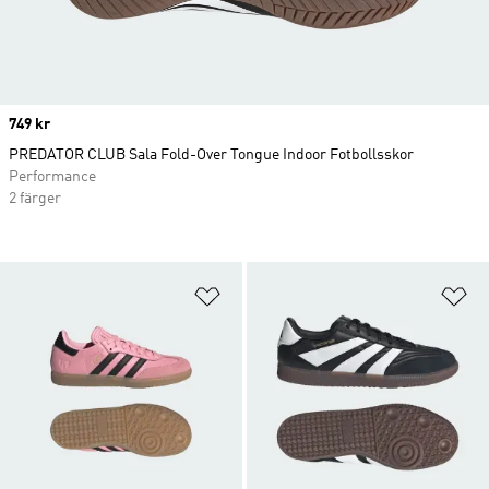
Price
749 kr
PREDATOR CLUB Sala Fold-Over Tongue Indoor Fotbollsskor
Performance
2 färger
Lägg till på önskelistan
Lä