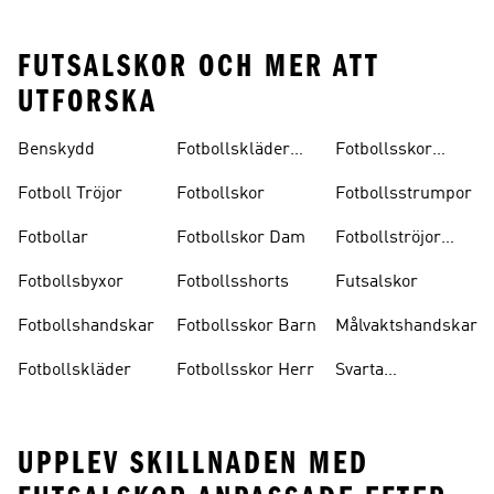
FUTSALSKOR OCH MER ATT
UTFORSKA
Benskydd
Fotbollskläder
Fotbollsskor
Barn
Inomhus
Fotboll Tröjor
Fotbollskor
Fotbollsstrumpor
Fotbollar
Fotbollskor Dam
Fotbollströjor
Barn
Fotbollsbyxor
Fotbollsshorts
Futsalskor
Fotbollshandskar
Fotbollsskor Barn
Målvaktshandskar
Fotbollskläder
Fotbollsskor Herr
Svarta
Fotbollsskor
UPPLEV SKILLNADEN MED