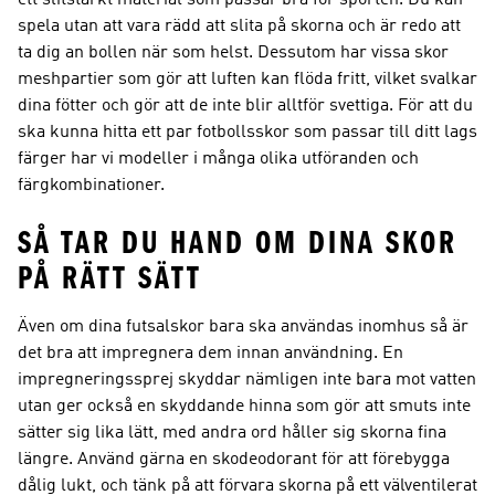
ett slitstarkt material som passar bra för sporten. Du kan
spela utan att vara rädd att slita på skorna och är redo att
ta dig an bollen när som helst. Dessutom har vissa skor
meshpartier som gör att luften kan flöda fritt, vilket svalkar
dina fötter och gör att de inte blir alltför svettiga. För att du
ska kunna hitta ett par fotbollsskor som passar till ditt lags
färger har vi modeller i många olika utföranden och
färgkombinationer.
SÅ TAR DU HAND OM DINA SKOR
PÅ RÄTT SÄTT
Även om dina futsalskor bara ska användas inomhus så är
det bra att impregnera dem innan användning. En
impregneringssprej skyddar nämligen inte bara mot vatten
utan ger också en skyddande hinna som gör att smuts inte
sätter sig lika lätt, med andra ord håller sig skorna fina
längre. Använd gärna en skodeodorant för att förebygga
dålig lukt, och tänk på att förvara skorna på ett välventilerat