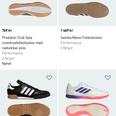
Price
749 kr
Price
1 449 kr
Predator Club Sala
Samba Messi Fotbollsskor
inomhusfotbollsskor med
Performance
nedvikbar plös
3 färger
Performance
2 färger
Nyhet
Lägg till på önskelistan
Lä