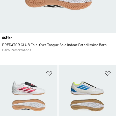
Price
649 kr
PREDATOR CLUB Fold-Over Tongue Sala Indoor Fotbollsskor Barn
Barn Performance
Lägg till på önskelistan
Lä