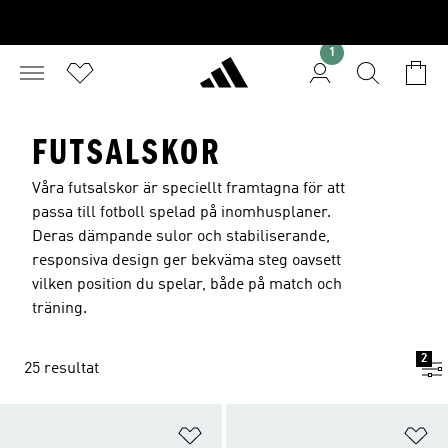
1
FUTSALSKOR
Våra futsalskor är speciellt framtagna för att
passa till fotboll spelad på inomhusplaner.
Deras dämpande sulor och stabiliserande,
responsiva design ger bekväma steg oavsett
vilken position du spelar, både på match och
träning.
2
25 resultat
Lägg till på önskelistan
Lä