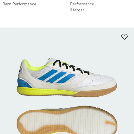
Barn Performance
Performance
3 färger
Lä