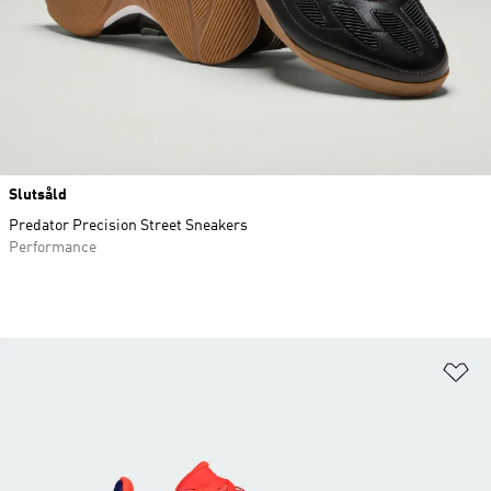
Slutsåld
Predator Precision Street Sneakers
Performance
Lä