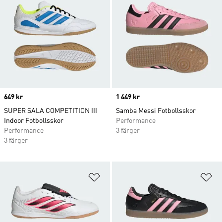
Price
649 kr
Price
1 449 kr
SUPER SALA COMPETITION III
Samba Messi Fotbollsskor
Indoor Fotbollsskor
Performance
Performance
3 färger
3 färger
Lägg till på önskelistan
Lä