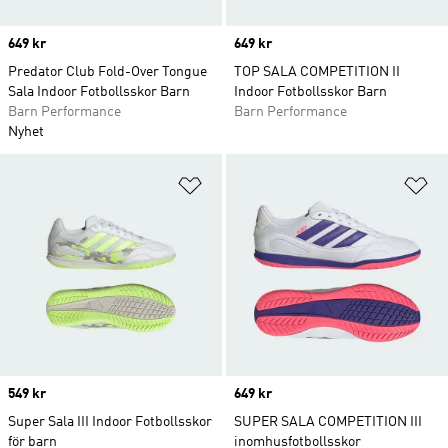
Price
649 kr
Price
649 kr
Predator Club Fold-Over Tongue
TOP SALA COMPETITION II
Sala Indoor Fotbollsskor Barn
Indoor Fotbollsskor Barn
Barn Performance
Barn Performance
Nyhet
Lägg till på önskelistan
Lä
Price
549 kr
Price
649 kr
Super Sala III Indoor Fotbollsskor
SUPER SALA COMPETITION III
för barn
inomhusfotbollsskor