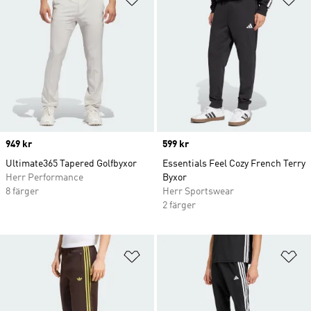
Price
949 kr
Price
599 kr
Ultimate365 Tapered Golfbyxor
Essentials Feel Cozy French Terry
Herr Performance
Byxor
8 färger
Herr Sportswear
2 färger
Lägg till på önskelistan
Lä