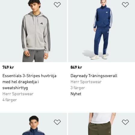
Lägg till på önskelistan
Lä
Price
749 kr
Price
849 kr
Essentials 3-Stripes huvtröja
Dayready Träningsoverall
med hel dragkedja i
Herr Sportswear
sweatshirttyg
3 färger
Herr Sportswear
Nyhet
4 färger
Lägg till på önskelistan
Lä