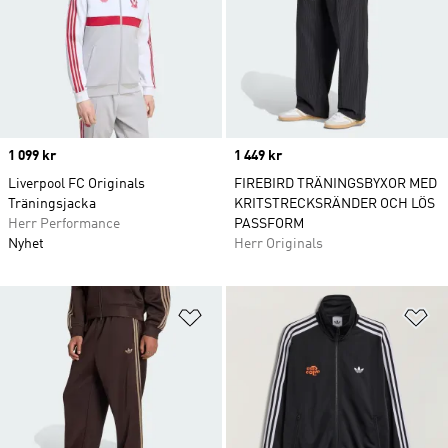
Price
1 099 kr
Price
1 449 kr
Liverpool FC Originals
FIREBIRD TRÄNINGSBYXOR MED
Träningsjacka
KRITSTRECKSRÄNDER OCH LÖS
Herr Performance
PASSFORM
Nyhet
Herr Originals
Lägg till på önskelistan
Lä