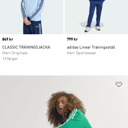
Price
849 kr
Price
799 kr
CLASSIC TRÄNINGSJACKA
adidas Linear Träningsställ
Herr Originals
Herr Sportswear
13 färger
Lä