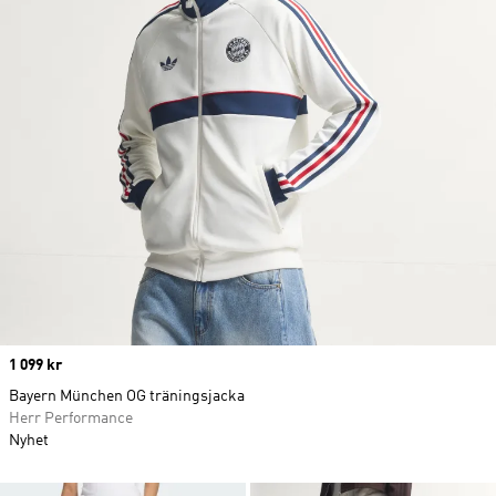
Price
1 099 kr
Bayern München OG träningsjacka
Herr Performance
Nyhet