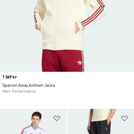
Price
1 349 kr
Spanien Away Anthem Jacka
Herr Performance
Lägg till på önskelistan
Lä