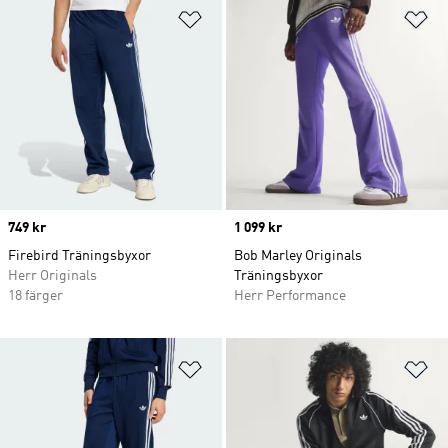
Lägg till på önskelistan
Lä
Price
749 kr
Price
1 099 kr
Firebird Träningsbyxor
Bob Marley Originals
Herr Originals
Träningsbyxor
18 färger
Herr Performance
Lägg till på önskelistan
Lä