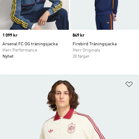
Price
1 099 kr
Price
849 kr
Arsenal FC OG träningsjacka
Firebird Träningsjacka
Herr Performance
Herr Originals
Nyhet
20 färger
Lä