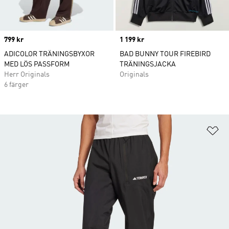
Price
799 kr
Price
1 199 kr
ADICOLOR TRÄNINGSBYXOR
BAD BUNNY TOUR FIREBIRD
MED LÖS PASSFORM
TRÄNINGSJACKA
Herr Originals
Originals
6 färger
Lä