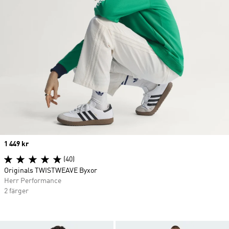
Price
1 449 kr
(40)
Originals TWISTWEAVE Byxor
Herr Performance
2 färger