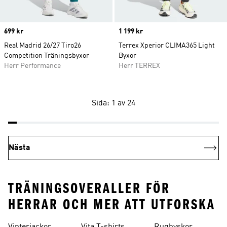
Price
699 kr
Price
1 199 kr
Real Madrid 26/27 Tiro26
Terrex Xperior CLIMA365 Light
Competition Träningsbyxor
Byxor
Herr Performance
Herr TERREX
Sida: 1 av 24
Nästa
TRÄNINGSOVERALLER FÖR
HERRAR OCH MER ATT UTFORSKA
Vinterjackor
Vita T-shirts
Rugbyskor