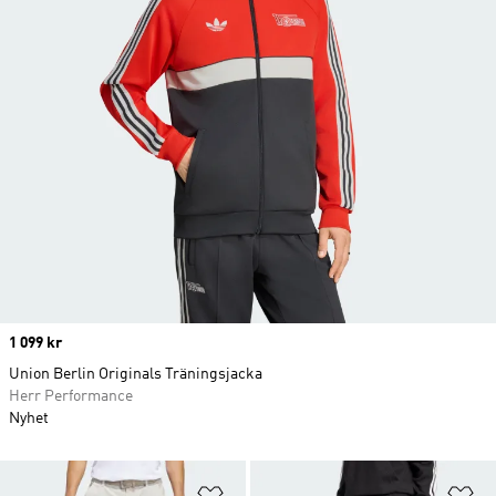
Price
1 099 kr
Union Berlin Originals Träningsjacka
Herr Performance
Nyhet
Lägg till på önskelistan
Lä