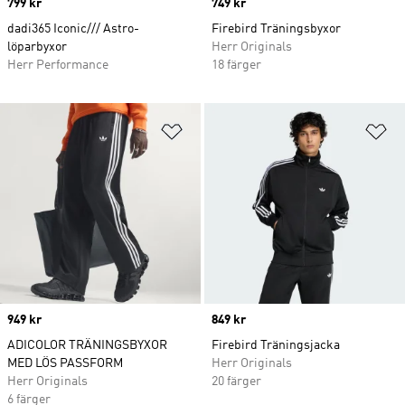
Price
799 kr
Price
749 kr
dadi365 Iconic/// Astro-
Firebird Träningsbyxor
löparbyxor
Herr Originals
Herr Performance
18 färger
Lägg till på önskelistan
Lä
Price
949 kr
Price
849 kr
ADICOLOR TRÄNINGSBYXOR
Firebird Träningsjacka
MED LÖS PASSFORM
Herr Originals
Herr Originals
20 färger
6 färger