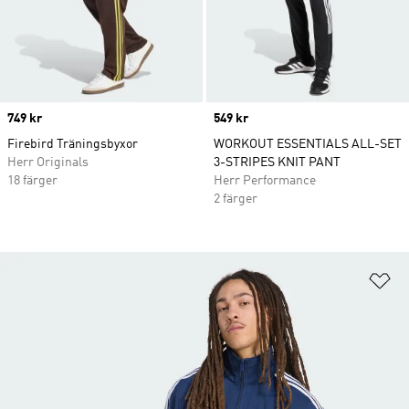
Price
749 kr
Price
549 kr
Firebird Träningsbyxor
WORKOUT ESSENTIALS ALL-SET
Herr Originals
3-STRIPES KNIT PANT
18 färger
Herr Performance
2 färger
Lä