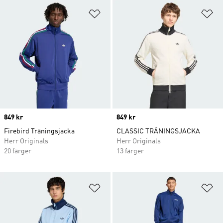
Lägg till på önskelistan
Lä
Price
849 kr
Price
849 kr
Firebird Träningsjacka
CLASSIC TRÄNINGSJACKA
Herr Originals
Herr Originals
20 färger
13 färger
Lägg till på önskelistan
Lä