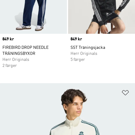
Price
849 kr
Price
849 kr
FIREBIRD DROP NEEDLE
SST Träningsjacka
TRÄNINGSBYXOR
Herr Originals
Herr Originals
5 färger
2 färger
Lä