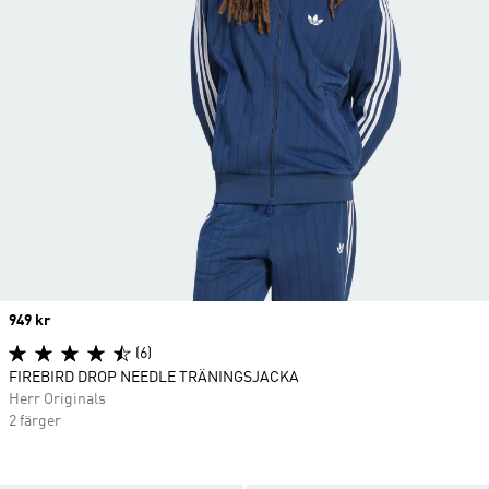
Price
949 kr
(6)
FIREBIRD DROP NEEDLE TRÄNINGSJACKA
Herr Originals
2 färger