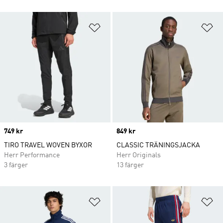
Lägg till på önskelistan
Lä
Price
749 kr
Price
849 kr
TIRO TRAVEL WOVEN BYXOR
CLASSIC TRÄNINGSJACKA
Herr Performance
Herr Originals
3 färger
13 färger
Lägg till på önskelistan
Lä