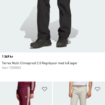
Price
1 349 kr
Terrex Multi Climaproof 2.0 Regnbyxor med två lager
Herr TERREX
Lägg till på önskelistan
Lä