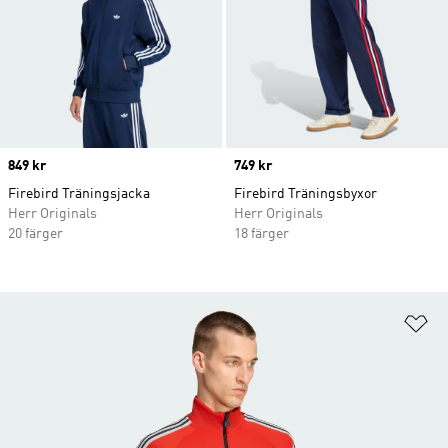
Price
849 kr
Price
749 kr
Firebird Träningsjacka
Firebird Träningsbyxor
Herr Originals
Herr Originals
20 färger
18 färger
Lä