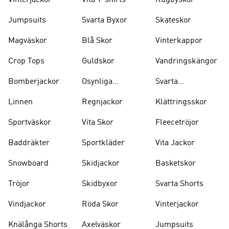
Jumpsuits
Svarta Byxor
Skateskor
Magväskor
Blå Skor
Vinterkappor
Crop Tops
Guldskor
Vandringskängor
Bomberjackor
Osynliga
Svarta
Strumpor
Ryggsäckar
Linnen
Regnjackor
Klättringsskor
Sportväskor
Vita Skor
Fleecetröjor
Baddräkter
Sportkläder
Vita Jackor
Snowboard
Skidjackor
Basketskor
Tröjor
Skidbyxor
Svarta Shorts
Vindjackor
Röda Skor
Vinterjackor
Knälånga Shorts
Axelväskor
Jumpsuits