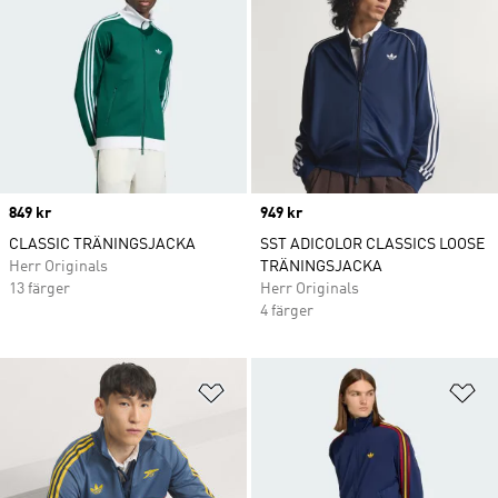
Price
849 kr
Price
949 kr
CLASSIC TRÄNINGSJACKA
SST ADICOLOR CLASSICS LOOSE
Herr Originals
TRÄNINGSJACKA
13 färger
Herr Originals
4 färger
Lägg till på önskelistan
Lä