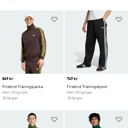
Lägg till på önskelistan
Lä
Price
849 kr
Price
749 kr
Firebird Träningsjacka
Firebird Träningsbyxor
Herr Originals
Herr Originals
20 färger
18 färger
Lägg till på önskelistan
Lä