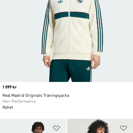
Price
1 099 kr
Real Madrid Originals Träningsjacka
Herr Performance
Nyhet
Lägg till på önskelistan
Lä