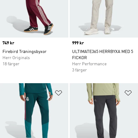
Price
749 kr
Price
999 kr
Firebird Träningsbyxor
ULTIMATE365 HERRBYXA MED 5
Herr Originals
FICKOR
18 färger
Herr Performance
3 färger
Lägg till på önskelistan
Lä