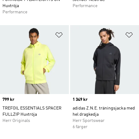
Huvtröja
Performance
Performance
Lägg till på önskelistan
Lä
Price
799 kr
Price
1 349 kr
TREFOIL ESSENTIALS SPACER
adidas Z.N.E. träningsjacka med
FULLZIP Huvtröja
hel dragkedja
Herr Originals
Herr Sportswear
6 färger