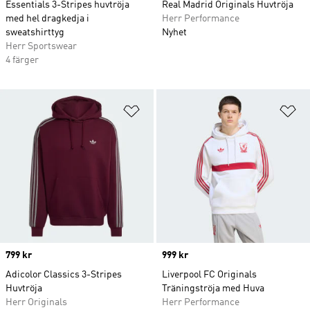
Essentials 3-Stripes huvtröja
Real Madrid Originals Huvtröja
med hel dragkedja i
Herr Performance
sweatshirttyg
Nyhet
Herr Sportswear
4 färger
Lägg till på önskelistan
Lä
Price
799 kr
Price
999 kr
Adicolor Classics 3-Stripes
Liverpool FC Originals
Huvtröja
Träningströja med Huva
Herr Originals
Herr Performance