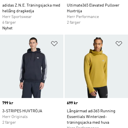
adidas Z.N.E. Träningsjacka med
Ultimate365 Elevated Pullover
hellång dragkedja
Huvtröja
Herr Sportswear
Herr Performance
6 färger
2 färger
Nyhet
Lägg till på önskelistan
Lä
Price
799 kr
Price
699 kr
3-STRIPES HUVTRÖJA
Långärmad adi365 Running
Herr Originals
Essentials Winterized-
2 färger
träningsjacka med huva