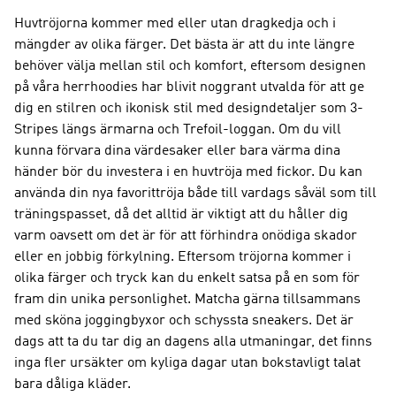
Huvtröjorna kommer med eller utan dragkedja och i
mängder av olika färger. Det bästa är att du inte längre
behöver välja mellan stil och komfort, eftersom designen
på våra herrhoodies har blivit noggrant utvalda för att ge
dig en stilren och ikonisk stil med designdetaljer som 3-
Stripes längs ärmarna och Trefoil-loggan. Om du vill
kunna förvara dina värdesaker eller bara värma dina
händer bör du investera i en huvtröja med fickor. Du kan
använda din nya favorittröja både till vardags såväl som till
träningspasset, då det alltid är viktigt att du håller dig
varm oavsett om det är för att förhindra onödiga skador
eller en jobbig förkylning. Eftersom tröjorna kommer i
olika färger och tryck kan du enkelt satsa på en som för
fram din unika personlighet. Matcha gärna tillsammans
med sköna joggingbyxor och schyssta sneakers. Det är
dags att ta du tar dig an dagens alla utmaningar, det finns
inga fler ursäkter om kyliga dagar utan bokstavligt talat
bara dåliga kläder.