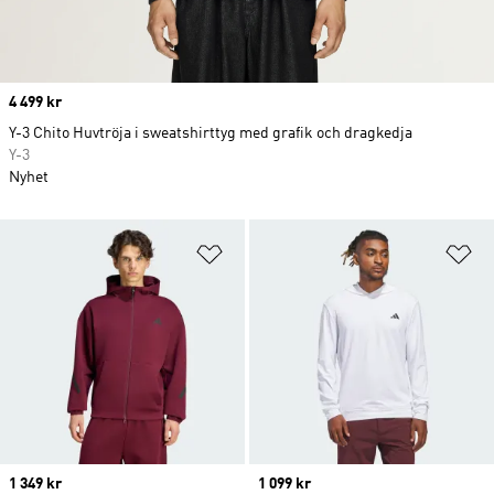
Price
4 499 kr
Y-3 Chito Huvtröja i sweatshirttyg med grafik och dragkedja
Y-3
Nyhet
Lägg till på önskelistan
Lä
Price
1 349 kr
Price
1 099 kr