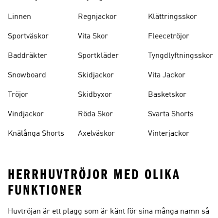
Strumpor
Ryggsäckar
Linnen
Regnjackor
Klättringsskor
Sportväskor
Vita Skor
Fleecetröjor
Baddräkter
Sportkläder
Tyngdlyftningsskor
Snowboard
Skidjackor
Vita Jackor
Tröjor
Skidbyxor
Basketskor
Vindjackor
Röda Skor
Svarta Shorts
Knälånga Shorts
Axelväskor
Vinterjackor
HERRHUVTRÖJOR MED OLIKA
FUNKTIONER
Huvtröjan är ett plagg som är känt för sina många namn så