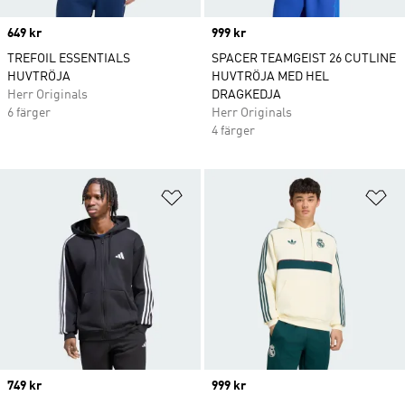
Price
649 kr
Price
999 kr
TREFOIL ESSENTIALS
SPACER TEAMGEIST 26 CUTLINE
HUVTRÖJA
HUVTRÖJA MED HEL
Herr Originals
DRAGKEDJA
6 färger
Herr Originals
4 färger
Lägg till på önskelistan
Lä
Price
749 kr
Price
999 kr