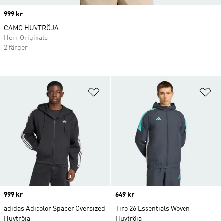
Price
999 kr
CAMO HUVTRÖJA
Herr Originals
2 färger
Lägg till på önskelistan
Lä
Price
999 kr
Price
649 kr
adidas Adicolor Spacer Oversized
Tiro 26 Essentials Woven
Huvtröja
Huvtröja