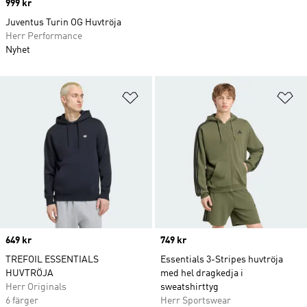
Price
999 kr
Juventus Turin OG Huvtröja
Herr Performance
Nyhet
Lägg till på önskelistan
Lä
Price
649 kr
Price
749 kr
TREFOIL ESSENTIALS
Essentials 3-Stripes huvtröja
HUVTRÖJA
med hel dragkedja i
Herr Originals
sweatshirttyg
6 färger
Herr Sportswear