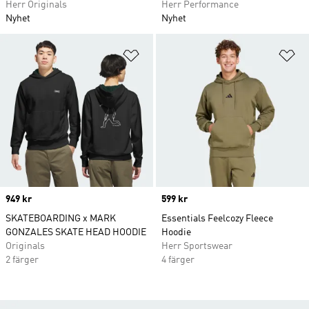
Herr Originals
Herr Performance
Nyhet
Nyhet
Lägg till på önskelistan
Lä
Price
949 kr
Price
599 kr
SKATEBOARDING x MARK
Essentials Feelcozy Fleece
GONZALES SKATE HEAD HOODIE
Hoodie
Originals
Herr Sportswear
2 färger
4 färger