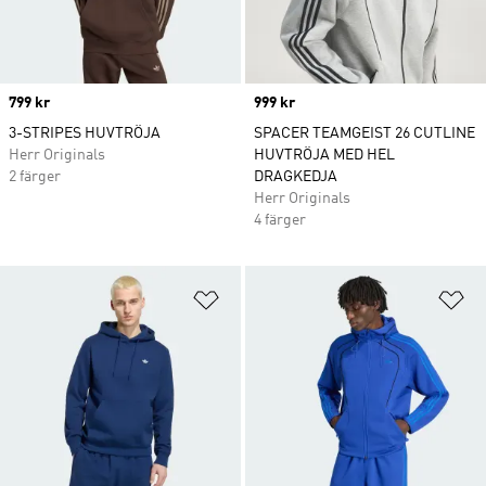
Price
799 kr
Price
999 kr
3-STRIPES HUVTRÖJA
SPACER TEAMGEIST 26 CUTLINE
Herr Originals
HUVTRÖJA MED HEL
2 färger
DRAGKEDJA
Herr Originals
4 färger
Lägg till på önskelistan
Lä