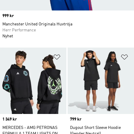
Price
999 kr
Manchester United Originals Huvtröja
Herr Performance
Nyhet
Lägg till på önskelistan
Lä
Price
1 349 kr
Price
799 kr
MERCEDES - AMG PETRONAS
Dugout Short Sleeve Hoodie
FORMULA 1 TEAM LIGHTS ON
(Gender Neutral)