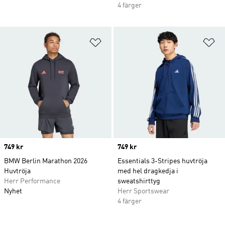
4 färger
Lägg till på önskelistan
Lä
Price
749 kr
Price
749 kr
BMW Berlin Marathon 2026
Essentials 3-Stripes huvtröja
Huvtröja
med hel dragkedja i
Herr Performance
sweatshirttyg
Nyhet
Herr Sportswear
4 färger