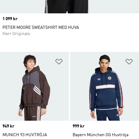
Price
1 099 kr
PETER MOORE SWEATSHIRT MED HUVA
Herr Originals
Lägg till på önskelistan
Lä
Price
949 kr
Price
999 kr
MUNICH 93 HUVTRÖJA
Bayern München OG Huvtröja