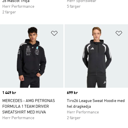
26 Mascot Tröja
Herr Sportswear
Herr Performance
5 färger
2 färger
Lägg till på önskelistan
Lä
Price
1 449 kr
Price
699 kr
MERCEDES - AMG PETRONAS
Tiro26 League Sweat Hoodie med
FORMULA 1 TEAM DRIVER
hel dragkedja
SWEATSHIRT MED HUVA
Herr Performance
Herr Performance
2 färger