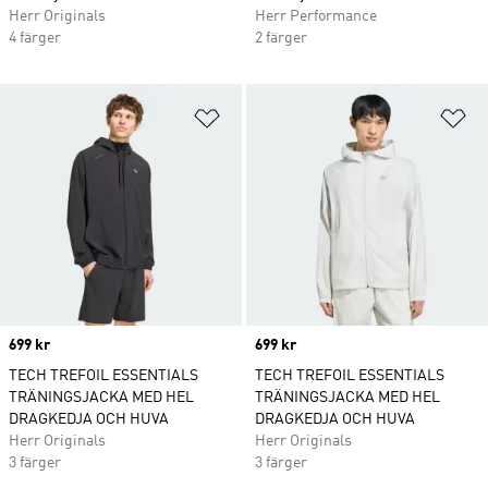
Herr Originals
Herr Performance
4 färger
2 färger
Lägg till på önskelistan
Lä
Price
699 kr
Price
699 kr
TECH TREFOIL ESSENTIALS
TECH TREFOIL ESSENTIALS
TRÄNINGSJACKA MED HEL
TRÄNINGSJACKA MED HEL
DRAGKEDJA OCH HUVA
DRAGKEDJA OCH HUVA
Herr Originals
Herr Originals
3 färger
3 färger