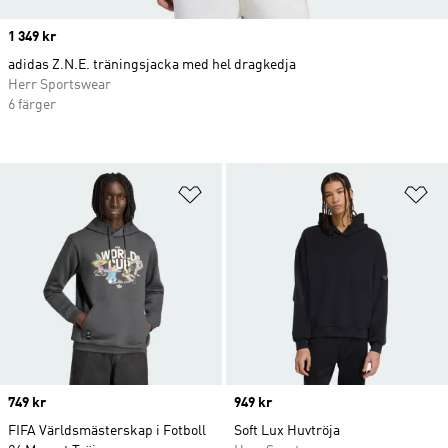
Price
1 349 kr
adidas Z.N.E. träningsjacka med hel dragkedja
Herr Sportswear
6 färger
Lägg till på önskelistan
Lä
Price
749 kr
Price
949 kr
FIFA Världsmästerskap i Fotboll
Soft Lux Huvtröja