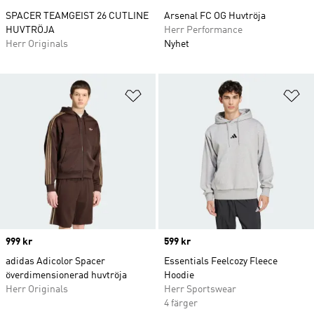
SPACER TEAMGEIST 26 CUTLINE
Arsenal FC OG Huvtröja
HUVTRÖJA
Herr Performance
Herr Originals
Nyhet
Lägg till på önskelistan
Lä
Price
999 kr
Price
599 kr
adidas Adicolor Spacer
Essentials Feelcozy Fleece
överdimensionerad huvtröja
Hoodie
Herr Originals
Herr Sportswear
4 färger