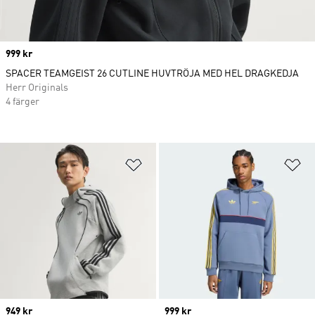
Price
999 kr
SPACER TEAMGEIST 26 CUTLINE HUVTRÖJA MED HEL DRAGKEDJA
Herr Originals
4 färger
Lägg till på önskelistan
Lä
Price
949 kr
Price
999 kr