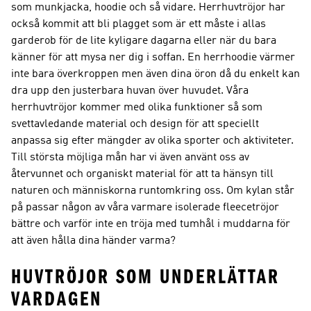
som munkjacka, hoodie och så vidare. Herrhuvtröjor har
också kommit att bli plagget som är ett måste i allas
garderob för de lite kyligare dagarna eller när du bara
känner för att mysa ner dig i soffan. En herrhoodie värmer
inte bara överkroppen men även dina öron då du enkelt kan
dra upp den justerbara huvan över huvudet. Våra
herrhuvtröjor kommer med olika funktioner så som
svettavledande material och design för att speciellt
anpassa sig efter mängder av olika sporter och aktiviteter.
Till största möjliga mån har vi även använt oss av
återvunnet och organiskt material för att ta hänsyn till
naturen och människorna runtomkring oss. Om kylan står
på passar någon av våra varmare isolerade fleecetröjor
bättre och varför inte en tröja med tumhål i muddarna för
att även hålla dina händer varma?
HUVTRÖJOR SOM UNDERLÄTTAR
VARDAGEN