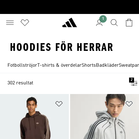
1
HOODIES FÖR HERRAR
Fotbollströjor
T-shirts & överdelar
Shorts
Badkläder
Sweatpan
2
302 resultat
Lägg till på önskelistan
Lä