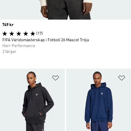
Price
749 kr
(17)
FIFA Världsmästerskap i Fotboll 26 Mascot Tröja
Herr Performance
2 färger
Lägg till på önskelistan
Lä