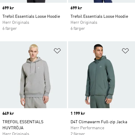
Price
699 kr
Price
699 kr
Trefoil Essentials Loose Hoodie
Trefoil Essentials Loose Hoodie
Herr Originals
Herr Originals
6 färger
6 färger
Lägg till på önskelistan
Lä
Price
649 kr
Price
1 199 kr
TREFOIL ESSENTIALS
D4T Climawarm Full-zip Jacka
HUVTRÖJA
Herr Performance
Herr Originals
2 färger