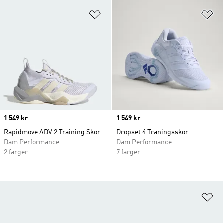
Lägg till på önskelistan
Lä
Price
1 549 kr
Price
1 549 kr
Rapidmove ADV 2 Training Skor
Dropset 4 Träningsskor
Dam Performance
Dam Performance
2 färger
7 färger
Lä