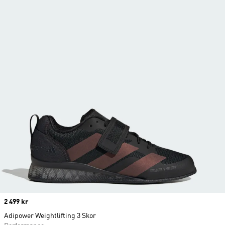
Price
2 499 kr
Adipower Weightlifting 3 Skor