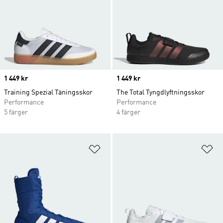
Price
1 449 kr
Price
1 449 kr
Training Spezial Täningsskor
The Total Tyngdlyftningsskor
Performance
Performance
5 färger
4 färger
Lägg till på önskelistan
Lä