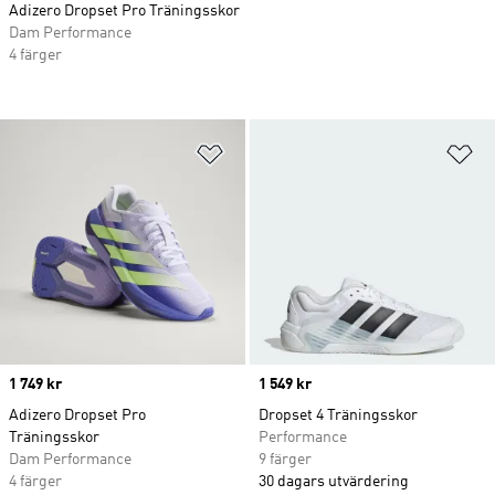
Adizero Dropset Pro Träningsskor
Dam Performance
4 färger
Lägg till på önskelistan
Lä
Price
1 749 kr
Price
1 549 kr
Adizero Dropset Pro
Dropset 4 Träningsskor
Träningsskor
Performance
Dam Performance
9 färger
4 färger
30 dagars utvärdering