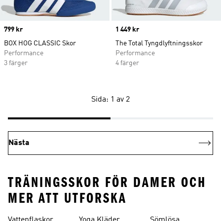
Price
799 kr
Price
1 449 kr
BOX HOG CLASSIC Skor
The Total Tyngdlyftningsskor
Performance
Performance
3 färger
4 färger
Sida: 1 av 2
Nästa
TRÄNINGSSKOR FÖR DAMER OCH
MER ATT UTFORSKA
Vattenflaskor
Yoga Kläder
Sömlösa