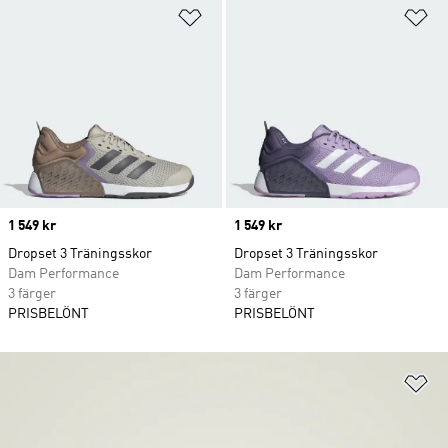
Lägg till på önskelistan
Lä
Price
1 549 kr
Price
1 549 kr
Dropset 3 Träningsskor
Dropset 3 Träningsskor
Dam Performance
Dam Performance
3 färger
3 färger
PRISBELÖNT
PRISBELÖNT
Lä