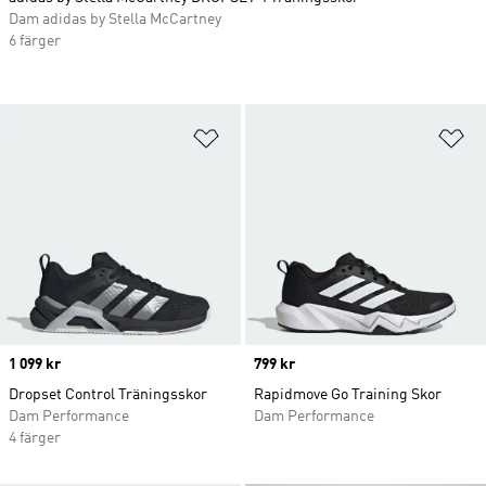
Dam adidas by Stella McCartney
6 färger
Lägg till på önskelistan
Lä
Price
1 099 kr
Price
799 kr
Dropset Control Träningsskor
Rapidmove Go Training Skor
Dam Performance
Dam Performance
4 färger