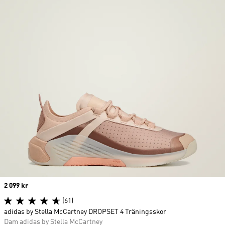
Price
2 099 kr
(61)
adidas by Stella McCartney DROPSET 4 Träningsskor
Dam adidas by Stella McCartney