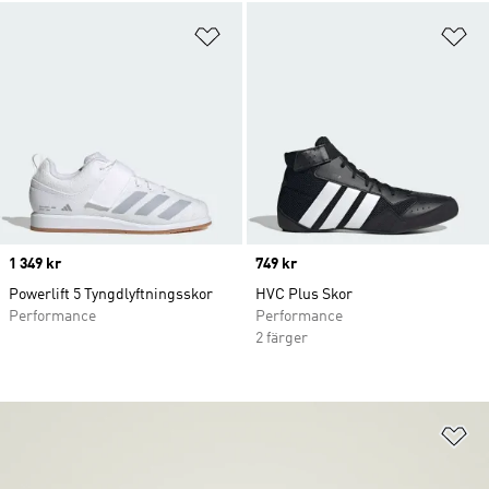
Lägg till på önskelistan
Lä
Price
1 349 kr
Price
749 kr
Powerlift 5 Tyngdlyftningsskor
HVC Plus Skor
Performance
Performance
2 färger
Lä