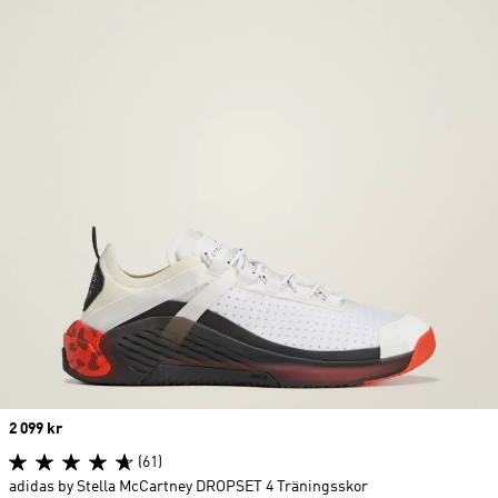
Price
2 099 kr
(61)
adidas by Stella McCartney DROPSET 4 Träningsskor