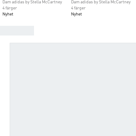
Dam adidas by Stella McCartney
Dam adidas by Stella McCartney
4 färger
4 färger
Nyhet
Nyhet
HITTA DINA TRÄNINGSSKOR