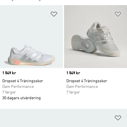
Lägg till på önskelistan
Lä
Price
1 549 kr
Price
1 549 kr
Dropset 4 Träningsskor
Dropset 4 Träningsskor
Dam Performance
Dam Performance
7 färger
7 färger
30 dagars utvärdering
Lä