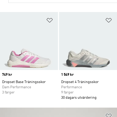
Lägg till på önskelistan
Lä
Price
749 kr
Price
1 549 kr
Dropset Base Träningsskor
Dropset 4 Träningsskor
Dam Performance
Performance
3 färger
9 färger
30 dagars utvärdering
Lä