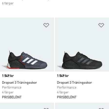
6 färger
Lägg till på önskelistan
Lä
Price
1 549 kr
Price
1 549 kr
Dropset 3 Träningsskor
Dropset 3 Träningsskor
Performance
Performance
4 färger
4 färger
PRISBELÖNT
PRISBELÖNT