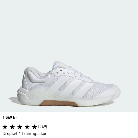
Price
1 549 kr
(249)
Dropset 4 Träningsskor