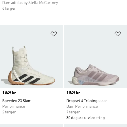
Dam adidas by Stella McCartney
6 färger
Lägg till på önskelistan
Lä
Price
1 849 kr
Price
1 549 kr
Speedex 23 Skor
Dropset 4 Träningsskor
Performance
Dam Performance
2 färger
7 färger
30 dagars utvärdering