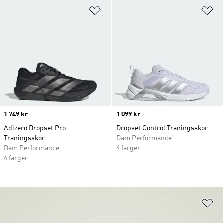
Lägg till på önskelistan
Lä
Price
1 749 kr
Price
1 099 kr
Adizero Dropset Pro
Dropset Control Träningsskor
Träningsskor
Dam Performance
Dam Performance
4 färger
4 färger
Lä