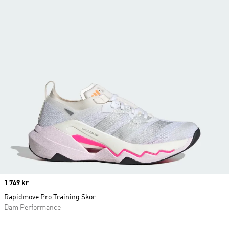
Price
1 749 kr
Rapidmove Pro Training Skor
Dam Performance