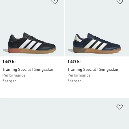
Lägg till på önskelistan
Lä
Price
1 449 kr
Price
1 449 kr
Training Spezial Täningsskor
Training Spezial Täningsskor
Performance
Performance
5 färger
5 färger
Lä