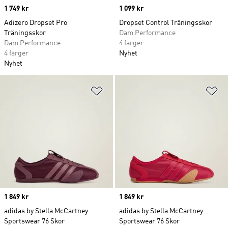
Price
1 749 kr
Price
1 099 kr
Adizero Dropset Pro
Dropset Control Träningsskor
Träningsskor
Dam Performance
Dam Performance
4 färger
4 färger
Nyhet
Nyhet
Lägg till på önskelistan
Lä
Price
1 849 kr
Price
1 849 kr
adidas by Stella McCartney
adidas by Stella McCartney
Sportswear 76 Skor
Sportswear 76 Skor