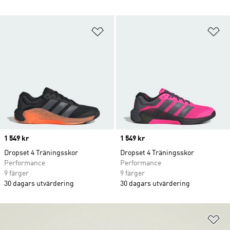
Lägg till på önskelistan
Lä
Price
1 549 kr
Price
1 549 kr
Dropset 4 Träningsskor
Dropset 4 Träningsskor
Performance
Performance
9 färger
9 färger
30 dagars utvärdering
30 dagars utvärdering
Lä