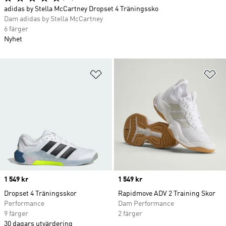
adidas by Stella McCartney Dropset 4 Träningssko
Dam adidas by Stella McCartney
6 färger
Nyhet
Lägg till på önskelistan
Lä
Price
1 549 kr
Price
1 549 kr
Dropset 4 Träningsskor
Rapidmove ADV 2 Training Skor
Performance
Dam Performance
9 färger
2 färger
30 dagars utvärdering