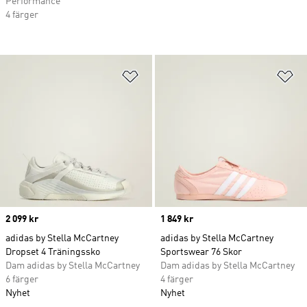
Performance
4 färger
Lägg till på önskelistan
Lä
Price
2 099 kr
Price
1 849 kr
adidas by Stella McCartney
adidas by Stella McCartney
Dropset 4 Träningssko
Sportswear 76 Skor
Dam adidas by Stella McCartney
Dam adidas by Stella McCartney
6 färger
4 färger
Nyhet
Nyhet