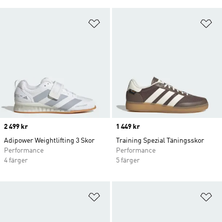
Lägg till på önskelistan
Lä
Price
2 499 kr
Price
1 449 kr
Adipower Weightlifting 3 Skor
Training Spezial Täningsskor
Performance
Performance
4 färger
5 färger
Lägg till på önskelistan
Lä