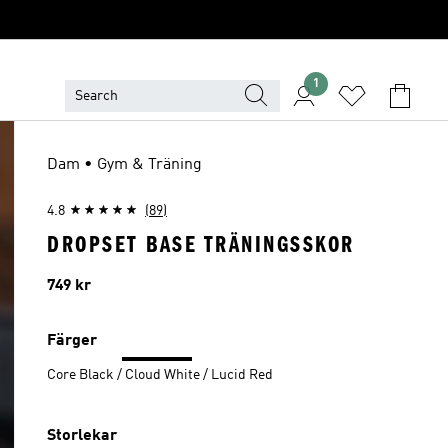
1
Dam • Gym & Träning
4.8
(89)
DROPSET BASE TRÄNINGSSKOR
Pris
749 kr
Färger
Core Black / Cloud White / Lucid Red
Storlekar