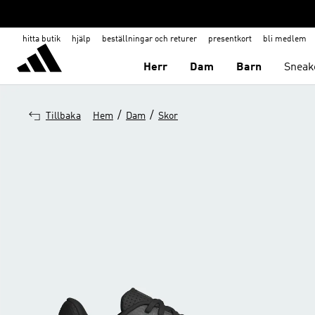
hitta butik
hjälp
beställningar och returer
presentkort
bli medlem
Herr
Dam
Barn
Sneak
/
/
Tillbaka
Hem
Dam
Skor