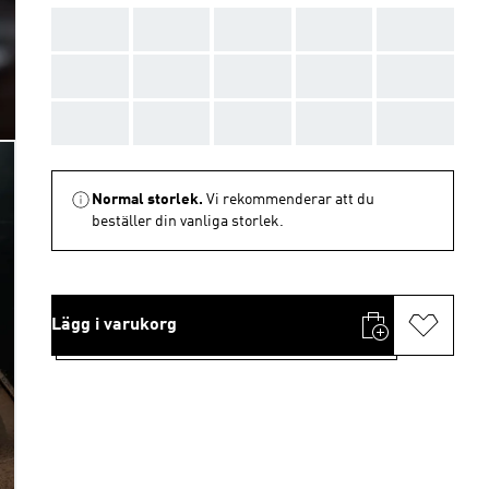
AAA
AAA
AAA
AAA
AAA
AAA
AAA
AAA
AAA
AAA
AAA
AAA
AAA
AAA
AAA
Normal storlek.
Vi rekommenderar att du
beställer din vanliga storlek.
Lägg i varukorg