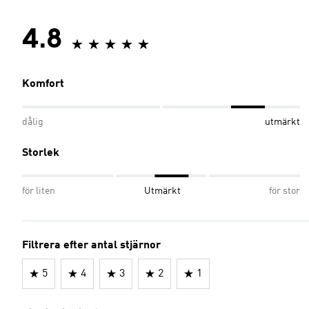
4.8
Komfort
dålig
utmärkt
Storlek
för liten
Utmärkt
för stor
Filtrera efter antal stjärnor
5
4
3
2
1