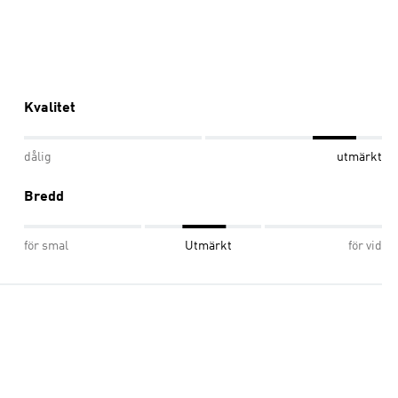
Kvalitet
dålig
utmärkt
Bredd
för smal
Utmärkt
för vid