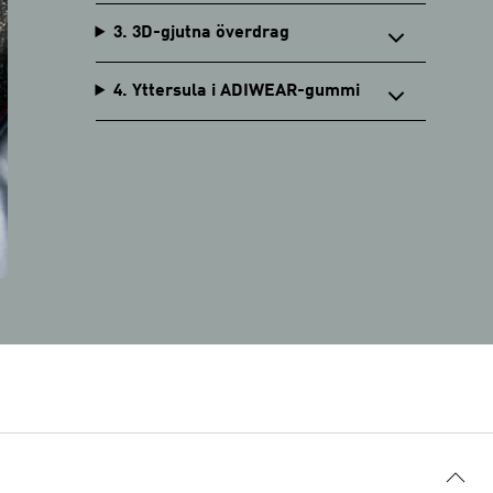
3. 3D-gjutna överdrag
4. Yttersula i ADIWEAR-gummi