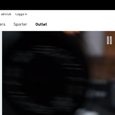
adiclub
Logga in
ers
Sporter
Outlet