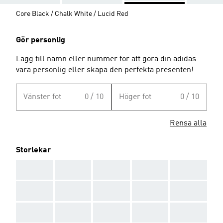
Core Black / Chalk White / Lucid Red
Gör personlig
Lägg till namn eller nummer för att göra din adidas
vara personlig eller skapa den perfekta presenten!
Vänster fot
0 / 10
Höger fot
0 / 10
Rensa alla
Storlekar
AAA
AAA
AAA
AAA
AAA
AAA
AAA
AAA
AAA
AAA
AAA
AAA
AAA
AAA
AAA