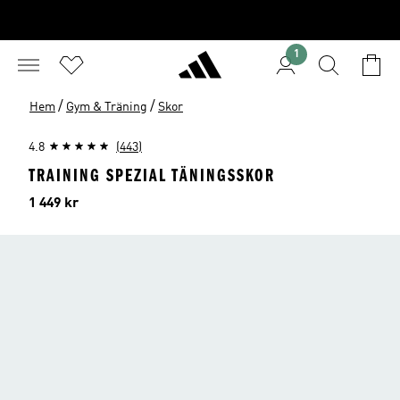
1
/
/
Hem
Gym & Träning
Skor
4.8
(443)
TRAINING SPEZIAL TÄNINGSSKOR
Pris
1 449 kr