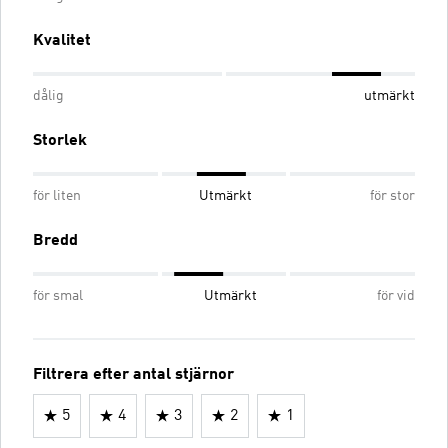
Kvalitet
dålig
utmärkt
Storlek
för liten
Utmärkt
för stor
Bredd
för smal
Utmärkt
för vid
Filtrera efter antal stjärnor
5
4
3
2
1