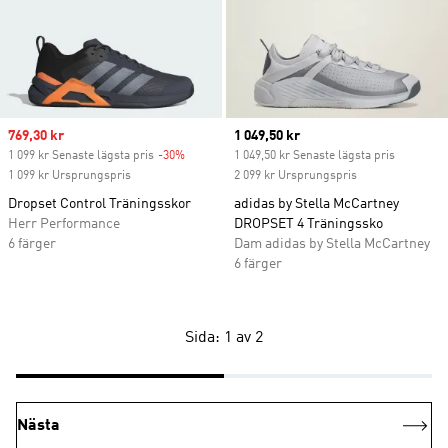
Sale price
769,30 kr
Current price
1 049,50 kr
1 099 kr Senaste lägsta pris
-30%
Discount
1 049,50 kr Senaste lägsta pris
1 099 kr Ursprungspris
2 099 kr Ursprungspris
Dropset Control Träningsskor
adidas by Stella McCartney
Herr Performance
DROPSET 4 Träningssko
6 färger
Dam adidas by Stella McCartney
6 färger
Sida: 1 av 2
Nästa