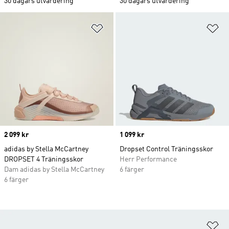
30 dagars utvärdering
30 dagars utvärdering
Lägg till på önskelistan
Lä
Price
2 099 kr
Price
1 099 kr
adidas by Stella McCartney
Dropset Control Träningsskor
DROPSET 4 Träningsskor
Herr Performance
Dam adidas by Stella McCartney
6 färger
6 färger
Lä