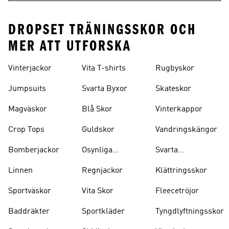
DROPSET TRÄNINGSSKOR OCH
MER ATT UTFORSKA
Vinterjackor
Vita T-shirts
Rugbyskor
Jumpsuits
Svarta Byxor
Skateskor
Magväskor
Blå Skor
Vinterkappor
Crop Tops
Guldskor
Vandringskängor
Bomberjackor
Osynliga
Svarta
Strumpor
Ryggsäckar
Linnen
Regnjackor
Klättringsskor
Sportväskor
Vita Skor
Fleecetröjor
Baddräkter
Sportkläder
Tyngdlyftningsskor