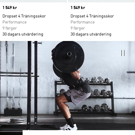
Price
1 549 kr
Price
1 549 kr
Dropset 4 Träningsskor
Dropset 4 Träningsskor
Performance
Performance
9 färger
9 färger
30 dagars utvärdering
30 dagars utvärdering