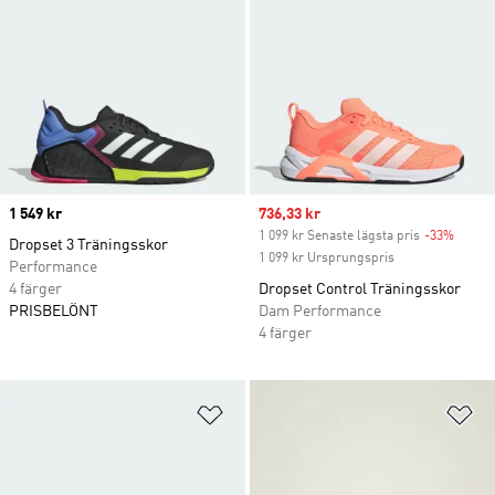
Price
1 549 kr
Sale price
736,33 kr
1 099 kr Senaste lägsta pris
-33%
Discou
Dropset 3 Träningsskor
1 099 kr Ursprungspris
Performance
4 färger
Dropset Control Träningsskor
PRISBELÖNT
Dam Performance
4 färger
Lägg till på önskelistan
Lä