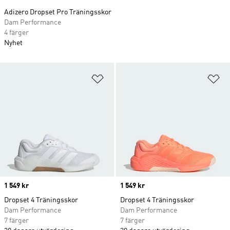
Adizero Dropset Pro Träningsskor
Dam Performance
4 färger
Nyhet
Lägg till på önskelistan
Lä
Price
1 549 kr
Price
1 549 kr
Dropset 4 Träningsskor
Dropset 4 Träningsskor
Dam Performance
Dam Performance
7 färger
7 färger