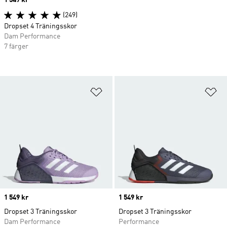
Price
1 549 kr
(249)
Dropset 4 Träningsskor
Dam Performance
7 färger
Lägg till på önskelistan
Lä
Price
1 549 kr
Price
1 549 kr
Dropset 3 Träningsskor
Dropset 3 Träningsskor
Dam Performance
Performance