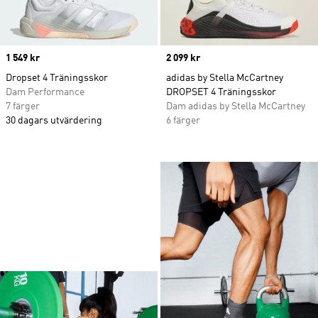
Price
1 549 kr
Price
2 099 kr
Dropset 4 Träningsskor
adidas by Stella McCartney
Dam Performance
DROPSET 4 Träningsskor
7 färger
Dam adidas by Stella McCartney
30 dagars utvärdering
6 färger