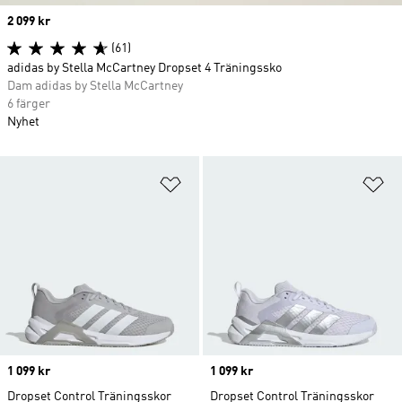
Price
2 099 kr
(61)
adidas by Stella McCartney Dropset 4 Träningssko
Dam adidas by Stella McCartney
6 färger
Nyhet
Lägg till på önskelistan
Lä
Price
1 099 kr
Price
1 099 kr
Dropset Control Träningsskor
Dropset Control Träningsskor