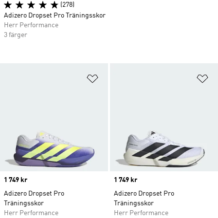
(278)
Adizero Dropset Pro Träningsskor
Herr Performance
3 färger
Lägg till på önskelistan
Lä
Price
1 749 kr
Price
1 749 kr
Adizero Dropset Pro
Adizero Dropset Pro
Träningsskor
Träningsskor
Herr Performance
Herr Performance