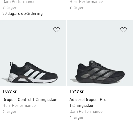
Dam Performance
Herr Performance
7 färger
9 färger
30 dagars utvärdering
Lägg till på önskelistan
Lä
Price
1 099 kr
Price
1 749 kr
Dropset Control Träningsskor
Adizero Dropset Pro
Herr Performance
Träningsskor
6 färger
Dam Performance
4 färger