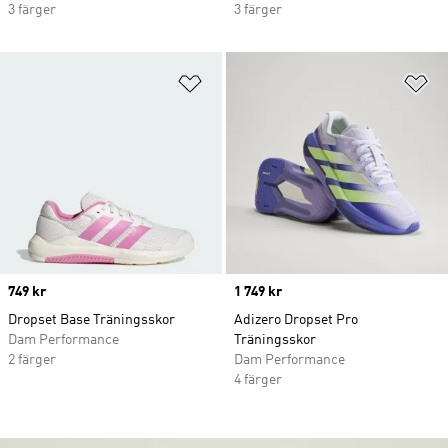
3 färger
3 färger
Lägg till på önskelistan
Lä
Price
749 kr
Price
1 749 kr
Dropset Base Träningsskor
Adizero Dropset Pro
Dam Performance
Träningsskor
2 färger
Dam Performance
4 färger