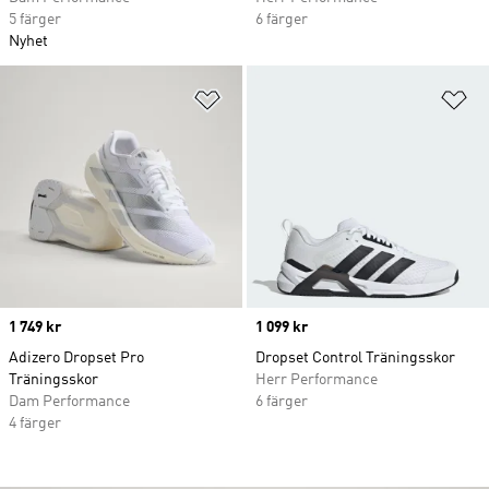
5 färger
6 färger
Nyhet
Lägg till på önskelistan
Lä
Price
1 749 kr
Price
1 099 kr
Adizero Dropset Pro
Dropset Control Träningsskor
Träningsskor
Herr Performance
Dam Performance
6 färger
4 färger