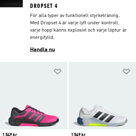
DROPSET 4
För alla typer av funktionell styrketräning.
Med Dropset 4 är varje lyft under kontroll,
varje hopp känns explosivt och varje löptur är
energifylld.
Handla nu
Lägg till på önskelistan
Lä
Price
1 549 kr
Price
1 549 kr