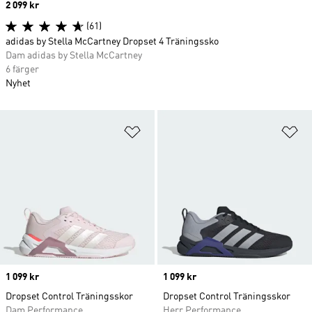
Price
2 099 kr
(61)
adidas by Stella McCartney Dropset 4 Träningssko
Dam adidas by Stella McCartney
6 färger
Nyhet
Lägg till på önskelistan
Lä
Price
1 099 kr
Price
1 099 kr
Dropset Control Träningsskor
Dropset Control Träningsskor
Dam Performance
Herr Performance