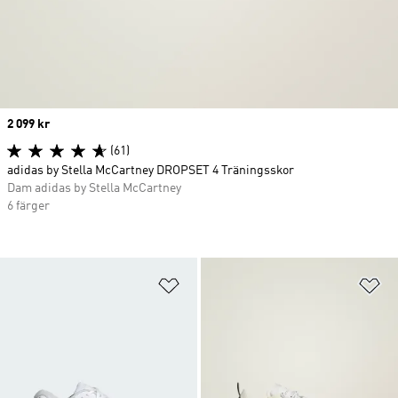
Price
2 099 kr
(61)
adidas by Stella McCartney DROPSET 4 Träningsskor
Dam adidas by Stella McCartney
6 färger
Lägg till på önskelistan
Lä