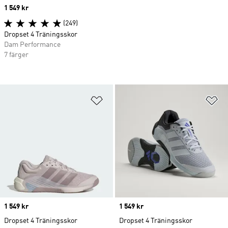
Price
1 549 kr
(249)
Dropset 4 Träningsskor
Dam Performance
7 färger
Lägg till på önskelistan
Lä
Price
1 549 kr
Price
1 549 kr
Dropset 4 Träningsskor
Dropset 4 Träningsskor