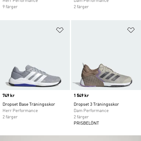
Herr Performance
Dam Performance
9 färger
2 färger
Lägg till på önskelistan
Lä
Price
749 kr
Price
1 549 kr
Dropset Base Träningsskor
Dropset 3 Träningsskor
Herr Performance
Dam Performance
2 färger
2 färger
PRISBELÖNT