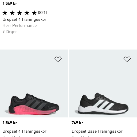
Price
1 549 kr
(821)
Dropset 4 Träningsskor
Herr Performance
9 färger
Lägg till på önskelistan
Lä
Price
1 549 kr
Price
749 kr
Dropset 4 Träningsskor
Dropset Base Träningsskor