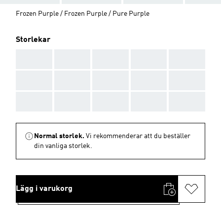
Frozen Purple / Frozen Purple / Pure Purple
Storlekar
AAA
AAA
AAA
AAA
AAA
AAA
AAA
AAA
AAA
AAA
AAA
AAA
AAA
AAA
AAA
Normal storlek.
Vi rekommenderar att du beställer
din vanliga storlek.
Lägg i varukorg