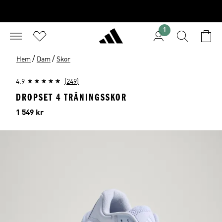
1
/
/
Hem
Dam
Skor
4.9
(249)
DROPSET 4 TRÄNINGSSKOR
Pris
1 549 kr