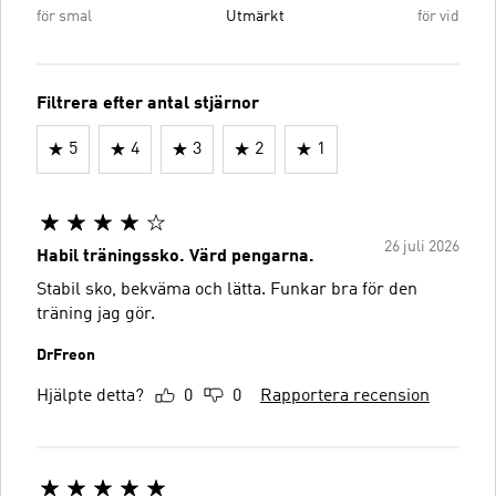
för smal
Utmärkt
för vid
Filtrera efter antal stjärnor
5
4
3
2
1
26 juli 2026
Habil träningssko. Värd pengarna.
Stabil sko, bekväma och lätta. Funkar bra för den
träning jag gör.
DrFreon
Hjälpte detta?
0
0
Rapportera recension