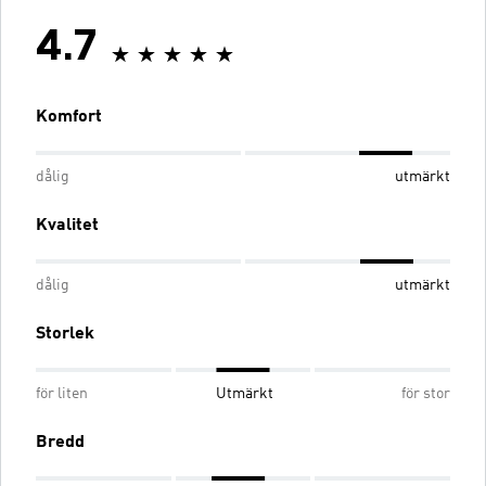
4.7
Komfort
dålig
utmärkt
Kvalitet
dålig
utmärkt
Storlek
för liten
Utmärkt
för stor
Bredd