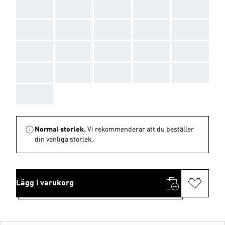
AAA
AAA
AAA
AAA
AAA
AAA
AAA
AAA
AAA
AAA
AAA
AAA
AAA
AAA
AAA
AAA
AAA
AAA
AAA
AAA
AAA
Normal storlek.
Vi rekommenderar att du beställer
din vanliga storlek.
Lägg i varukorg