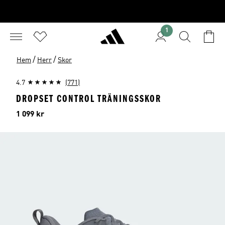
1
/
/
Hem
Herr
Skor
4.7
(771)
DROPSET CONTROL TRÄNINGSSKOR
Pris
1 099 kr