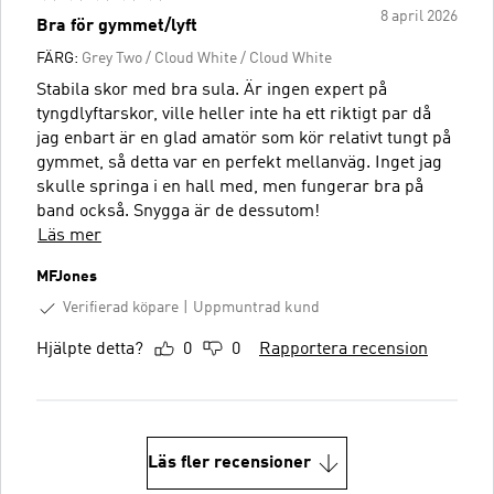
8 april 2026
Bra för gymmet/lyft
FÄRG:
Grey Two / Cloud White / Cloud White
Stabila skor med bra sula. Är ingen expert på
tyngdlyftarskor, ville heller inte ha ett riktigt par då
jag enbart är en glad amatör som kör relativt tungt på
gymmet, så detta var en perfekt mellanväg. Inget jag
skulle springa i en hall med, men fungerar bra på
band också. Snygga är de dessutom!
Läs mer
MFJones
Verifierad köpare
Uppmuntrad kund
Hjälpte detta?
0
0
Rapportera recension
Läs fler recensioner