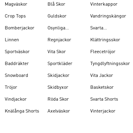
Magväskor
Blå Skor
Vinterkappor
Crop Tops
Guldskor
Vandringskängor
Bomberjackor
Osynliga
Svarta
Strumpor
Ryggsäckar
Linnen
Regnjackor
Klättringsskor
Sportväskor
Vita Skor
Fleecetröjor
Baddräkter
Sportkläder
Tyngdlyftningsskor
Snowboard
Skidjackor
Vita Jackor
Tröjor
Skidbyxor
Basketskor
Vindjackor
Röda Skor
Svarta Shorts
Knälånga Shorts
Axelväskor
Vinterjackor