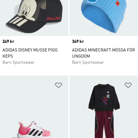
Price
249 kr
Price
349 kr
ADIDAS DISNEY MUSSE PIGG
ADIDAS MINECRAFT MÖSSA FÖR
KEPS
UNGDOM
Barn Sportswear
Barn Sportswear
Lägg till på önskelistan
Lä