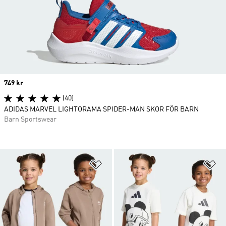
Price
749 kr
(40)
ADIDAS MARVEL LIGHTORAMA SPIDER-MAN SKOR FÖR BARN
Barn Sportswear
Lägg till på önskelistan
Lä