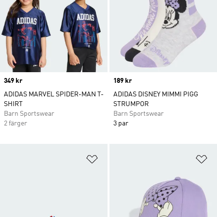
Price
349 kr
Price
189 kr
ADIDAS MARVEL SPIDER-MAN T-
ADIDAS DISNEY MIMMI PIGG
SHIRT
STRUMPOR
Barn Sportswear
Barn Sportswear
2 färger
3 par
Lägg till på önskelistan
Lä