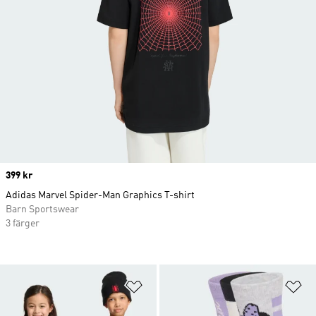
Price
399 kr
Adidas Marvel Spider-Man Graphics T-shirt
Barn Sportswear
3 färger
Lägg till på önskelistan
Lä