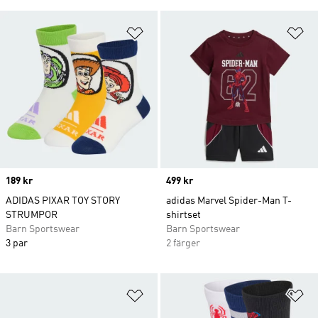
Lägg till på önskelistan
Lä
Price
189 kr
Price
499 kr
ADIDAS PIXAR TOY STORY
adidas Marvel Spider-Man T-
STRUMPOR
shirtset
Barn Sportswear
Barn Sportswear
3 par
2 färger
Lägg till på önskelistan
Lä