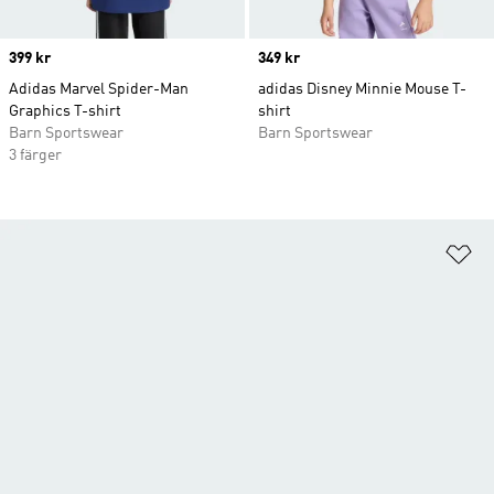
Price
399 kr
Price
349 kr
Adidas Marvel Spider-Man
adidas Disney Minnie Mouse T-
Graphics T-shirt
shirt
Barn Sportswear
Barn Sportswear
3 färger
Lä