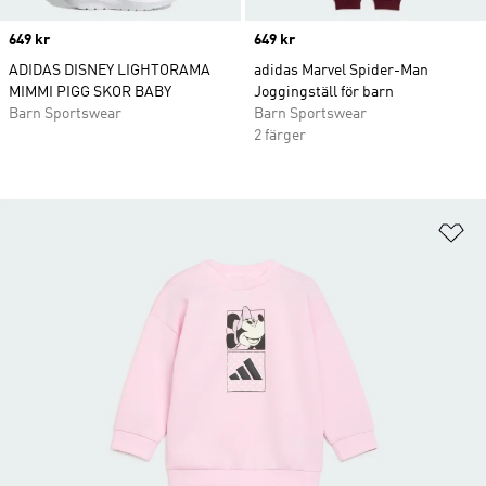
Price
649 kr
Price
649 kr
ADIDAS DISNEY LIGHTORAMA
adidas Marvel Spider-Man
MIMMI PIGG SKOR BABY
Joggingställ för barn
Barn Sportswear
Barn Sportswear
2 färger
Lä