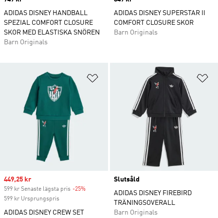
ADIDAS DISNEY HANDBALL
ADIDAS DISNEY SUPERSTAR II
SPEZIAL COMFORT CLOSURE
COMFORT CLOSURE SKOR
SKOR MED ELASTISKA SNÖREN
Barn Originals
Barn Originals
Lägg till på önskelistan
Lä
Sale price
449,25 kr
Slutsåld
599 kr Senaste lägsta pris
-25%
Discount
ADIDAS DISNEY FIREBIRD
599 kr Ursprungspris
TRÄNINGSOVERALL
ADIDAS DISNEY CREW SET
Barn Originals