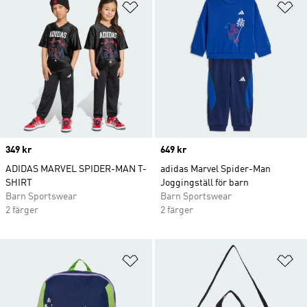
Lägg till på önskelistan
Lä
Price
349 kr
Price
649 kr
ADIDAS MARVEL SPIDER-MAN T-
adidas Marvel Spider-Man
SHIRT
Joggingställ för barn
Barn Sportswear
Barn Sportswear
2 färger
2 färger
Lägg till på önskelistan
Lä