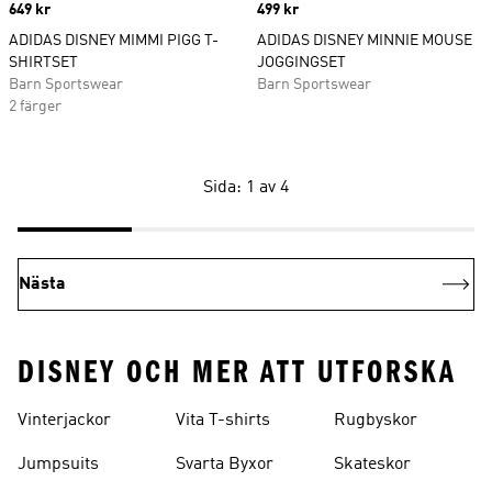
Price
649 kr
Price
499 kr
ADIDAS DISNEY MIMMI PIGG T-
ADIDAS DISNEY MINNIE MOUSE
SHIRTSET
JOGGINGSET
Barn Sportswear
Barn Sportswear
2 färger
Sida: 1 av 4
Nästa
DISNEY OCH MER ATT UTFORSKA
Vinterjackor
Vita T-shirts
Rugbyskor
Jumpsuits
Svarta Byxor
Skateskor