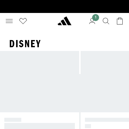
1
DISNEY
DISNEY
MUSSE PIGG OCH 
Låt fantasin flöda
ER