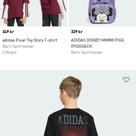
Price
349 kr
Price
329 kr
adidas Pixar Toy Story T-shirt
ADIDAS DISNEY MIMMI PIGG
Barn Sportswear
RYGGSÄCK
2 färger
Barn Sportswear
Lä