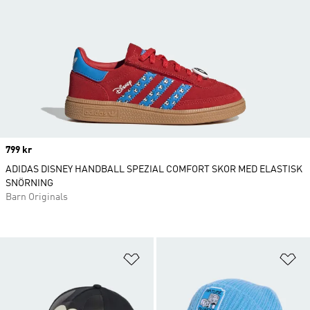
Price
799 kr
ADIDAS DISNEY HANDBALL SPEZIAL COMFORT SKOR MED ELASTISK
SNÖRNING
Barn Originals
Lägg till på önskelistan
Lä