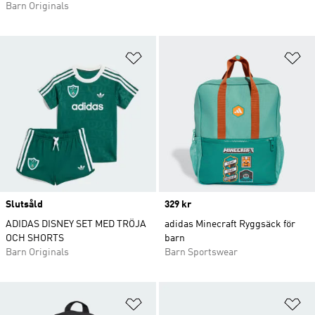
Barn Originals
Lägg till på önskelistan
Lä
Slutsåld
Price
329 kr
ADIDAS DISNEY SET MED TRÖJA
adidas Minecraft Ryggsäck för
OCH SHORTS
barn
Barn Originals
Barn Sportswear
Lägg till på önskelistan
Lä