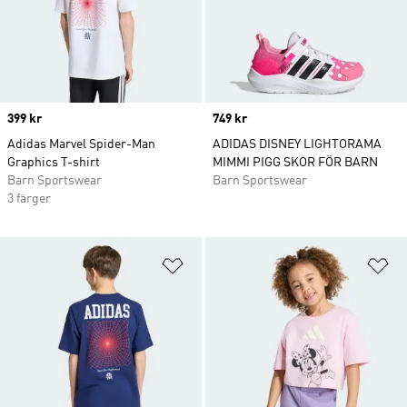
Price
399 kr
Price
749 kr
Adidas Marvel Spider-Man
ADIDAS DISNEY LIGHTORAMA
Graphics T-shirt
MIMMI PIGG SKOR FÖR BARN
Barn Sportswear
Barn Sportswear
3 färger
Lägg till på önskelistan
Lä