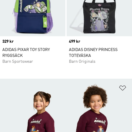
Price
329 kr
Price
499 kr
ADIDAS PIXAR TOY STORY
ADIDAS DISNEY PRINCESS
RYGGSÄCK
TOTEVÄSKA
Barn Sportswear
Barn Originals
Lä