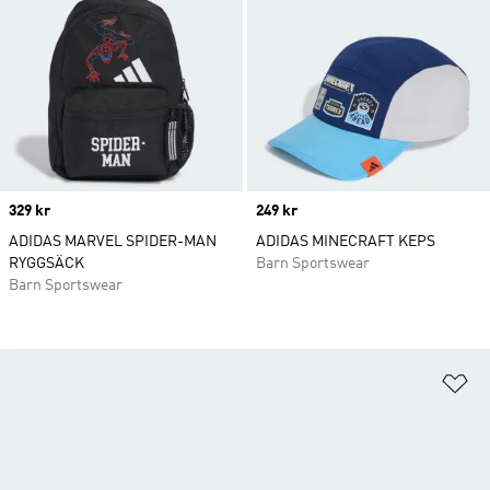
Price
329 kr
Price
249 kr
ADIDAS MARVEL SPIDER-MAN
ADIDAS MINECRAFT KEPS
RYGGSÄCK
Barn Sportswear
Barn Sportswear
Lä