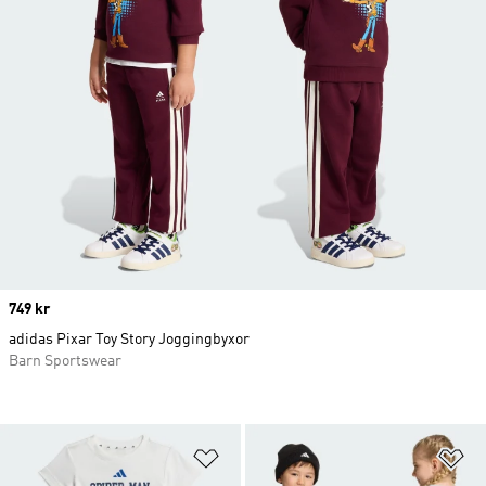
Price
749 kr
adidas Pixar Toy Story Joggingbyxor
Barn Sportswear
Lägg till på önskelistan
Lä