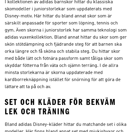
I kollektionen av adidas barnskor hittar du klassiska
skomodeller i juniorstorlekar som uppdaterats med
Disney-motiv. Här hittar du bland annat skor som är
särskilt anpassade för sporter som löpning, tennis och
gym. Även skorna i juniorstorlek har samma teknologi som
adidas vuxenkollektion. Bland annat hittar du skor som ger
skön stötdämpning och fjädrande steg för att barnen ska
orka längre och få sköna och stabila steg. Du hittar skor
med både lätt och fotnära passform samt tåliga skor som
skyddar fötterna från väta och ojämn terräng. I de allra
minsta storlekarna är skorna uppdaterade med
kardborreknäppning istället för snörning för att göra de
lättare att ta på och av.
SET OCH KLÄDER FÖR BEKVÄM
LEK OCH TRÄNING
Bland adidas Disney-kläder hittar du matchande set i olika
modeller. Här finns bland annat set med mjukisbyxor och