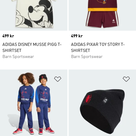
Price
499 kr
Price
499 kr
ADIDAS DISNEY MUSSE PIGG T-
ADIDAS PIXAR TOY STORY T-
SHIRTSET
SHIRTSET
Barn Sportswear
Barn Sportswear
Lägg till på önskelistan
Lä