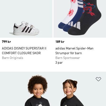
Price
799 kr
Price
189 kr
ADIDAS DISNEY SUPERSTAR II
adidas Marvel Spider-Man
COMFORT CLOSURE SKOR
Strumpor för barn
Barn Originals
Barn Sportswear
3 par
Lä