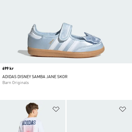
Price
699 kr
ADIDAS DISNEY SAMBA JANE SKOR
Barn Originals
Lägg till på önskelistan
Lä