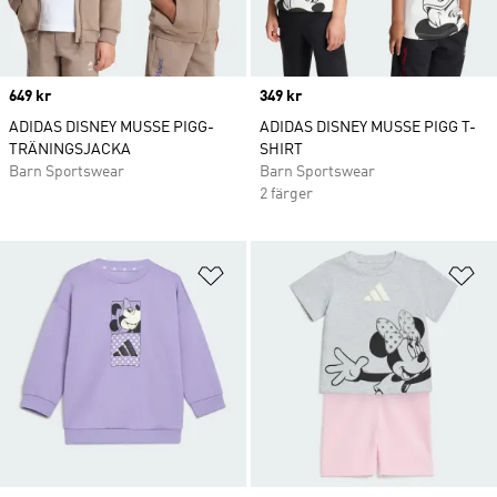
Price
649 kr
Price
349 kr
ADIDAS DISNEY MUSSE PIGG-
ADIDAS DISNEY MUSSE PIGG T-
TRÄNINGSJACKA
SHIRT
Barn Sportswear
Barn Sportswear
2 färger
Lägg till på önskelistan
Lä