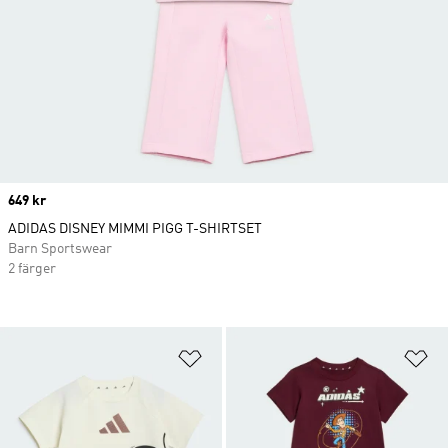
Price
649 kr
ADIDAS DISNEY MIMMI PIGG T-SHIRTSET
Barn Sportswear
2 färger
Lägg till på önskelistan
Lä