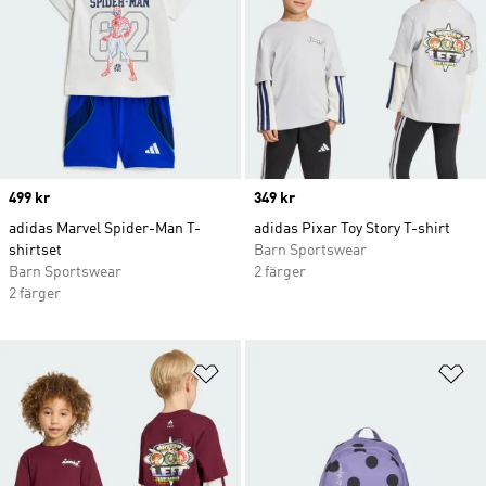
Price
499 kr
Price
349 kr
adidas Marvel Spider-Man T-
adidas Pixar Toy Story T-shirt
shirtset
Barn Sportswear
Barn Sportswear
2 färger
2 färger
Lägg till på önskelistan
Lä