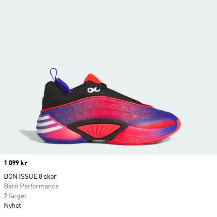
Price
1 099 kr
DON ISSUE 8 skor
Barn Performance
2 färger
Nyhet