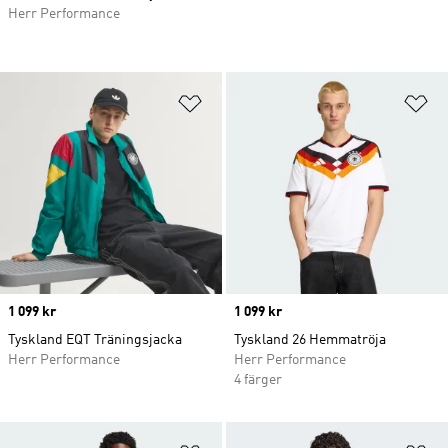
Herr Performance
Lägg till på önskelistan
Lä
Price
1 099 kr
Price
1 099 kr
Tyskland EQT Träningsjacka
Tyskland 26 Hemmatröja
Herr Performance
Herr Performance
4 färger