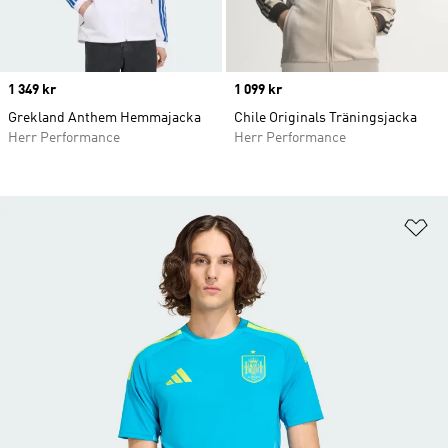
Price
1 349 kr
Price
1 099 kr
Grekland Anthem Hemmajacka
Chile Originals Träningsjacka
Herr Performance
Herr Performance
Lä