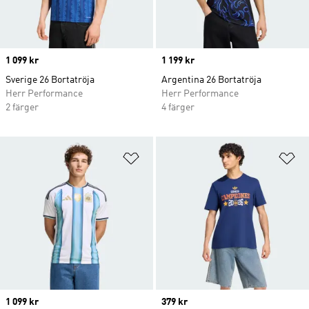
Price
1 099 kr
Price
1 199 kr
Sverige 26 Bortatröja
Argentina 26 Bortatröja
Herr Performance
Herr Performance
2 färger
4 färger
Lägg till på önskelistan
Lä
Price
1 099 kr
Price
379 kr