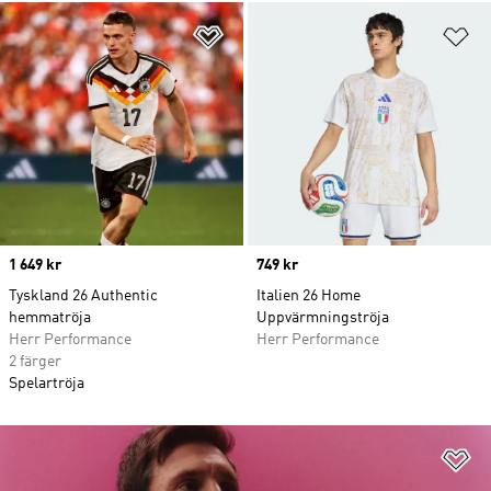
Lägg till på önskelistan
Lä
Price
1 649 kr
Price
749 kr
Tyskland 26 Authentic
Italien 26 Home
hemmatröja
Uppvärmningströja
Herr Performance
Herr Performance
2 färger
Spelartröja
Lä