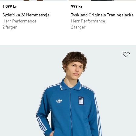
Price
1 099 kr
Price
999 kr
Sydafrika 26 Hemmatröja
Tyskland Originals Träningsjacka
Herr Performance
Herr Performance
2 färger
2 färger
Lä