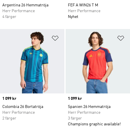
Argentina 26 Hemmatröja
FEF A WIN26 T M
Herr Performance
Herr Performance
4 färger
Nyhet
Lägg till på önskelistan
Lä
Price
1 099 kr
Price
1 099 kr
Colombia 26 Bortatröja
Spanien 26 Hemmatröja
Herr Performance
Herr Performance
2 färger
3 färger
Champions graphic available!