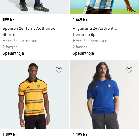
Price
599 kr
Price
1 649 kr
Spanien 26 Home Authentic
Argentina 26 Authentic
Shorts
Hemmatröja
Herr Performance
Herr Performance
2 färger
2 färger
Spelartröja
Spelartröja
Lägg till på önskelistan
Lä
Price
1 099 kr
Price
1 199 kr