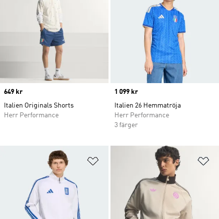
Price
649 kr
Price
1 099 kr
Italien Originals Shorts
Italien 26 Hemmatröja
Herr Performance
Herr Performance
3 färger
Lägg till på önskelistan
Lä