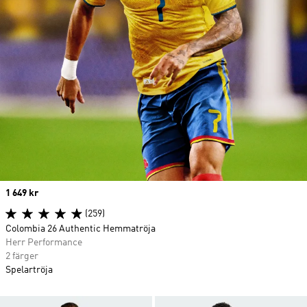
Price
1 649 kr
(259)
Colombia 26 Authentic Hemmatröja
Herr Performance
2 färger
Spelartröja