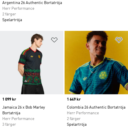
Argentina 26 Authentic Bortatröja
Herr Performance
2 färger
Spelartröja
Lägg till på önskelistan
Lä
Price
1 099 kr
Price
1 649 kr
Jamaica 26 x Bob Marley
Colombia 26 Authentic Bortatröja
Bortatröja
Herr Performance
Herr Performance
2 färger
3 färger
Spelartröja