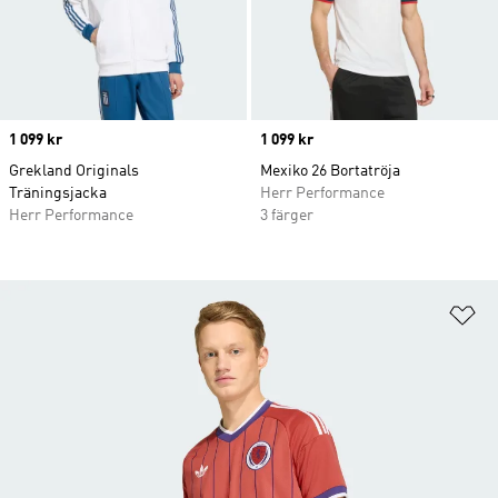
Price
1 099 kr
Price
1 099 kr
Grekland Originals
Mexiko 26 Bortatröja
Träningsjacka
Herr Performance
Herr Performance
3 färger
Lä