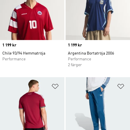
Price
1 199 kr
Price
1 199 kr
Chile 93/94 Hemmatröja
Argentina Bortatröja 2006
Performance
Performance
2 färger
Lägg till på önskelistan
Lä