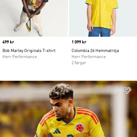
Price
499 kr
Price
1 099 kr
Bob Marley Originals T-shirt
Colombia 26 Hemmatröja
Herr Performance
Herr Performance
2 färger
Lä