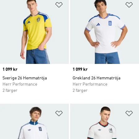
Lägg till på önskelistan
Lä
Price
1 099 kr
Price
1 099 kr
Sverige 26 Hemmatröja
Grekland 26 Hemmatröja
Herr Performance
Herr Performance
2 färger
2 färger
Lägg till på önskelistan
Lä