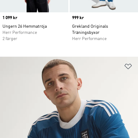
Price
1 099 kr
Price
999 kr
Ungern 26 Hemmatröja
Grekland Originals
Herr Performance
Träningsbyxor
2 färger
Herr Performance
Lä