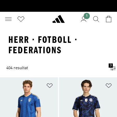
1
HERR · FOTBOLL ·
FEDERATIONS
3
404 resultat
Lägg till på önskelistan
Lä