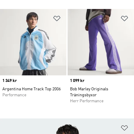
Lägg till på önskelistan
Lä
Price
1 349 kr
Price
1 099 kr
Argentina Home Track Top 2006
Bob Marley Originals
Performance
Träningsbyxor
Herr Performance
Lä