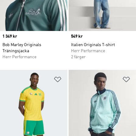
Price
1 349 kr
Price
549 kr
Bob Marley Originals
Italien Originals T-shirt
Träningsjacka
Herr Performance
Herr Performance
2 färger
Lägg till på önskelistan
Lä