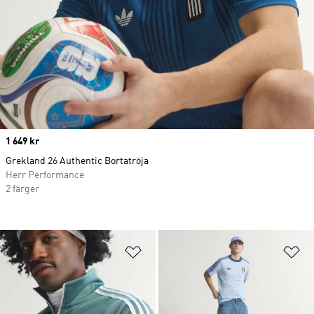
Price
1 649 kr
Grekland 26 Authentic Bortatröja
Herr Performance
2 färger
Lägg till på önskelistan
Lä