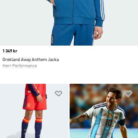
Price
1 349 kr
Grekland Away Anthem Jacka
Herr Performance
Lägg till på önskelistan
Lä