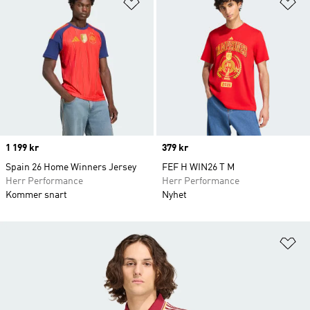
Lägg till på önskelistan
Lä
Price
1 199 kr
Price
379 kr
Spain 26 Home Winners Jersey
FEF H WIN26 T M
Herr Performance
Herr Performance
Kommer snart
Nyhet
Lä