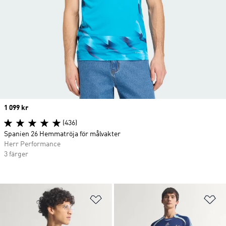
Price
1 099 kr
(436)
Spanien 26 Hemmatröja för målvakter
Herr Performance
3 färger
Lägg till på önskelistan
Lä