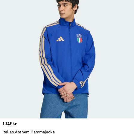
Price
1 349 kr
Italien Anthem Hemmajacka