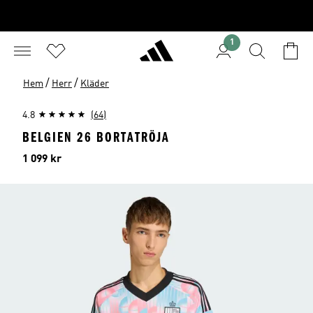
1
/
/
Hem
Herr
Kläder
4.8
(64)
BELGIEN 26 BORTATRÖJA
Pris
1 099 kr