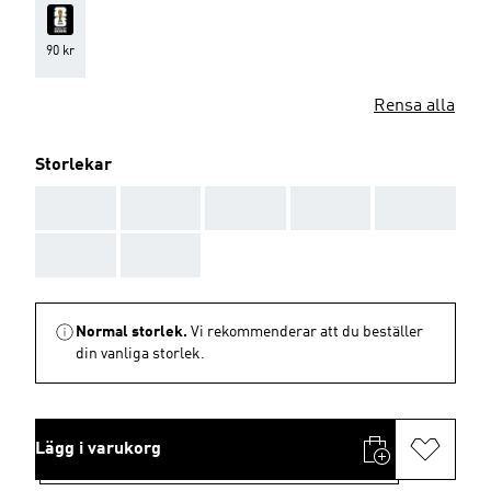
90 kr
Rensa alla
Storlekar
AAA
AAA
AAA
AAA
AAA
AAA
AAA
Normal storlek.
Vi rekommenderar att du beställer
din vanliga storlek.
Lägg i varukorg