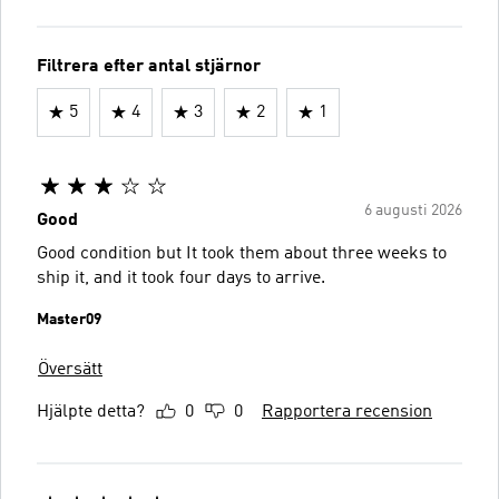
Filtrera efter antal stjärnor
5
4
3
2
1
6 augusti 2026
Good
Good condition but It took them about three weeks to
ship it, and it took four days to arrive.
Master09
Översätt
Hjälpte detta?
0
0
Rapportera recension