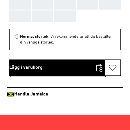
AAA
AAA
AAA
AAA
AAA
AAA
AAA
AAA
Normal storlek.
Vi rekommenderar att du beställer
din vanliga storlek.
Lägg i varukorg
Handla Jamaica