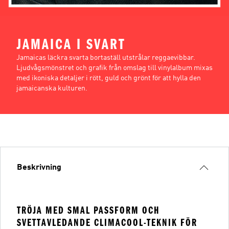
JAMAICA I SVART
Jamaicas läckra svarta bortaställ utstrålar reggaevibbar.
Ljudvågsmönstret och grafik från omslag till vinylalbum mixas
med ikoniska detaljer i rött, guld och grönt för att hylla den
jamaicanska kulturen.
Beskrivning
TRÖJA MED SMAL PASSFORM OCH
SVETTAVLEDANDE CLIMACOOL-TEKNIK FÖR