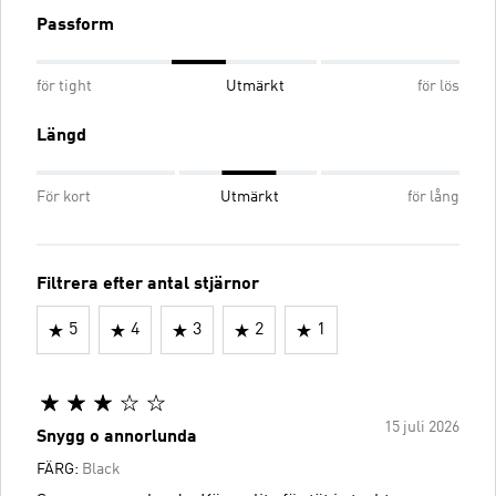
Passform
för tight
Utmärkt
för lös
Längd
För kort
Utmärkt
för lång
Filtrera efter antal stjärnor
5
4
3
2
1
15 juli 2026
Snygg o annorlunda
FÄRG:
Black