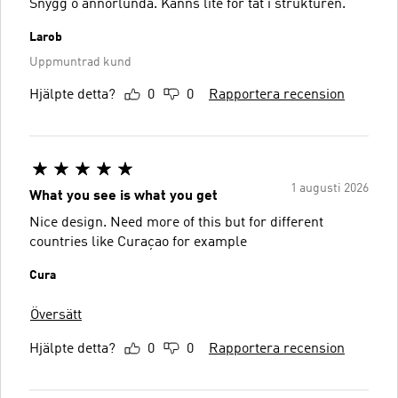
Snygg o annorlunda. Känns lite för tät i strukturen.
Larob
Uppmuntrad kund
Hjälpte detta?
0
0
Rapportera recension
1 augusti 2026
What you see is what you get
Nice design. Need more of this but for different
countries like Curaçao for example
Cura
Översätt
Hjälpte detta?
0
0
Rapportera recension