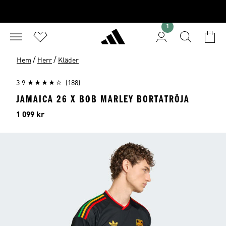
1
/
/
Hem
Herr
Kläder
3.9
(188)
JAMAICA 26 X BOB MARLEY BORTATRÖJA
Pris
1 099 kr