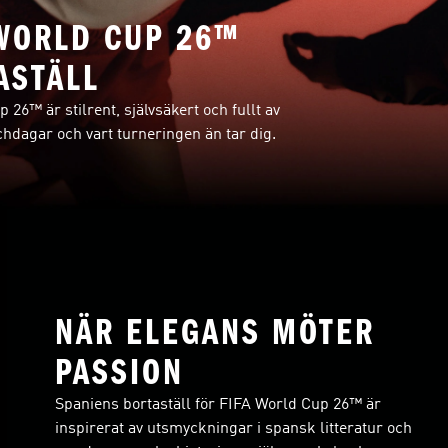
 WORLD CUP 26™
ASTÄLL
 26™ är stilrent, självsäkert och fullt av
hdagar och vart turneringen än tar dig.
NÄR ELEGANS MÖTER
PASSION
Spaniens bortaställ för FIFA World Cup 26™ är
inspirerat av utsmyckningar i spansk litteratur och