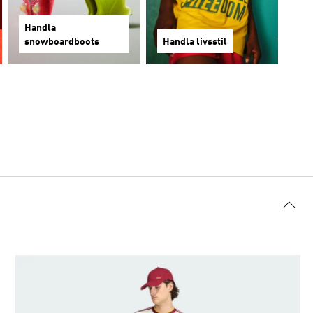
Handla
snowboardboots
Handla livsstil