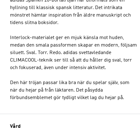
adidas Spanien 26-bortatröjan har utformats som en
hyllning till klassisk spansk litteratur. Det intrikata
mönstret hämtar inspiration från äldre manuskript och
tidens slitna boksidor.
Interlock-materialet ger en mjuk känsla mot huden,
medan den smala passformen skapar en modern, följsam
siluett. Sval. Torr. Redo. adidas svettavledande
CLIMACOOL-teknik ser till så att du håller dig sval, torr
och fokuserad, även under intensiv aktivitet.
Den här tröjan passar lika bra när du spelar själv, som
när du hejar på från läktaren. Det påsydda
förbundsemblemet gör tydligt vilket lag du hejar på.
Vård