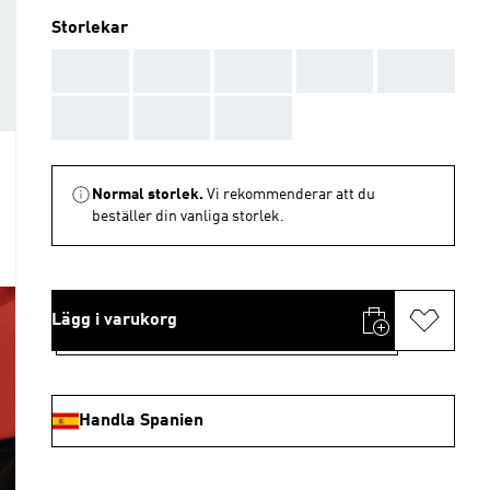
Storlekar
AAA
AAA
AAA
AAA
AAA
AAA
AAA
AAA
Normal storlek.
Vi rekommenderar att du
beställer din vanliga storlek.
Lägg i varukorg
Handla Spanien