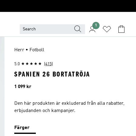
1
Herr • Fotboll
5.0
(415)
SPANIEN 26 BORTATRÖJA
Pris
1 099 kr
Den här produkten är exkluderad från alla rabatter,
erbjudanden och kampanjer.
Färger