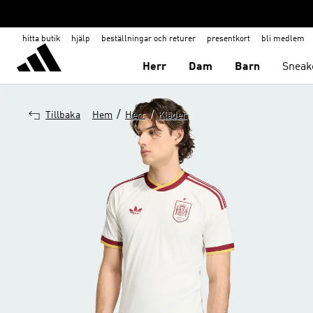
hitta butik
hjälp
beställningar och returer
presentkort
bli medlem
Herr
Dam
Barn
Sneak
/
/
Tillbaka
Hem
Herr
Kläder