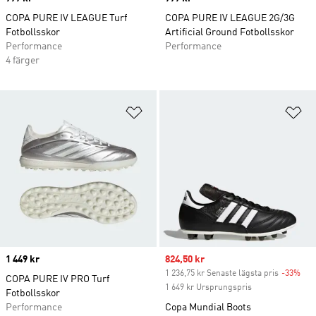
COPA PURE IV LEAGUE Turf
COPA PURE IV LEAGUE 2G/3G
Fotbollsskor
Artificial Ground Fotbollsskor
Performance
Performance
4 färger
Lägg till på önskelistan
Lä
Price
1 449 kr
Sale price
824,50 kr
1 236,75 kr Senaste lägsta pris
-33%
Dis
COPA PURE IV PRO Turf
1 649 kr Ursprungspris
Fotbollsskor
Performance
Copa Mundial Boots