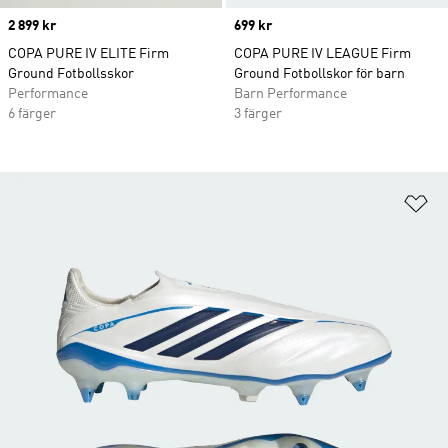
Price
2 899 kr
Price
699 kr
COPA PURE IV ELITE Firm
COPA PURE IV LEAGUE Firm
Ground Fotbollsskor
Ground Fotbollskor för barn
Performance
Barn Performance
6 färger
3 färger
Lä