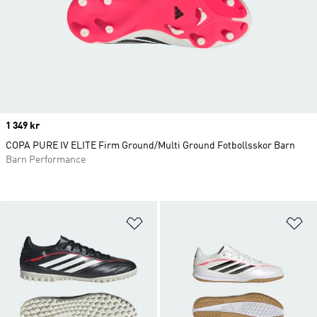
Price
1 349 kr
COPA PURE IV ELITE Firm Ground/Multi Ground Fotbollsskor Barn
Barn Performance
Lägg till på önskelistan
Lä