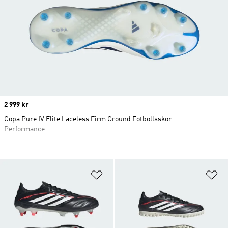
Price
2 999 kr
Copa Pure IV Elite Laceless Firm Ground Fotbollsskor
Performance
Lägg till på önskelistan
Lä