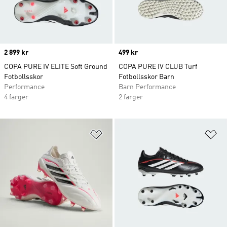
Price
2 899 kr
Price
499 kr
COPA PURE IV ELITE Soft Ground
COPA PURE IV CLUB Turf
Fotbollsskor
Fotbollsskor Barn
Performance
Barn Performance
4 färger
2 färger
Lägg till på önskelistan
Lä