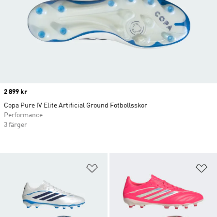
Price
2 899 kr
Copa Pure IV Elite Artificial Ground Fotbollsskor
Performance
3 färger
Lägg till på önskelistan
Lä