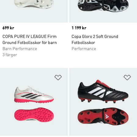
Price
699 kr
Price
1 199 kr
COPA PURE IV LEAGUE Firm
Copa Gloro 2 Soft Ground
Ground Fotbollsskor för barn
Fotbollsskor
Barn Performance
Performance
3 färger
Lägg till på önskelistan
Lä