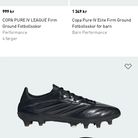
Price
999 kr
Price
1 349 kr
COPA PURE IV LEAGUE Firm
Copa Pure IV Elite Firm Ground
Ground Fotbollsskor
Fotbollsskor för barn
Performance
Barn Performance
4 färger
Lä