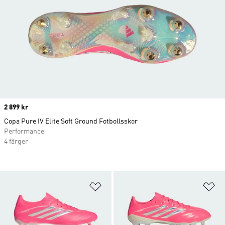
Price
2 899 kr
Copa Pure IV Elite Soft Ground Fotbollsskor
Performance
4 färger
Lägg till på önskelistan
Lä