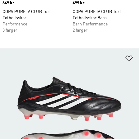
Price
649 kr
Price
499 kr
COPA PURE IV CLUB Turf
COPA PURE IV CLUB Turf
Fotbollsskor
Fotbollsskor Barn
Performance
Barn Performance
3 färger
2 färger
Lä