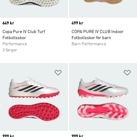
Price
649 kr
Price
499 kr
Copa Pure IV Club Turf
COPA PURE IV CLUB Indoor
Fotbollsskor
Fotbollsskor för barn
Performance
Barn Performance
3 färger
Lägg till på önskelistan
Lä
Price
999 kr
Price
999 kr