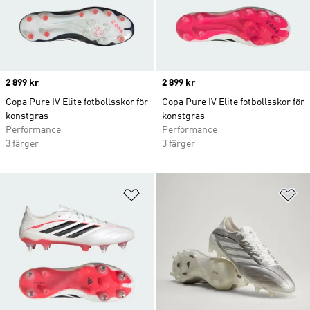
Price
2 899 kr
Price
2 899 kr
Copa Pure IV Elite fotbollsskor för
Copa Pure IV Elite fotbollsskor för
konstgräs
konstgräs
Performance
Performance
3 färger
3 färger
Lägg till på önskelistan
Lä