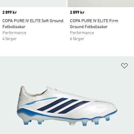
Price
2 899 kr
Price
2 899 kr
COPA PURE IV ELITE Soft Ground
COPA PURE IV ELITE Firm
Fotbollsskor
Ground Fotbollsskor
Performance
Performance
4 färger
6 färger
Lä