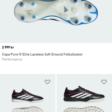
Price
2 999 kr
Copa Pure IV Elite Laceless Soft Ground Fotbollsskor
Performance
Lägg till på önskelistan
Lä