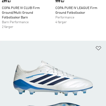
Price
499 kr
Price
999 kr
COPA PURE IV CLUB Firm
COPA PURE IV LEAGUE Firm
Ground/Multi Ground
Ground Fotbollsskor
Fotbollsskor Barn
Performance
Barn Performance
4 färger
2 färger
Lä