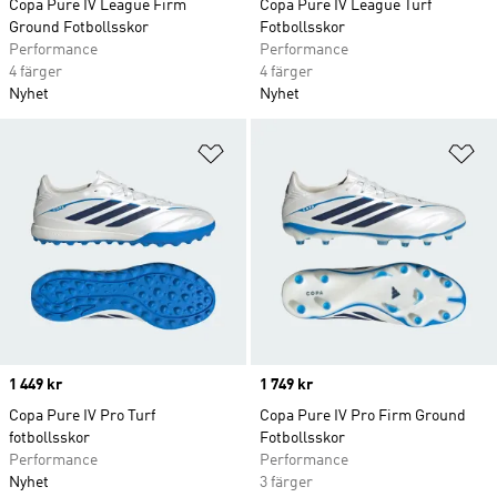
Copa Pure IV League Firm
Copa Pure IV League Turf
Ground Fotbollsskor
Fotbollsskor
Performance
Performance
4 färger
4 färger
Nyhet
Nyhet
Lägg till på önskelistan
Lä
Price
1 449 kr
Price
1 749 kr
Copa Pure IV Pro Turf
Copa Pure IV Pro Firm Ground
fotbollsskor
Fotbollsskor
Performance
Performance
Nyhet
3 färger