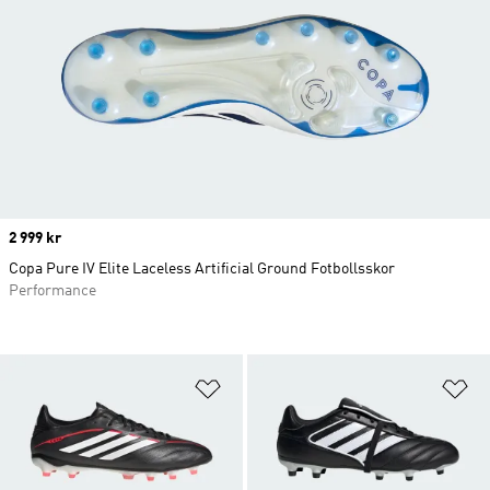
Price
2 999 kr
Copa Pure IV Elite Laceless Artificial Ground Fotbollsskor
Performance
Lägg till på önskelistan
Lä