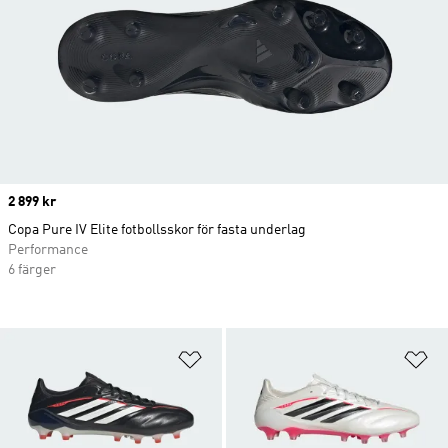
Price
2 899 kr
Copa Pure IV Elite fotbollsskor för fasta underlag
Performance
6 färger
Lägg till på önskelistan
Lä