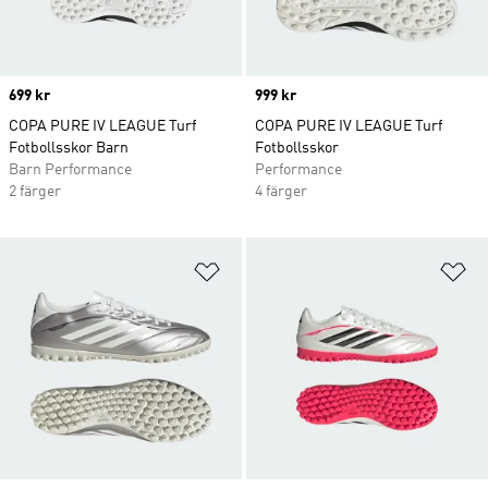
Price
699 kr
Price
999 kr
COPA PURE IV LEAGUE Turf
COPA PURE IV LEAGUE Turf
Fotbollsskor Barn
Fotbollsskor
Barn Performance
Performance
2 färger
4 färger
Lägg till på önskelistan
Lä