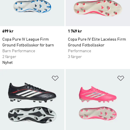
Price
699 kr
Price
1 749 kr
Copa Pure IV League Firm
Copa Pure IV Elite Laceless Firm
Ground Fotbollsskor för barn
Ground Fotbollsskor
Barn Performance
Performance
2 färger
3 färger
Nyhet
Lägg till på önskelistan
Lä