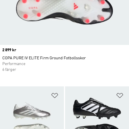
Price
2 899 kr
COPA PURE IV ELITE Firm Ground Fotbollsskor
Performance
6 färger
Lägg till på önskelistan
Lä