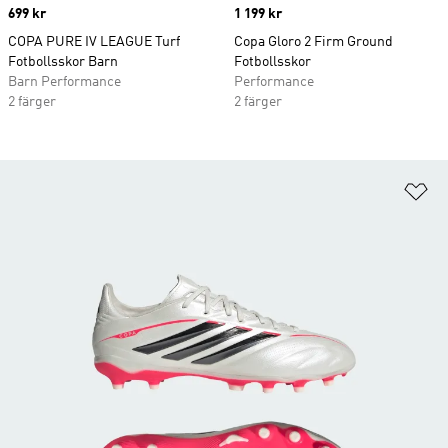
Price
699 kr
Price
1 199 kr
COPA PURE IV LEAGUE Turf
Copa Gloro 2 Firm Ground
Fotbollsskor Barn
Fotbollsskor
Barn Performance
Performance
2 färger
2 färger
Lä