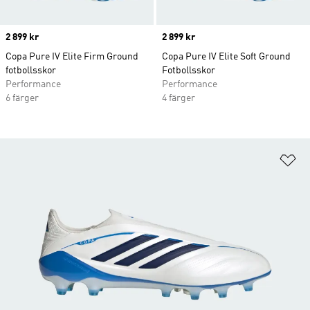
Price
2 899 kr
Price
2 899 kr
Copa Pure IV Elite Firm Ground
Copa Pure IV Elite Soft Ground
fotbollsskor
Fotbollsskor
Performance
Performance
6 färger
4 färger
Lä