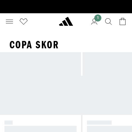
1
COPA SKOR
F50
PREDATOR
Skapa kaos.
Ta kontroll.