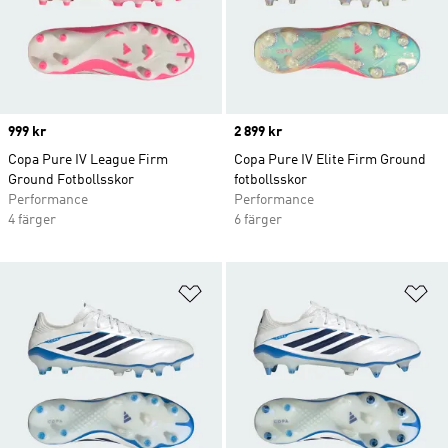
Price
999 kr
Price
2 899 kr
Copa Pure IV League Firm
Copa Pure IV Elite Firm Ground
Ground Fotbollsskor
fotbollsskor
Performance
Performance
4 färger
6 färger
Lägg till på önskelistan
Lä