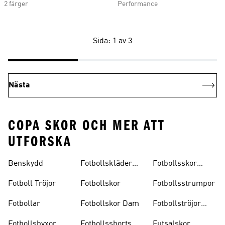
2 färger
Performance
Sida: 1 av 3
Nästa
COPA SKOR OCH MER ATT
UTFORSKA
Benskydd
Fotbollskläder
Fotbollsskor
Barn
Inomhus
Fotboll Tröjor
Fotbollskor
Fotbollsstrumpor
Fotbollar
Fotbollskor Dam
Fotbollströjor
Barn
Fotbollsbyxor
Fotbollsshorts
Futsalskor