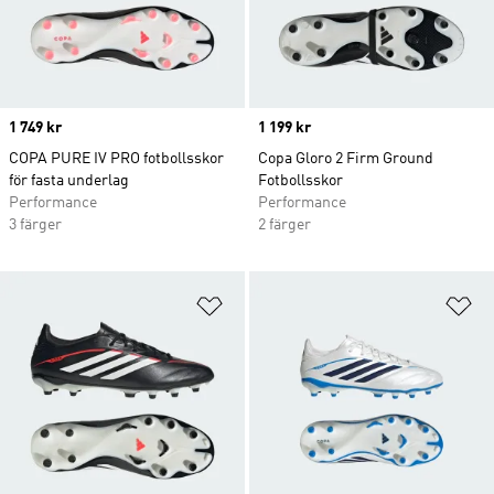
Price
1 749 kr
Price
1 199 kr
COPA PURE IV PRO fotbollsskor
Copa Gloro 2 Firm Ground
för fasta underlag
Fotbollsskor
Performance
Performance
3 färger
2 färger
Lägg till på önskelistan
Lä