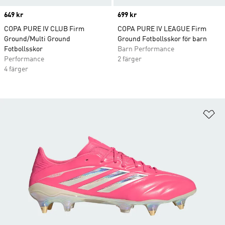
Price
649 kr
Price
699 kr
COPA PURE IV CLUB Firm
COPA PURE IV LEAGUE Firm
Ground/Multi Ground
Ground Fotbollsskor för barn
Fotbollsskor
Barn Performance
Performance
2 färger
4 färger
Lä