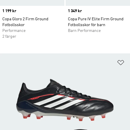
Price
1 199 kr
Price
1 349 kr
Copa Gloro 2 Firm Ground
Copa Pure IV Elite Firm Ground
Fotbollsskor
Fotbollsskor för barn
Performance
Barn Performance
2 färger
Lä