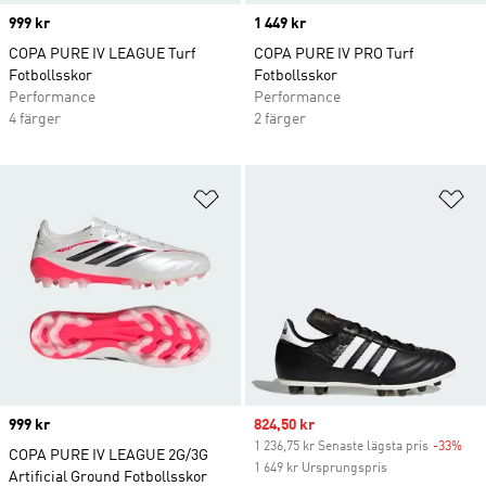
Price
999 kr
Price
1 449 kr
COPA PURE IV LEAGUE Turf
COPA PURE IV PRO Turf
Fotbollsskor
Fotbollsskor
Performance
Performance
4 färger
2 färger
Lägg till på önskelistan
Lä
Price
999 kr
Sale price
824,50 kr
1 236,75 kr Senaste lägsta pris
-33%
Dis
COPA PURE IV LEAGUE 2G/3G
1 649 kr Ursprungspris
Artificial Ground Fotbollsskor