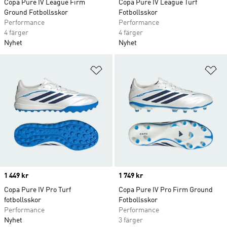
Copa Pure IV League Firm
Copa Pure IV League Turf
Ground Fotbollsskor
Fotbollsskor
Performance
Performance
4 färger
4 färger
Nyhet
Nyhet
Lägg till på önskelistan
Lä
Price
1 449 kr
Price
1 749 kr
Copa Pure IV Pro Turf
Copa Pure IV Pro Firm Ground
fotbollsskor
Fotbollsskor
Performance
Performance
Nyhet
3 färger