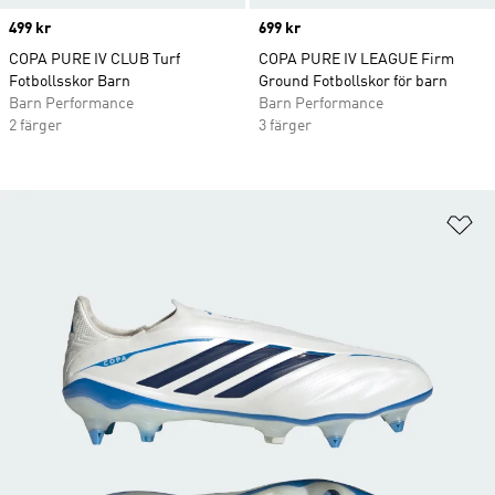
Price
499 kr
Price
699 kr
COPA PURE IV CLUB Turf
COPA PURE IV LEAGUE Firm
Fotbollsskor Barn
Ground Fotbollskor för barn
Barn Performance
Barn Performance
2 färger
3 färger
Lä