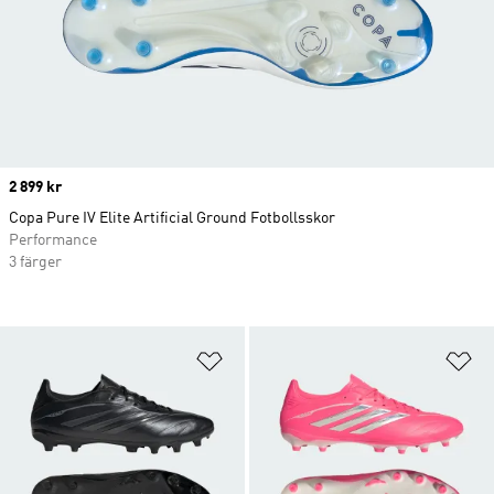
Price
2 899 kr
Copa Pure IV Elite Artificial Ground Fotbollsskor
Performance
3 färger
Lägg till på önskelistan
Lä