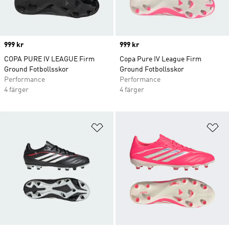
Price
999 kr
Price
999 kr
COPA PURE IV LEAGUE Firm
Copa Pure IV League Firm
Ground Fotbollsskor
Ground Fotbollsskor
Performance
Performance
4 färger
4 färger
Lägg till på önskelistan
Lä