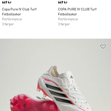
Price
649 kr
Price
649 kr
Copa Pure IV Club Turf
COPA PURE IV CLUB Turf
Fotbollsskor
Fotbollsskor
Performance
Performance
3 färger
3 färger
Lä