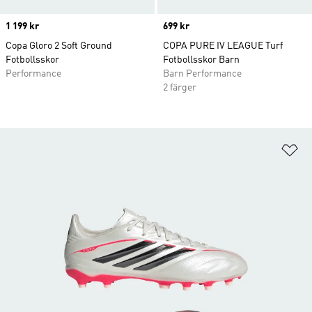
Price
1 199 kr
Price
699 kr
Copa Gloro 2 Soft Ground
COPA PURE IV LEAGUE Turf
Fotbollsskor
Fotbollsskor Barn
Performance
Barn Performance
2 färger
Lä