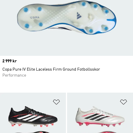
Price
2 999 kr
Copa Pure IV Elite Laceless Firm Ground Fotbollsskor
Performance
Lägg till på önskelistan
Lä