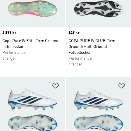
Price
2 899 kr
Price
649 kr
Copa Pure IV Elite Firm Ground
COPA PURE IV CLUB Firm
fotbollsskor
Ground/Multi Ground
Performance
Fotbollsskor
6 färger
Performance
4 färger
Lägg till på önskelistan
Lä