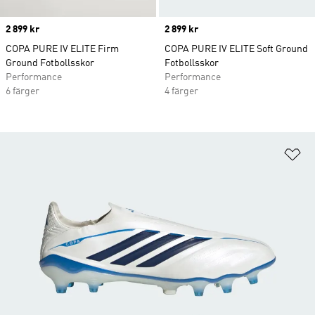
Price
2 899 kr
Price
2 899 kr
COPA PURE IV ELITE Firm
COPA PURE IV ELITE Soft Ground
Ground Fotbollsskor
Fotbollsskor
Performance
Performance
6 färger
4 färger
Lä