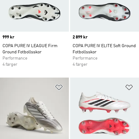
Price
999 kr
Price
2 899 kr
COPA PURE IV LEAGUE Firm
COPA PURE IV ELITE Soft Ground
Ground Fotbollsskor
Fotbollsskor
Performance
Performance
4 färger
4 färger
Lägg till på önskelistan
Lä