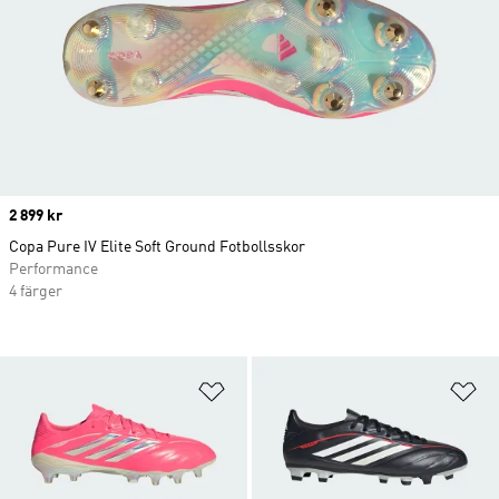
Price
2 899 kr
Copa Pure IV Elite Soft Ground Fotbollsskor
Performance
4 färger
Lägg till på önskelistan
Lä