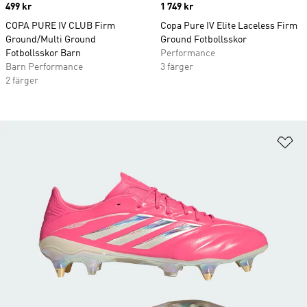
Price
499 kr
Price
1 749 kr
COPA PURE IV CLUB Firm
Copa Pure IV Elite Laceless Firm
Ground/Multi Ground
Ground Fotbollsskor
Fotbollsskor Barn
Performance
Barn Performance
3 färger
2 färger
Lä