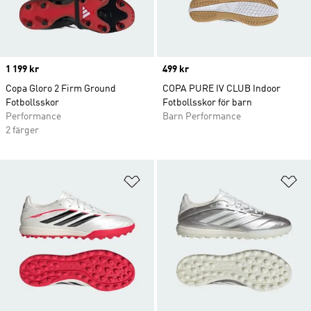
Price
1 199 kr
Price
499 kr
Copa Gloro 2 Firm Ground
COPA PURE IV CLUB Indoor
Fotbollsskor
Fotbollsskor för barn
Performance
Barn Performance
2 färger
Lägg till på önskelistan
Lä