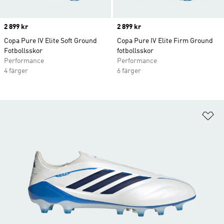
Price
2 899 kr
Price
2 899 kr
Copa Pure IV Elite Soft Ground
Copa Pure IV Elite Firm Ground
Fotbollsskor
fotbollsskor
Performance
Performance
4 färger
6 färger
Lä