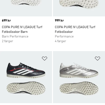
Price
699 kr
Price
999 kr
COPA PURE IV LEAGUE Turf
COPA PURE IV LEAGUE Turf
Fotbollsskor Barn
Fotbollsskor
Barn Performance
Performance
2 färger
4 färger
Lägg till på önskelistan
Lä