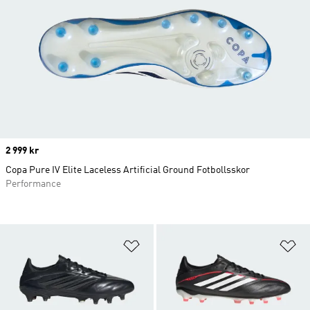
Price
2 999 kr
Copa Pure IV Elite Laceless Artificial Ground Fotbollsskor
Performance
Lägg till på önskelistan
Lä