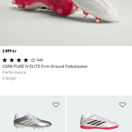
Price
2 899 kr
(46)
COPA PURE IV ELITE Firm Ground Fotbollsskor
Performance
6 färger
Lägg till på önskelistan
Lä