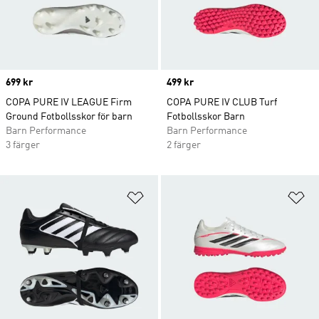
Price
699 kr
Price
499 kr
COPA PURE IV LEAGUE Firm
COPA PURE IV CLUB Turf
Ground Fotbollsskor för barn
Fotbollsskor Barn
Barn Performance
Barn Performance
3 färger
2 färger
Lägg till på önskelistan
Lä