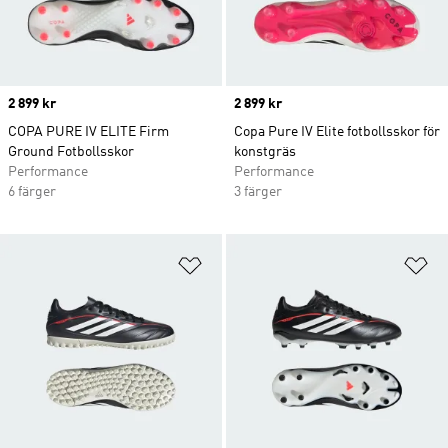
Price
2 899 kr
Price
2 899 kr
COPA PURE IV ELITE Firm
Copa Pure IV Elite fotbollsskor för
Ground Fotbollsskor
konstgräs
Performance
Performance
6 färger
3 färger
Lägg till på önskelistan
Lä