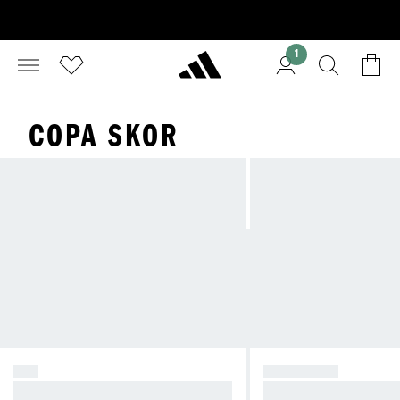
1
COPA SKOR
F50
PREDATOR
Skapa kaos.
Ta kontroll.