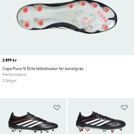
Price
2 899 kr
Copa Pure IV Elite fotbollsskor för konstgräs
Performance
3 färger
Lägg till på önskelistan
Lä