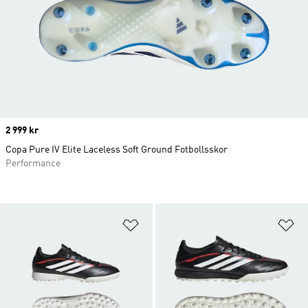
Price
2 999 kr
Copa Pure IV Elite Laceless Soft Ground Fotbollsskor
Performance
Lägg till på önskelistan
Lä