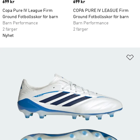
Price
699 kr
Price
699 kr
Copa Pure IV League Firm
COPA PURE IV LEAGUE Firm
Ground Fotbollsskor för barn
Ground Fotbollsskor för barn
Barn Performance
Barn Performance
2 färger
2 färger
Nyhet
Lä