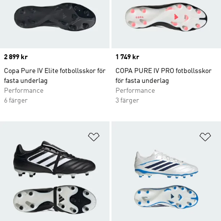
Price
2 899 kr
Price
1 749 kr
Copa Pure IV Elite fotbollsskor för
COPA PURE IV PRO fotbollsskor
fasta underlag
för fasta underlag
Performance
Performance
6 färger
3 färger
Lägg till på önskelistan
Lä