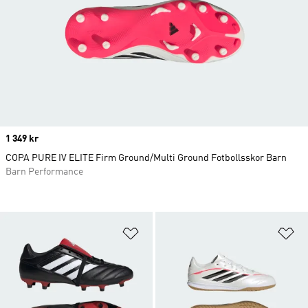
Price
1 349 kr
COPA PURE IV ELITE Firm Ground/Multi Ground Fotbollsskor Barn
Barn Performance
Lägg till på önskelistan
Lä