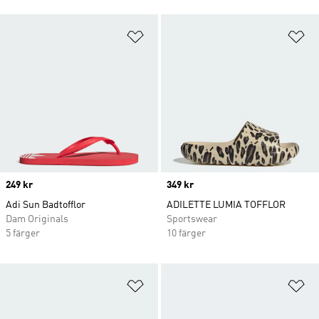
Lägg till på önskelistan
Lä
Price
249 kr
Price
349 kr
Adi Sun Badtofflor
ADILETTE LUMIA TOFFLOR
Dam Originals
Sportswear
5 färger
10 färger
Lägg till på önskelistan
Lä