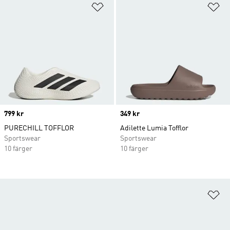
Lägg till på önskelistan
Lä
Price
799 kr
Price
349 kr
PURECHILL TOFFLOR
Adilette Lumia Tofflor
Sportswear
Sportswear
10 färger
10 färger
Lä