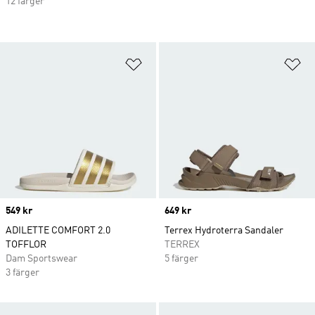
12 färger
Lägg till på önskelistan
Lä
Price
549 kr
Price
649 kr
ADILETTE COMFORT 2.0
Terrex Hydroterra Sandaler
TOFFLOR
TERREX
Dam Sportswear
5 färger
3 färger