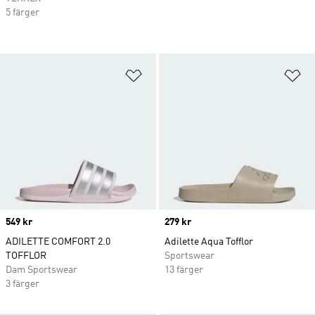
5 färger
Lägg till på önskelistan
Lä
Price
549 kr
Price
279 kr
ADILETTE COMFORT 2.0
Adilette Aqua Tofflor
TOFFLOR
Sportswear
Dam Sportswear
13 färger
3 färger