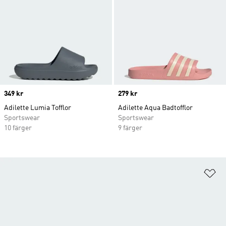
Price
349 kr
Price
279 kr
Adilette Lumia Tofflor
Adilette Aqua Badtofflor
Sportswear
Sportswear
10 färger
9 färger
Lä