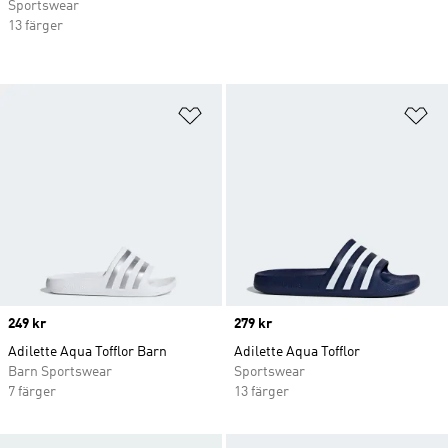
Sportswear
13 färger
Lägg till på önskelistan
Lä
Price
249 kr
Price
279 kr
Adilette Aqua Tofflor Barn
Adilette Aqua Tofflor
Barn Sportswear
Sportswear
7 färger
13 färger