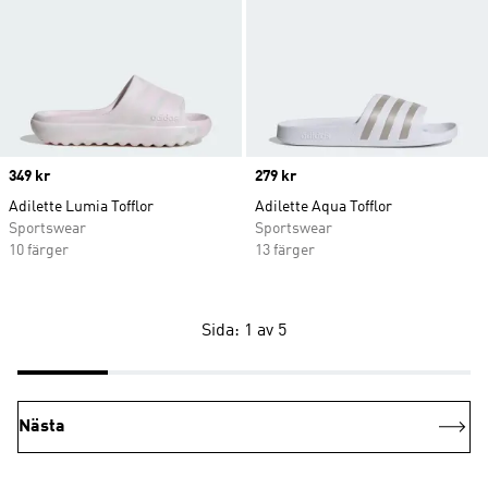
Price
349 kr
Price
279 kr
Adilette Lumia Tofflor
Adilette Aqua Tofflor
Sportswear
Sportswear
10 färger
13 färger
Sida: 1 av 5
Nästa