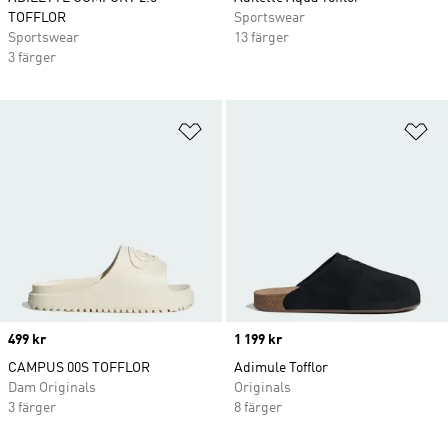
TOFFLOR
Sportswear
Sportswear
13 färger
3 färger
Lägg till på önskelistan
Lä
Price
499 kr
Price
1 199 kr
CAMPUS 00S TOFFLOR
Adimule Tofflor
Dam Originals
Originals
3 färger
8 färger