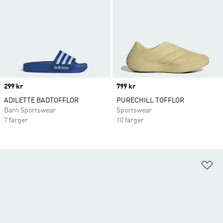
Price
299 kr
Price
799 kr
ADILETTE BADTOFFLOR
PURECHILL TOFFLOR
Barn Sportswear
Sportswear
7 färger
10 färger
Lä