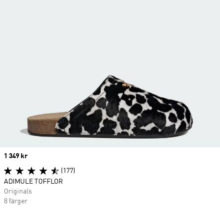
Price
1 349 kr
(177)
ADIMULE TOFFLOR
Originals
8 färger