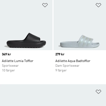
Lägg till på önskelistan
Lä
Price
349 kr
Price
279 kr
Adilette Lumia Tofflor
Adilette Aqua Badtofflor
Sportswear
Dam Sportswear
10 färger
9 färger
Lä