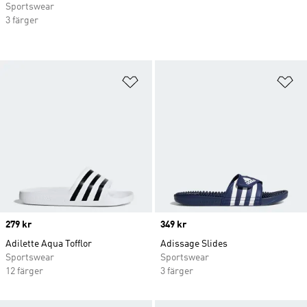
Sportswear
3 färger
Lägg till på önskelistan
Lä
Price
279 kr
Price
349 kr
Adilette Aqua Tofflor
Adissage Slides
Sportswear
Sportswear
12 färger
3 färger