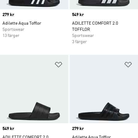
Price
279 kr
Price
549 kr
Adilette Aqua Tofflor
ADILETTE COMFORT 2.0
Sportswear
TOFFLOR
13 färger
Sportswear
3 färger
Lägg till på önskelistan
Lä
Price
549 kr
Price
279 kr
ADILETTE COMFORT 2.0
Adilette Aqua Tofflor