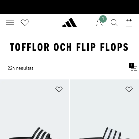
1
TOFFLOR OCH FLIP FLOPS
1
224 resultat
Lägg till på önskelistan
Lä