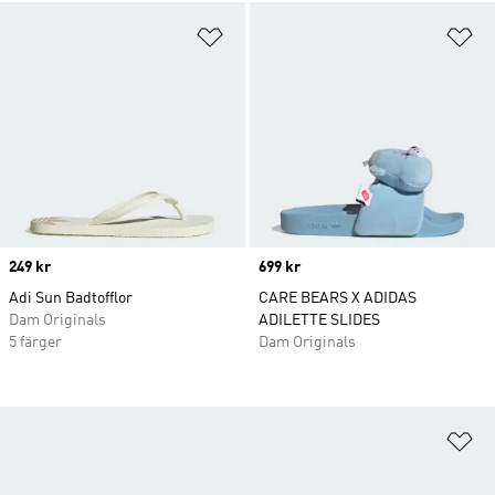
Lägg till på önskelistan
Lä
Price
249 kr
Price
699 kr
Adi Sun Badtofflor
CARE BEARS X ADIDAS
Dam Originals
ADILETTE SLIDES
5 färger
Dam Originals
Lä