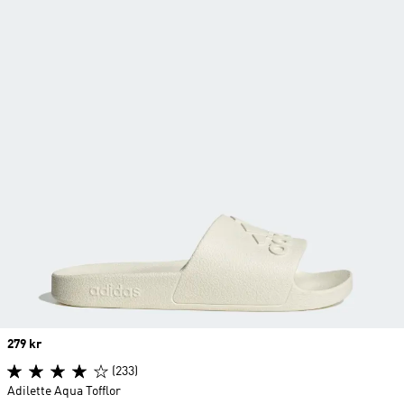
Price
279 kr
(233)
Adilette Aqua Tofflor