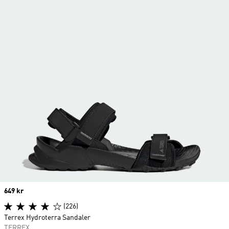
Price
649 kr
(226)
Terrex Hydroterra Sandaler
TERREX