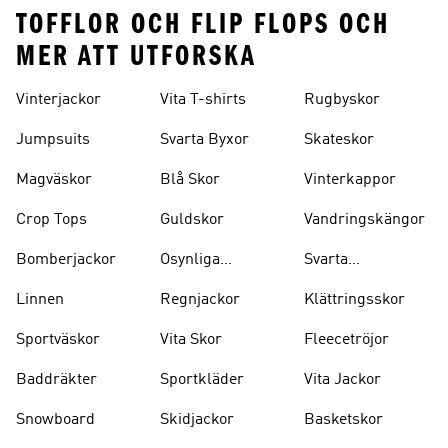
TOFFLOR OCH FLIP FLOPS OCH
MER ATT UTFORSKA
Vinterjackor
Vita T-shirts
Rugbyskor
Jumpsuits
Svarta Byxor
Skateskor
Magväskor
Blå Skor
Vinterkappor
Crop Tops
Guldskor
Vandringskängor
Bomberjackor
Osynliga
Svarta
Strumpor
Ryggsäckar
Linnen
Regnjackor
Klättringsskor
Sportväskor
Vita Skor
Fleecetröjor
Baddräkter
Sportkläder
Vita Jackor
Snowboard
Skidjackor
Basketskor