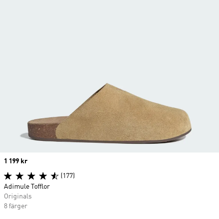
Price
1 199 kr
(177)
Adimule Tofflor
Originals
8 färger