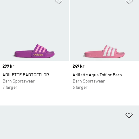
Lägg till på önskelistan
Lä
Price
299 kr
Price
249 kr
ADILETTE BADTOFFLOR
Adilette Aqua Tofflor Barn
Barn Sportswear
Barn Sportswear
7 färger
6 färger
Lä