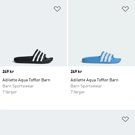
Lägg till på önskelistan
Lä
Price
249 kr
Price
249 kr
Adilette Aqua Tofflor Barn
Adilette Aqua Tofflor Barn
Barn Sportswear
Barn Sportswear
7 färger
7 färger
Lä