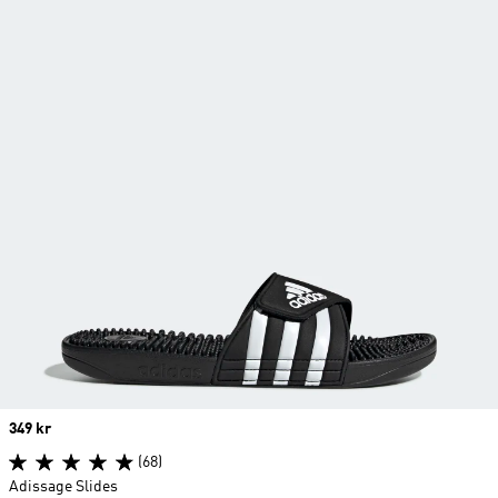
Price
349 kr
(68)
Adissage Slides