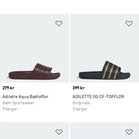
Lägg till på önskelistan
Lä
Price
279 kr
Price
399 kr
Adilette Aqua Badtofflor
ADILETTE OG CF-TOFFLOR
Dam Sportswear
Originals
9 färger
3 färger
Lägg till på önskelistan
Lä