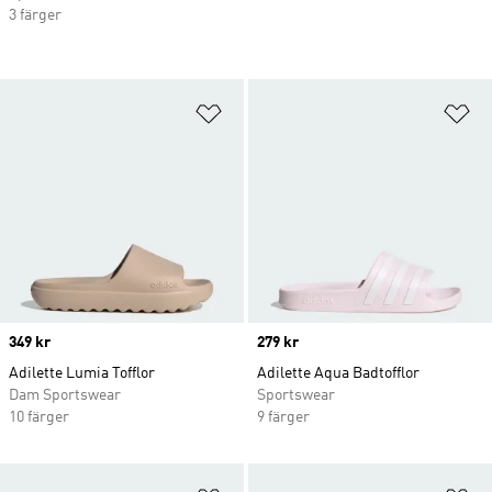
3 färger
Lägg till på önskelistan
Lä
Price
349 kr
Price
279 kr
Adilette Lumia Tofflor
Adilette Aqua Badtofflor
Dam Sportswear
Sportswear
10 färger
9 färger