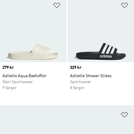
Lägg till på önskelistan
Lä
Price
279 kr
Price
329 kr
Adilette Aqua Badtofflor
Adilette Shower Slides
Dam Sportswear
Sportswear
9 färger
8 färger
Lä