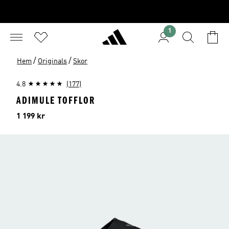
1
/
/
Hem
Originals
Skor
4.8
(177)
ADIMULE TOFFLOR
Pris
1 199 kr