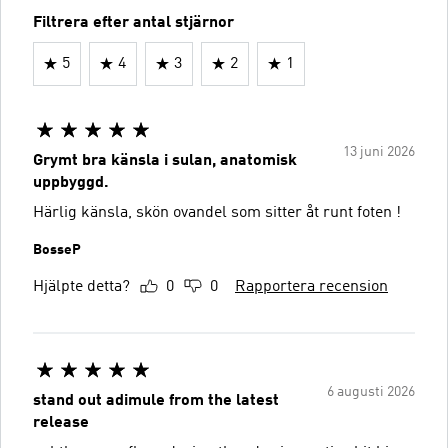
Filtrera efter antal stjärnor
5
4
3
2
1
13 juni 2026
Grymt bra känsla i sulan, anatomisk
uppbyggd.
Härlig känsla, skön ovandel som sitter åt runt foten !
BosseP
Hjälpte detta?
0
0
Rapportera recension
6 augusti 2026
stand out adimule from the latest
release