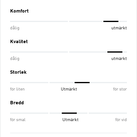
Komfort
dålig
utmärkt
Kvalitet
dålig
utmärkt
Storlek
för liten
Utmärkt
för stor
Bredd
för smal
Utmärkt
för vid