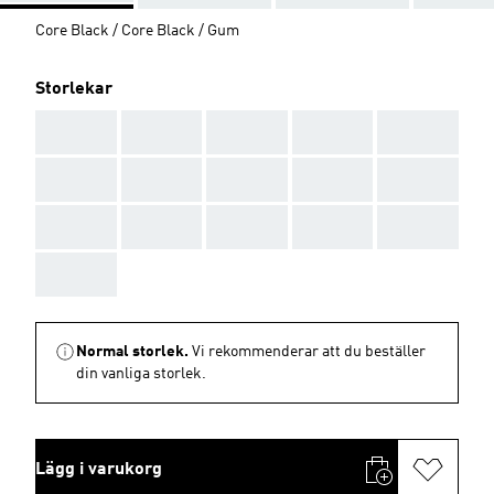
Core Black / Core Black / Gum
Storlekar
AAA
AAA
AAA
AAA
AAA
AAA
AAA
AAA
AAA
AAA
AAA
AAA
AAA
AAA
AAA
AAA
Normal storlek.
Vi rekommenderar att du beställer
din vanliga storlek.
Lägg i varukorg