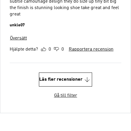
subtle camouflage design they do size up tiny bit big
the finish is stunning looking shoe take great and feel
great
unkle07
Översätt
Hjälpte detta?
0
0
Rapportera recension
Läs fler recensioner
Gå till filter