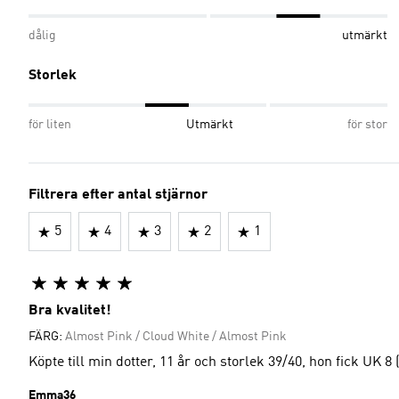
dålig
utmärkt
Storlek
för liten
Utmärkt
för stor
Filtrera efter antal stjärnor
5
4
3
2
1
Bra kvalitet!
FÄRG:
Almost Pink / Cloud White / Almost Pink
Köpte till min dotter, 11 år och storlek 39/40, hon fick UK 8
Emma36