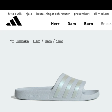
hitta butik
hjälp
beställningar och returer
presentkort
bli medlem
Herr
Dam
Barn
Sneak
/
/
Tillbaka
Hem
Dam
Skor