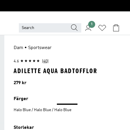
1
Dam • Sportswear
4.6
(40)
ADILETTE AQUA BADTOFFLOR
Pris
279 kr
Färger
Halo Blue / Halo Blue / Halo Blue
Storlekar