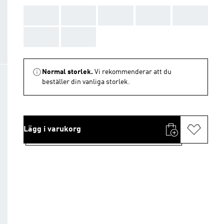
AAA
AAA
AAA
AAA
AAA
AAA
AAA
Normal storlek.
Vi rekommenderar att du
beställer din vanliga storlek.
Lägg i varukorg