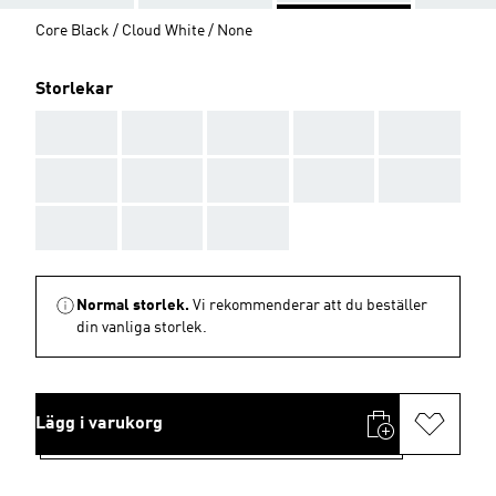
Core Black / Cloud White / None
Storlekar
AAA
AAA
AAA
AAA
AAA
AAA
AAA
AAA
AAA
AAA
AAA
AAA
AAA
Normal storlek.
Vi rekommenderar att du beställer
din vanliga storlek.
Lägg i varukorg