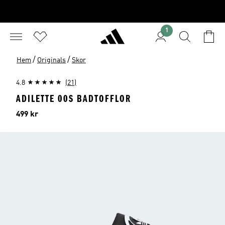
1
/
/
Hem
Originals
Skor
4.8
(21)
ADILETTE 00S BADTOFFLOR
Pris
499 kr