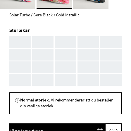
Solar Turbo / Core Black / Gold Metallic
Storlekar
AAA
AAA
AAA
AAA
AAA
AAA
AAA
AAA
AAA
AAA
AAA
AAA
AAA
AAA
AAA
AAA
AAA
AAA
AAA
AAA
Normal storlek.
Vi rekommenderar att du beställer
din vanliga storlek.