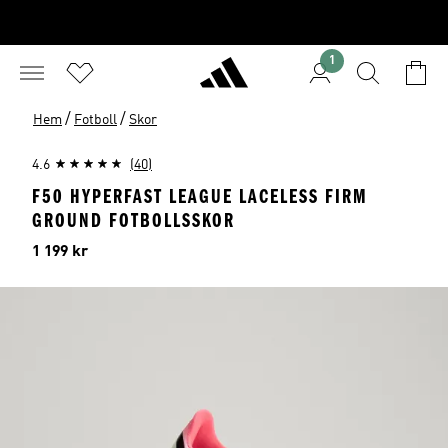
1
/
/
Hem
Fotboll
Skor
4.6
(40)
F50 HYPERFAST LEAGUE LACELESS FIRM
GROUND FOTBOLLSSKOR
Pris
1 199 kr