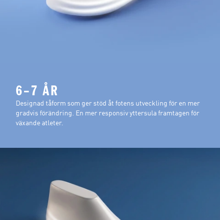
6–7 ÅR
Designad tåform som ger stöd åt fotens utveckling för en mer
gradvis förändring. En mer responsiv yttersula framtagen för
växande atleter.