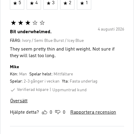
5
4
3
2
1
4 augusti 2026
Bit underwhelmed.
FÄRG:
Ivory / Semi Blue Burst / Icey Blue
They seem pretty thin and light weight. Not sure if
they will last too long.
Mike
Kön:
Man
Spelar helst:
Mittfältare
Spelar:
2-3 gånger i veckan
Yta:
Fasta underlag
Verifierad köpare
Uppmuntrad kund
Översätt
Hjälpte detta?
0
0
Rapportera recension