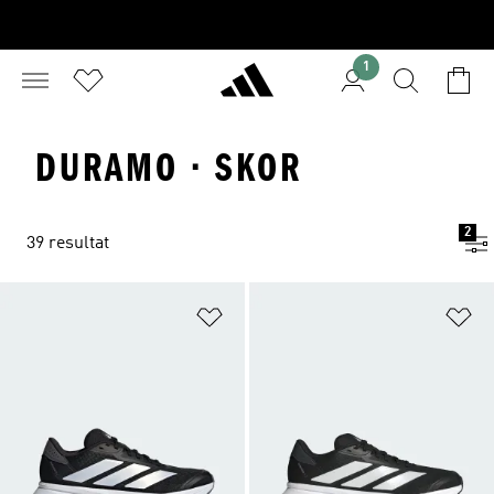
1
DURAMO · SKOR
2
39 resultat
Lägg till på önskelistan
Lä