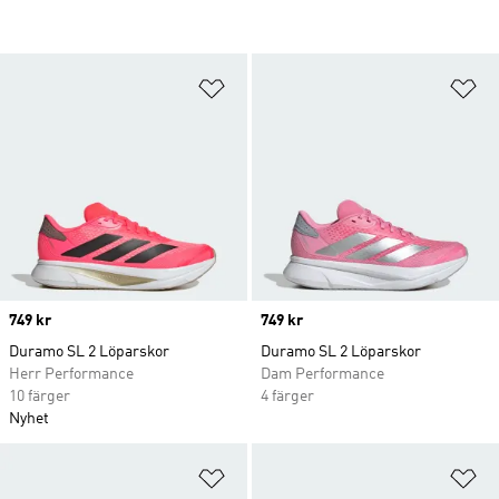
Lägg till på önskelistan
Lä
Price
749 kr
Price
749 kr
Duramo SL 2 Löparskor
Duramo SL 2 Löparskor
Herr Performance
Dam Performance
10 färger
4 färger
Nyhet
Lägg till på önskelistan
Lä