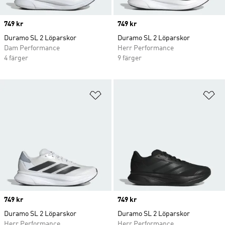
Price
749 kr
Price
749 kr
Duramo SL 2 Löparskor
Duramo SL 2 Löparskor
Dam Performance
Herr Performance
4 färger
9 färger
Lägg till på önskelistan
Lä
Price
749 kr
Price
749 kr
Duramo SL 2 Löparskor
Duramo SL 2 Löparskor
Herr Performance
Herr Performance