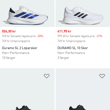
Sale price
524,30 kr
Sale price
411,95 kr
749 kr Senaste lägsta pris
-30%
Discount
599,20 kr Senaste lägsta pris
-31%
Disco
749 kr Ursprungspris
749 kr Ursprungspris
Duramo SL 2 Löparskor
DURAMO SL 10 Skor
Herr Performance
Herr Performance
10 färger
3 färger
Lägg till på önskelistan
Lä