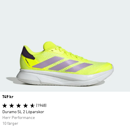
Price
749 kr
(1948)
Duramo SL 2 Löparskor
Herr Performance
10 färger