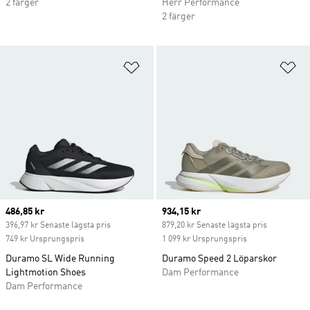
2 färger
Herr Performance
2 färger
Lägg till på önskelistan
Lä
Current price
486,85 kr
Current price
934,15 kr
396,97 kr Senaste lägsta pris
879,20 kr Senaste lägsta pris
749 kr Ursprungspris
1 099 kr Ursprungspris
Duramo SL Wide Running
Duramo Speed 2 Löparskor
Lightmotion Shoes
Dam Performance
Dam Performance