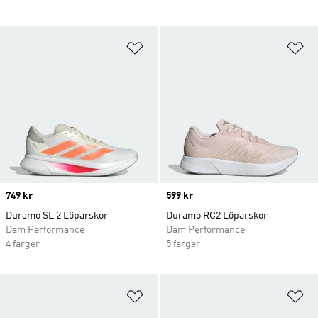
Lägg till på önskelistan
Lä
Price
749 kr
Price
599 kr
Duramo SL 2 Löparskor
Duramo RC2 Löparskor
Dam Performance
Dam Performance
4 färger
5 färger
Lägg till på önskelistan
Lä