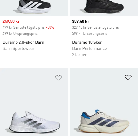
Sale price
249,50 kr
Current price
359,40 kr
499 kr Senaste lägsta pris
-50%
Discount
329,45 kr Senaste lägsta pris
499 kr Ursprungspris
599 kr Ursprungspris
Duramo 2.0-skor Barn
Duramo 10 Skor
Barn Sportswear
Barn Performance
2 färger
Lägg till på önskelistan
Lä