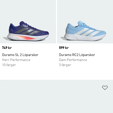
Price
749 kr
Price
599 kr
Duramo SL 2 Löparskor
Duramo RC2 Löparskor
Herr Performance
Dam Performance
10 färger
5 färger
Lä