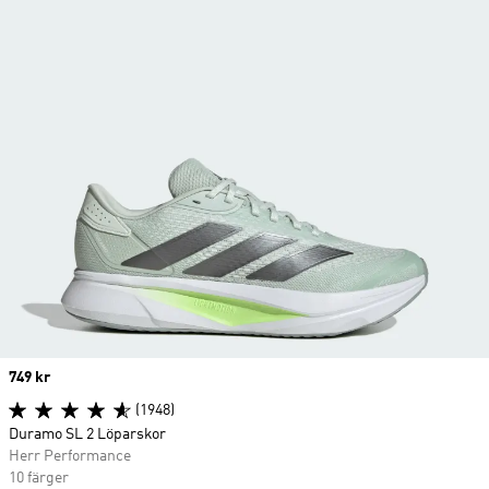
Price
749 kr
(1948)
Duramo SL 2 Löparskor
Herr Performance
10 färger