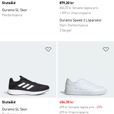
Slutsåld
Current price
879,20 kr
824,25 kr Senaste lägsta pris
Duramo SL Skor
1 099 kr Ursprungspris
Performance
Duramo Speed 2 Löparskor
Herr Performance
5 färger
Lägg till på önskelistan
Lä
Slutsåld
Sale price
454,35 kr
699 kr Senaste lägsta pris
-35%
Discoun
Duramo SL Skor
699 kr Ursprungspris