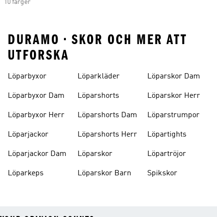
10 färger
DURAMO • SKOR OCH MER ATT
UTFORSKA
Löparbyxor
Löparkläder
Löparskor Dam
Löparbyxor Dam
Löparshorts
Löparskor Herr
Löparbyxor Herr
Löparshorts Dam
Löparstrumpor
Löparjackor
Löparshorts Herr
Löpartights
Löparjackor Dam
Löparskor
Löpartröjor
Löparkeps
Löparskor Barn
Spikskor