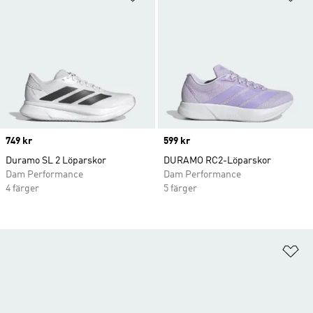
Price
749 kr
Price
599 kr
Duramo SL 2 Löparskor
DURAMO RC2-Löparskor
Dam Performance
Dam Performance
4 färger
5 färger
Lä