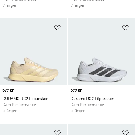
9 färger
9 färger
Lägg till på önskelistan
Lä
Price
599 kr
Price
599 kr
DURAMO RC2 Löparskor
Duramo RC2 Löparskor
Dam Performance
Dam Performance
5 färger
5 färger
Lägg till på önskelistan
Lä