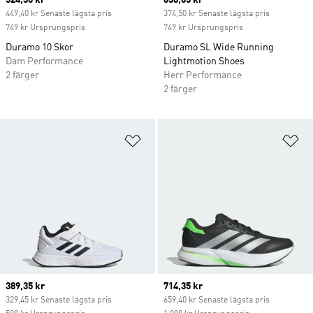
Current price
524,30 kr
Current price
636,65 kr
449,40 kr Senaste lägsta pris
374,50 kr Senaste lägsta pris
749 kr Ursprungspris
749 kr Ursprungspris
Duramo 10 Skor
Duramo SL Wide Running
Dam Performance
Lightmotion Shoes
2 färger
Herr Performance
2 färger
Lägg till på önskelistan
Lä
Current price
389,35 kr
Current price
714,35 kr
329,45 kr Senaste lägsta pris
659,40 kr Senaste lägsta pris