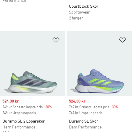
Performance
Courtblock Skor
Sportswear
2 färger
Lägg till på önskelistan
Lä
Sale price
524,30 kr
Sale price
524,30 kr
749 kr Senaste lägsta pris
-30%
Discount
749 kr Senaste lägsta pris
-30%
Discoun
749 kr Ursprungspris
749 kr Ursprungspris
Duramo SL 2 Löparskor
Duramo SL Skor
Herr Performance
Dam Performance