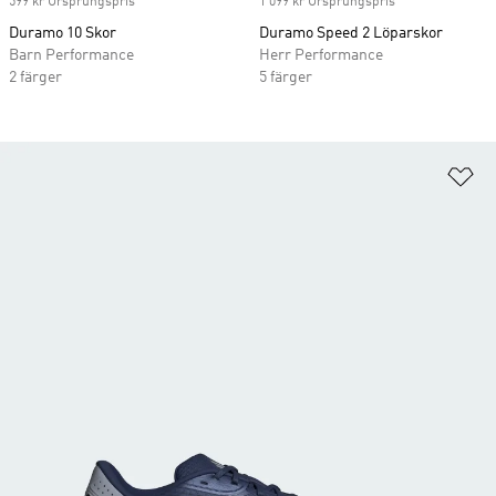
599 kr Ursprungspris
1 099 kr Ursprungspris
Duramo 10 Skor
Duramo Speed 2 Löparskor
Barn Performance
Herr Performance
2 färger
5 färger
Lä