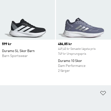
Price
599 kr
Current price
486,85 kr
449,40 kr Senaste lägsta pris
Duramo SL Skor Barn
749 kr Ursprungspris
Barn Sportswear
Duramo 10 Skor
Dam Performance
2 färger
Lä