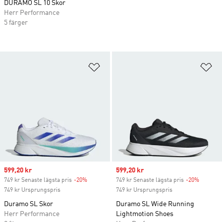
DURAMO SL 10 Skor
Herr Performance
5 färger
Lägg till på önskelistan
Lä
Sale price
599,20 kr
Sale price
599,20 kr
749 kr Senaste lägsta pris
-20%
Discount
749 kr Senaste lägsta pris
-20%
Discoun
749 kr Ursprungspris
749 kr Ursprungspris
Duramo SL Skor
Duramo SL Wide Running
Herr Performance
Lightmotion Shoes