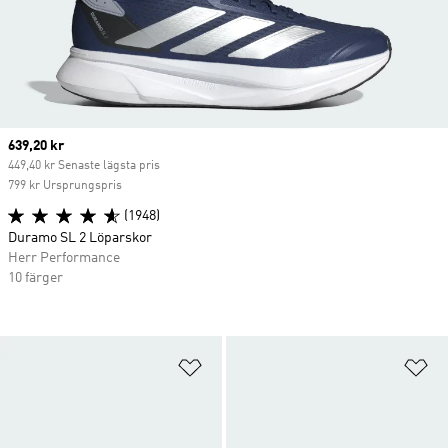
Current price
639,20 kr
449,40 kr Senaste lägsta pris
799 kr Ursprungspris
(1948)
Duramo SL 2 Löparskor
Herr Performance
10 färger
Lägg till på önskelistan
Lä