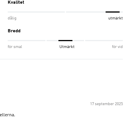
Kvalitet
dålig
utmärkt
Bredd
för smal
Utmärkt
för vid
17 september 2025
ellerna.