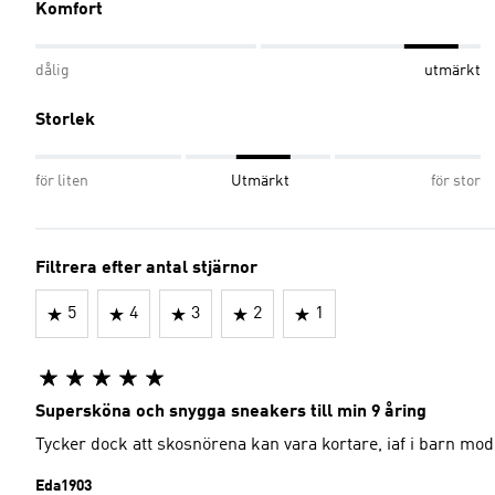
Komfort
dålig
utmärkt
Storlek
för liten
Utmärkt
för stor
Filtrera efter antal stjärnor
5
4
3
2
1
Supersköna och snygga sneakers till min 9 åring
Tycker dock att skosnörena kan vara kortare, iaf i barn mod
Eda1903