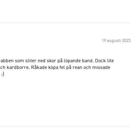
19 augusti 2025
grabben som sliter ned skor på löpande band. Dock lite
ch kardborre. Råkade köpa fel på rean och missade
 ;)