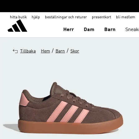
hitta butik
hjälp
beställningar och returer
presentkort
bli medlem
Herr
Dam
Barn
Sneak
/
/
Tillbaka
Hem
Barn
Skor