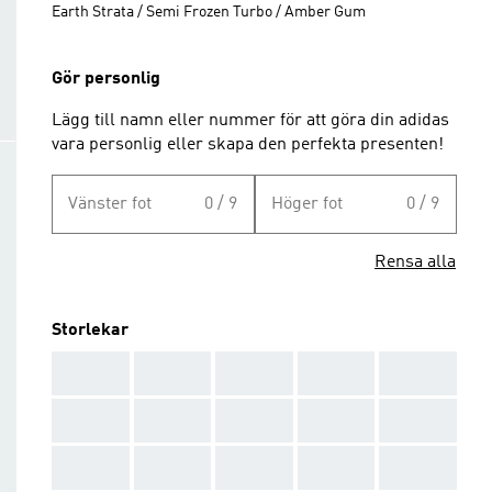
Earth Strata / Semi Frozen Turbo / Amber Gum
Gör personlig
Lägg till namn eller nummer för att göra din adidas
vara personlig eller skapa den perfekta presenten!
Vänster fot
0 / 9
Höger fot
0 / 9
Rensa alla
Storlekar
AAA
AAA
AAA
AAA
AAA
AAA
AAA
AAA
AAA
AAA
AAA
AAA
AAA
AAA
AAA