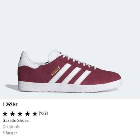
Price
1 349 kr
(739)
Gazelle Shoes
Originals
8 färger