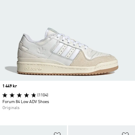
Price
1 449 kr
(1104)
Forum 84 Low ADV Shoes
Originals
Lägg till på önskelistan
Lä