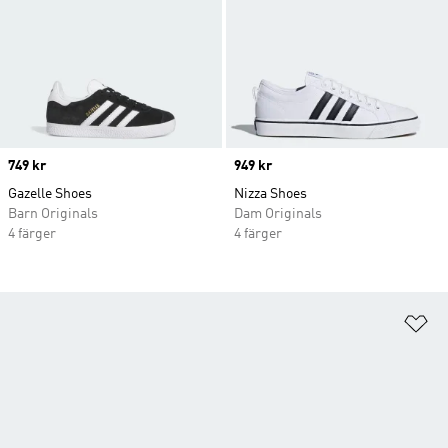
Price
749 kr
Price
949 kr
Gazelle Shoes
Nizza Shoes
Barn Originals
Dam Originals
4 färger
4 färger
Lä