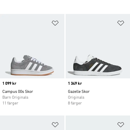
Lägg till på önskelistan
Lä
Price
1 099 kr
Price
1 349 kr
Campus 00s Skor
Gazelle Skor
Barn Originals
Originals
11 färger
8 färger
Lägg till på önskelistan
Lä