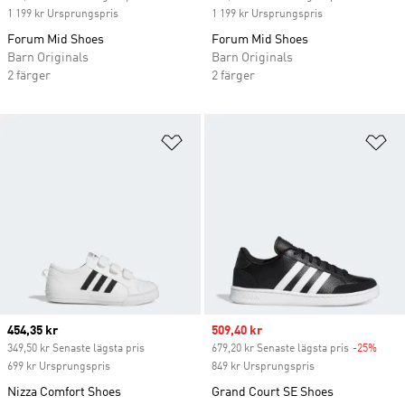
1 199 kr Ursprungspris
1 199 kr Ursprungspris
Forum Mid Shoes
Forum Mid Shoes
Barn Originals
Barn Originals
2 färger
2 färger
Lägg till på önskelistan
Lä
Current price
454,35 kr
Sale price
509,40 kr
349,50 kr Senaste lägsta pris
679,20 kr Senaste lägsta pris
-25%
Disco
699 kr Ursprungspris
849 kr Ursprungspris
Nizza Comfort Shoes
Grand Court SE Shoes