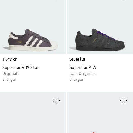
Price
1 349 kr
Slutsåld
Superstar ADV Skor
Superstar ADV
Originals
Dam Originals
2 färger
3 färger
Lägg till på önskelistan
Lä