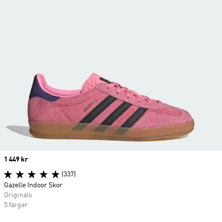
Price
1 449 kr
(337)
Gazelle Indoor Skor
Originals
5 färger