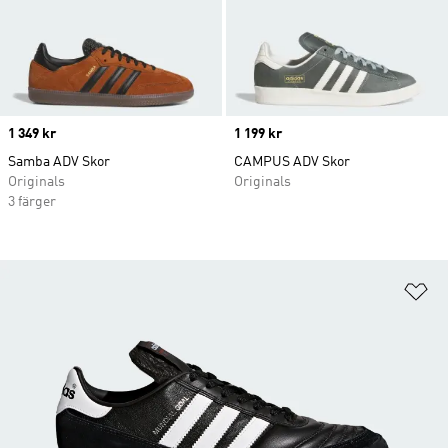
Price
1 349 kr
Price
1 199 kr
Samba ADV Skor
CAMPUS ADV Skor
Originals
Originals
3 färger
Lä