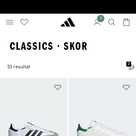
1
CLASSICS · SKOR
2
53 resultat
Lägg till på önskelistan
Lä