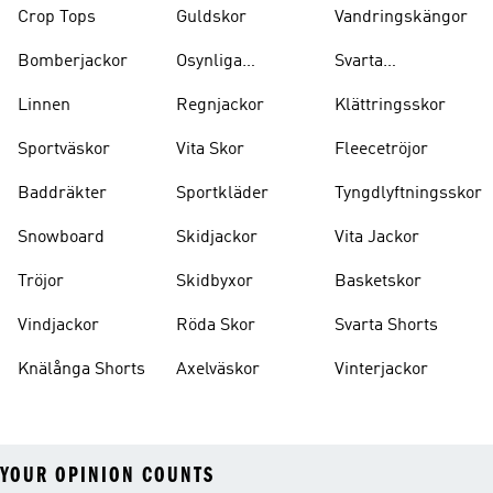
Crop Tops
Guldskor
Vandringskängor
Bomberjackor
Osynliga
Svarta
Strumpor
Ryggsäckar
Linnen
Regnjackor
Klättringsskor
Sportväskor
Vita Skor
Fleecetröjor
Baddräkter
Sportkläder
Tyngdlyftningsskor
Snowboard
Skidjackor
Vita Jackor
Tröjor
Skidbyxor
Basketskor
Vindjackor
Röda Skor
Svarta Shorts
Knälånga Shorts
Axelväskor
Vinterjackor
YOUR OPINION COUNTS