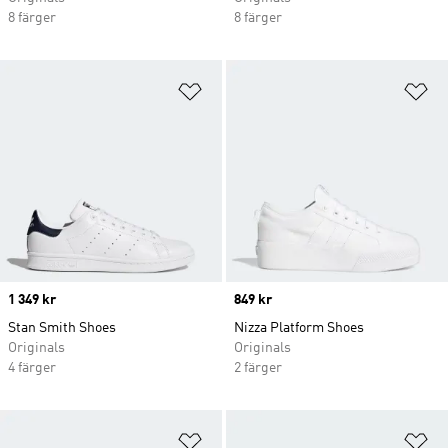
8 färger
8 färger
Lägg till på önskelistan
Lä
Price
1 349 kr
Price
849 kr
Stan Smith Shoes
Nizza Platform Shoes
Originals
Originals
4 färger
2 färger
Lägg till på önskelistan
Lä