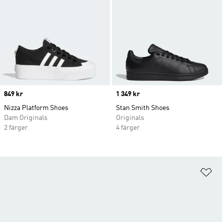
Price
849 kr
Price
1 349 kr
Nizza Platform Shoes
Stan Smith Shoes
Dam Originals
Originals
2 färger
4 färger
Lä