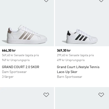
Current price
664,30 kr
Current price
349,30 kr
569,40 kr Senaste lägsta pris
299,40 kr Senaste lägsta pris
949 kr Ursprungspris
499 kr Ursprungspris
GRAND COURT 2.0 SKOR
Grand Court Lifestyle Tennis
Dam Sportswear
Lace-Up Skor
3 färger
Barn Sportswear
Lägg till på önskelistan
Lä