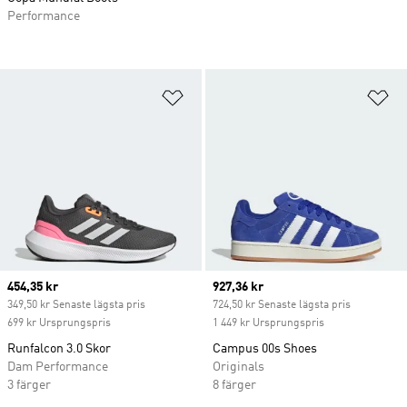
Performance
Lägg till på önskelistan
Lä
Current price
454,35 kr
Current price
927,36 kr
349,50 kr Senaste lägsta pris
724,50 kr Senaste lägsta pris
699 kr Ursprungspris
1 449 kr Ursprungspris
Runfalcon 3.0 Skor
Campus 00s Shoes
Dam Performance
Originals
3 färger
8 färger