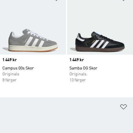
Price
1 449 kr
Price
1 449 kr
Campus 00s Skor
Samba OG Skor
Originals
Originals
8 färger
13 färger
Lä