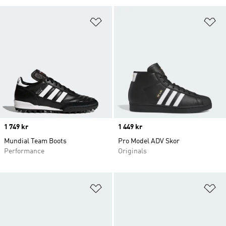
Lägg till på önskelistan
Lä
Price
1 749 kr
Price
1 449 kr
Mundial Team Boots
Pro Model ADV Skor
Performance
Originals
Lägg till på önskelistan
Lä