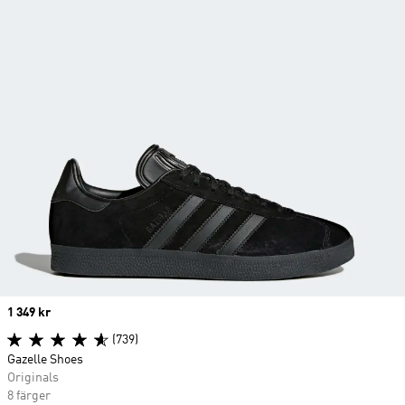
Price
1 349 kr
(739)
Gazelle Shoes
Originals
8 färger