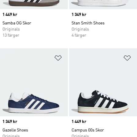
Price
1 449 kr
Price
1 349 kr
Samba OG Skor
Stan Smith Shoes
Originals
Originals
13 färger
4 färger
Lägg till på önskelistan
Lä
Price
1 349 kr
Price
1 449 kr
Gazelle Shoes
Campus 00s Skor
Originals
Originals