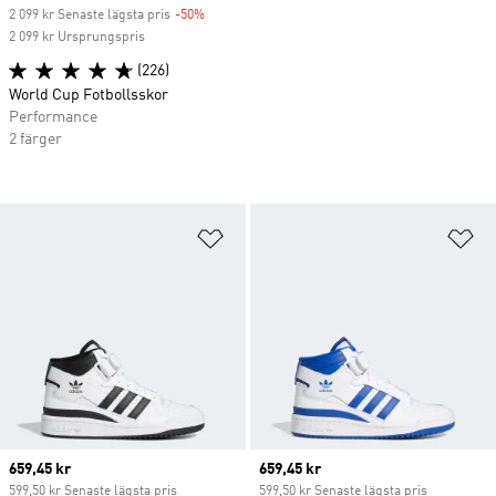
2 099 kr Senaste lägsta pris
-50%
Discount
2 099 kr Ursprungspris
(226)
World Cup Fotbollsskor
Performance
2 färger
Lägg till på önskelistan
Lä
Current price
659,45 kr
Current price
659,45 kr
599,50 kr Senaste lägsta pris
599,50 kr Senaste lägsta pris