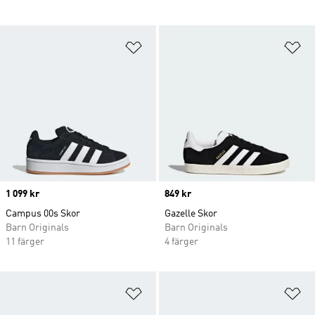
Lägg till på önskelistan
Lä
Price
1 099 kr
Price
849 kr
Campus 00s Skor
Gazelle Skor
Barn Originals
Barn Originals
11 färger
4 färger
Lägg till på önskelistan
Lä