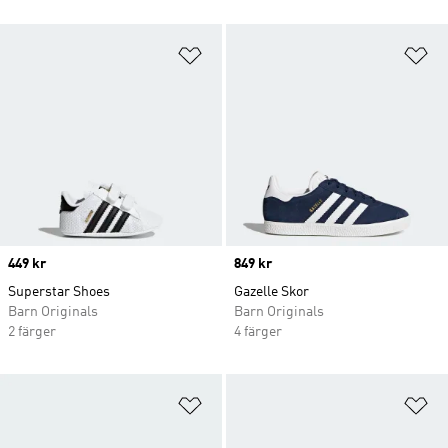
Lägg till på önskelistan
Lä
Price
449 kr
Price
849 kr
Superstar Shoes
Gazelle Skor
Barn Originals
Barn Originals
2 färger
4 färger
Lägg till på önskelistan
Lä