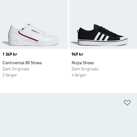
Price
1 349 kr
Price
949 kr
Continental 80 Shoes
Nizza Shoes
Dam Originals
Dam Originals
2 färger
4 färger
Lä