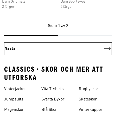
Barn Originals
Dam Sportswear
2 färger
2 färger
Sida: 1 av 2
Nästa
CLASSICS • SKOR OCH MER ATT
UTFORSKA
Vinterjackor
Vita T-shirts
Rugbyskor
Jumpsuits
Svarta Byxor
Skateskor
Magväskor
Blå Skor
Vinterkappor