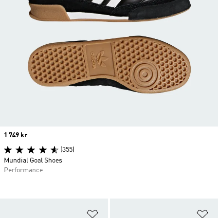
Price
1 749 kr
(355)
Mundial Goal Shoes
Performance
Lägg till på önskelistan
Lä