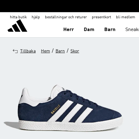
hitta butik
hjälp
beställningar och returer
presentkort
bli medlem
Herr
Dam
Barn
Sneak
/
/
Tillbaka
Hem
Barn
Skor