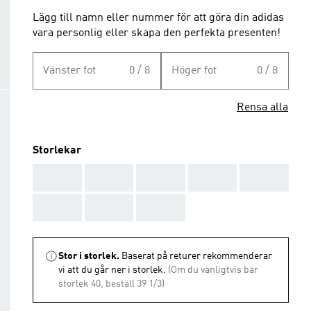
Lägg till namn eller nummer för att göra din adidas
vara personlig eller skapa den perfekta presenten!
Vänster fot
0 / 8
Höger fot
0 / 8
Rensa alla
Storlekar
AAA
AAA
AAA
AAA
AAA
AAA
AAA
AAA
Stor i storlek.
Baserat på returer rekommenderar
vi att du går ner i storlek.
(Om du vanligtvis bär
storlek 40, beställ 39 1/3)