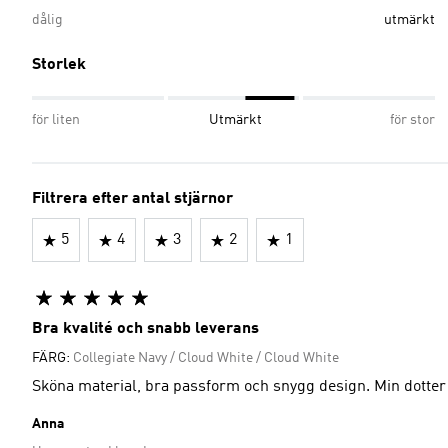
dålig
utmärkt
Storlek
för liten
Utmärkt
för stor
Filtrera efter antal stjärnor
5
4
3
2
1
Bra kvalité och snabb leverans
FÄRG:
Collegiate Navy / Cloud White / Cloud White
Sköna material, bra passform och snygg design. Min dotter 
Anna