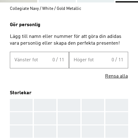
Collegiate Navy / White / Gold Metallic
Gör personlig
Lägg till namn eller nummer för att göra din adidas
vara personlig eller skapa den perfekta presenten!
Vänster fot
0 / 11
Höger fot
0 / 11
Rensa alla
Storlekar
AAA
AAA
AAA
AAA
AAA
AAA
AAA
AAA
AAA
AAA
AAA
AAA
AAA
AAA
AAA