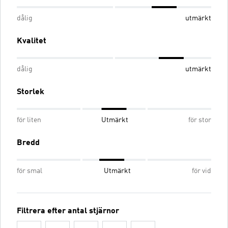
dålig
utmärkt
Kvalitet
dålig
utmärkt
Storlek
för liten
Utmärkt
för stor
Bredd
för smal
Utmärkt
för vid
Filtrera efter antal stjärnor