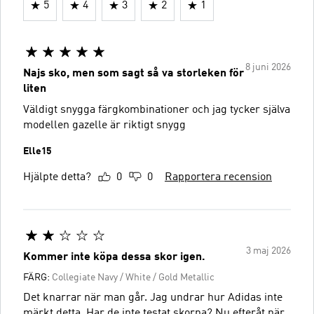
5
4
3
2
1
8 juni 2026
Najs sko, men som sagt så va storleken för
liten
Väldigt snygga färgkombinationer och jag tycker själva
modellen gazelle är riktigt snygg
Elle15
Hjälpte detta?
0
0
Rapportera recension
3 maj 2026
Kommer inte köpa dessa skor igen.
FÄRG:
Collegiate Navy / White / Gold Metallic
Det knarrar när man går. Jag undrar hur Adidas inte
märkt detta. Har de inte testat skorna? Nu efteråt när