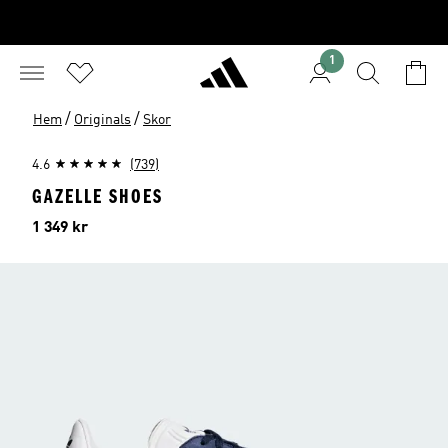
1
/
/
Hem
Originals
Skor
4.6
(739)
GAZELLE SHOES
Pris
1 349 kr