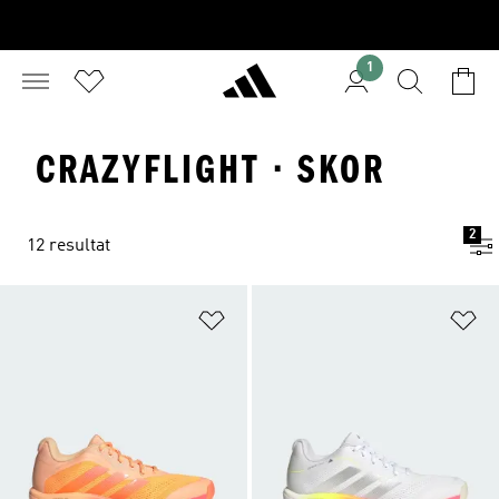
1
CRAZYFLIGHT · SKOR
2
12 resultat
Lägg till på önskelistan
Lä