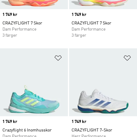
Price
1 749 kr
Price
1 749 kr
CRAZYFLIGHT 7 Skor
CRAZYFLIGHT 7 Skor
Dam Performance
Dam Performance
3 färger
3 färger
Lägg till på önskelistan
Lä
Price
1 749 kr
Price
1 749 kr
Crazyflight 6 Inomhusskor
CRAZYFLIGHT 7-Skor
Dam Performance
Herr Performance