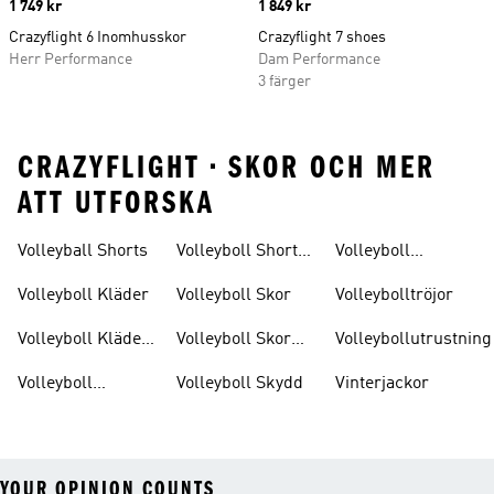
Price
1 749 kr
Price
1 849 kr
Crazyflight 6 Inomhusskor
Crazyflight 7 shoes
Herr Performance
Dam Performance
3 färger
CRAZYFLIGHT • SKOR OCH MER
ATT UTFORSKA
Volleyball Shorts
Volleyboll Shorts
Volleyboll
Dam
Strumpor
Volleyboll Kläder
Volleyboll Skor
Volleybolltröjor
Volleyboll Kläder
Volleyboll Skor
Volleybollutrustning
Dam
Dam
Volleyboll
Volleyboll Skydd
Vinterjackor
Knäskydd
YOUR OPINION COUNTS