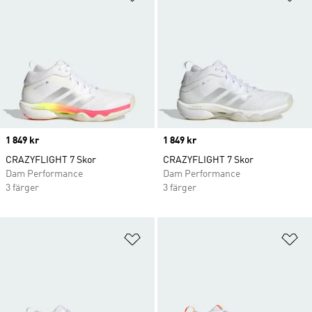
Price
1 849 kr
Price
1 849 kr
CRAZYFLIGHT 7 Skor
CRAZYFLIGHT 7 Skor
Dam Performance
Dam Performance
3 färger
3 färger
Lägg till på önskelistan
Lä