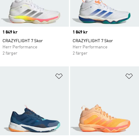
Price
1 849 kr
Price
1 849 kr
CRAZYFLIGHT 7 Skor
CRAZYFLIGHT 7 Skor
Herr Performance
Herr Performance
2 färger
2 färger
Lägg till på önskelistan
Lä