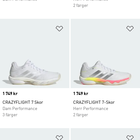
2 färger
Lägg till på önskelistan
Lä
Price
1 749 kr
Price
1 749 kr
CRAZYFLIGHT 7 Skor
CRAZYFLIGHT 7-Skor
Dam Performance
Herr Performance
3 färger
2 färger
Lägg till på önskelistan
Lä