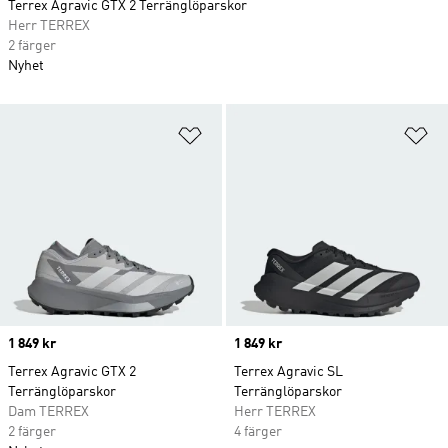
Terrex Agravic GTX 2 Terränglöparskor
Herr TERREX
2 färger
Nyhet
Lägg till på önskelistan
Lä
Price
1 849 kr
Price
1 849 kr
Terrex Agravic GTX 2
Terrex Agravic SL
Terränglöparskor
Terränglöparskor
Dam TERREX
Herr TERREX
2 färger
4 färger