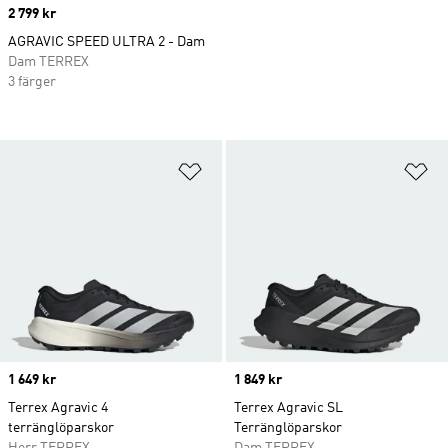
Price
2 799 kr
AGRAVIC SPEED ULTRA 2 - Dam
Dam TERREX
3 färger
Lägg till på önskelistan
Lä
Price
1 649 kr
Price
1 849 kr
Terrex Agravic 4
Terrex Agravic SL
terränglöparskor
Terränglöparskor