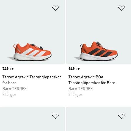
Lägg till på önskelistan
Lä
Price
749 kr
Price
949 kr
Terrex Agravic Terränglöparskor
Terrex Agravic BOA
för barn
Terränglöparskor för Barn
Barn TERREX
Barn TERREX
2 färger
3 färger
Lägg till på önskelistan
Lä