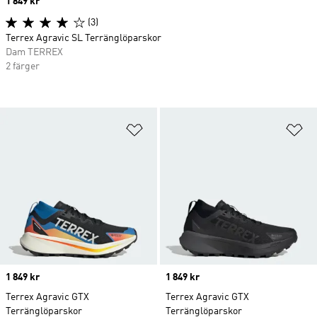
Price
1 849 kr
(3)
Terrex Agravic SL Terränglöparskor
Dam TERREX
2 färger
Lägg till på önskelistan
Lä
Price
1 849 kr
Price
1 849 kr
Terrex Agravic GTX
Terrex Agravic GTX
Terränglöparskor
Terränglöparskor