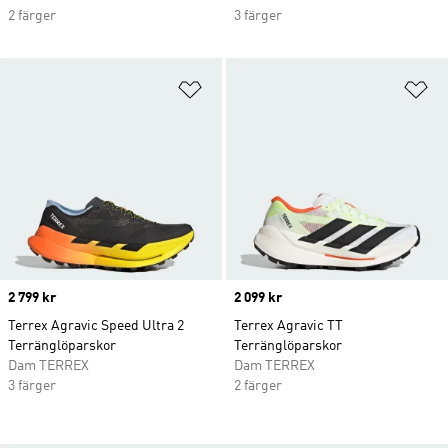
2 färger
3 färger
Lägg till på önskelistan
Lä
Price
2 799 kr
Price
2 099 kr
Terrex Agravic Speed Ultra 2
Terrex Agravic TT
Terränglöparskor
Terränglöparskor
Dam TERREX
Dam TERREX
3 färger
2 färger