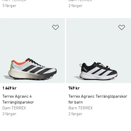
Herr TERREX
Dam TERREX
5 färger
2 färger
Lägg till på önskelistan
Lä
Price
1 649 kr
Price
749 kr
Terrex Agravic 4
Terrex Agravic Terränglöparskor
Terränglöparskor
för barn
Dam TERREX
Barn TERREX
3 färger
2 färger