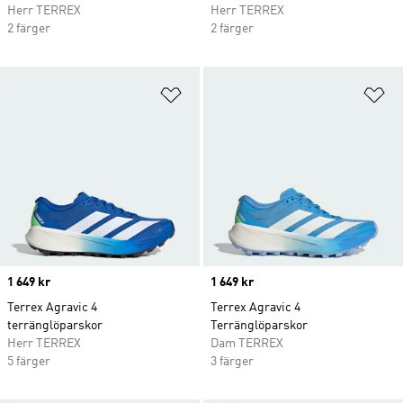
Herr TERREX
Herr TERREX
2 färger
2 färger
Lägg till på önskelistan
Lä
Price
1 649 kr
Price
1 649 kr
Terrex Agravic 4
Terrex Agravic 4
terränglöparskor
Terränglöparskor
Herr TERREX
Dam TERREX
5 färger
3 färger