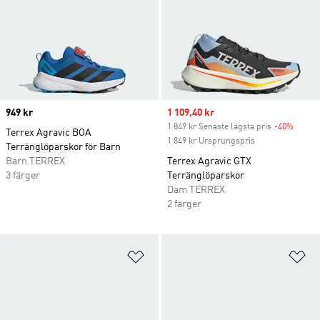
Price
949 kr
Sale price
1 109,40 kr
1 849 kr Senaste lägsta pris
-40%
Discou
Terrex Agravic BOA
1 849 kr Ursprungspris
Terränglöparskor för Barn
Barn TERREX
Terrex Agravic GTX
3 färger
Terränglöparskor
Dam TERREX
2 färger
Lägg till på önskelistan
Lä