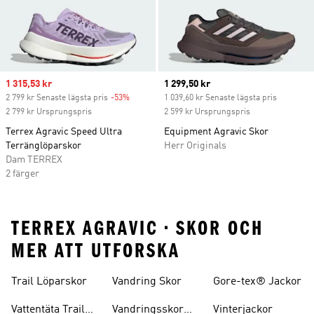
Sale price
1 315,53 kr
Current price
1 299,50 kr
2 799 kr Senaste lägsta pris
-53%
Discount
1 039,60 kr Senaste lägsta pris
2 799 kr Ursprungspris
2 599 kr Ursprungspris
Terrex Agravic Speed Ultra
Equipment Agravic Skor
Terränglöparskor
Herr Originals
Dam TERREX
2 färger
TERREX AGRAVIC • SKOR OCH
MER ATT UTFORSKA
Trail Löparskor
Vandring Skor
Gore-tex® Jackor
Vattentäta Trail
Vandringsskor
Vinterjackor