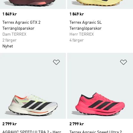
Price
1 849 kr
Price
1 849 kr
Terrex Agravic GTX 2
Terrex Agravic SL
Terränglöparskor
Terränglöparskor
Dam TERREX
Herr TERREX
2 färger
4 färger
Nyhet
Lägg till på önskelistan
Lä
Price
2 799 kr
Price
2 799 kr
AGRAVIC SPEED ULTRA 2 - Herr
Terrex Agravic Speed Ultra 2