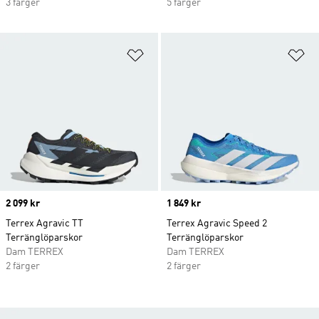
3 färger
5 färger
Lägg till på önskelistan
Lä
Price
2 099 kr
Price
1 849 kr
Terrex Agravic TT
Terrex Agravic Speed 2
Terränglöparskor
Terränglöparskor
Dam TERREX
Dam TERREX
2 färger
2 färger