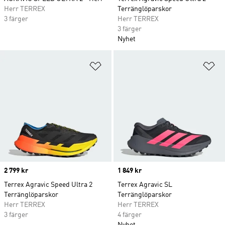
Herr TERREX
Terränglöparskor
3 färger
Herr TERREX
3 färger
Nyhet
Lägg till på önskelistan
Lä
Price
2 799 kr
Price
1 849 kr
Terrex Agravic Speed Ultra 2
Terrex Agravic SL
Terränglöparskor
Terränglöparskor
Herr TERREX
Herr TERREX
3 färger
4 färger