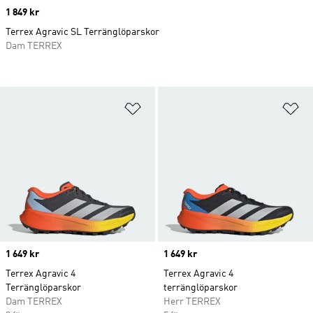
Price
1 849 kr
Terrex Agravic SL Terränglöparskor
Dam TERREX
Lägg till på önskelistan
Lä
Price
1 649 kr
Price
1 649 kr
Terrex Agravic 4
Terrex Agravic 4
Terränglöparskor
terränglöparskor
Dam TERREX
Herr TERREX