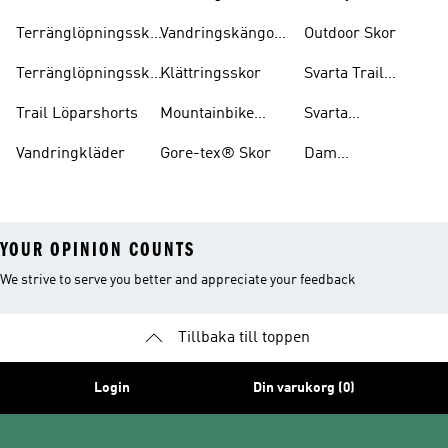
Löparskor
Herr
Terränglöpningsskor
Vandringskängor
Outdoor Skor
För Herrar
Dam
Terränglöpningsskor
Klättringsskor
Svarta Trail
För Damer
Löparskor
Trail Löparshorts
Mountainbike
Svarta
Skor
Vandringskängor
Vandringkläder
Gore-tex® Skor
Dam
Mountainbike
Skor
YOUR OPINION COUNTS
We strive to serve you better and appreciate your feedback
Tillbaka till toppen
Login
Din varukorg (0)