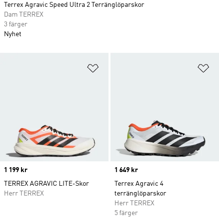
Terrex Agravic Speed Ultra 2 Terränglöparskor
Dam TERREX
3 färger
Nyhet
Lägg till på önskelistan
Lä
Price
1 199 kr
Price
1 649 kr
TERREX AGRAVIC LITE-Skor
Terrex Agravic 4
Herr TERREX
terränglöparskor
Herr TERREX
5 färger