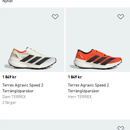
Nyhet
Lägg till på önskelistan
Lä
Price
1 849 kr
Price
1 849 kr
Terrex Agravic Speed 2
Terrex Agravic Speed 2
Terränglöparskor
Terränglöparskor
Dam TERREX
Herr TERREX
2 färger
Lä