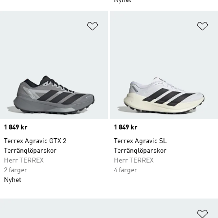
Nyhet
Lägg till på önskelistan
Lä
Price
1 849 kr
Price
1 849 kr
Terrex Agravic GTX 2
Terrex Agravic SL
Terränglöparskor
Terränglöparskor
Herr TERREX
Herr TERREX
2 färger
4 färger
Nyhet
Lä