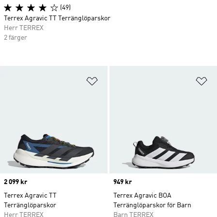
(49)
Terrex Agravic TT Terränglöparskor
Herr TERREX
2 färger
Lägg till på önskelistan
Lä
Price
2 099 kr
Price
949 kr
Terrex Agravic TT
Terrex Agravic BOA
Terränglöparskor
Terränglöparskor för Barn
Herr TERREX
Barn TERREX