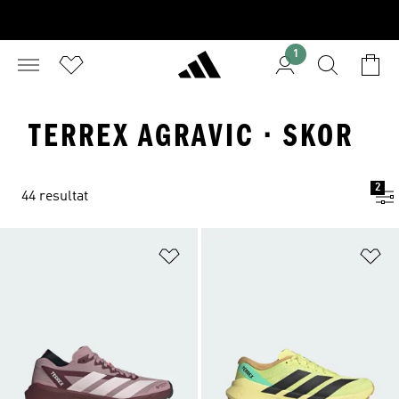
1
TERREX AGRAVIC · SKOR
2
44 resultat
Lägg till på önskelistan
Lä