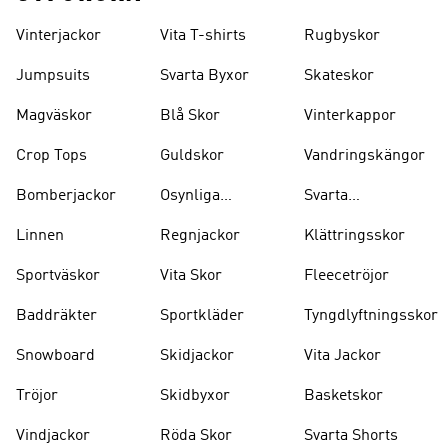
Vinterjackor
Vita T-shirts
Rugbyskor
Jumpsuits
Svarta Byxor
Skateskor
Magväskor
Blå Skor
Vinterkappor
Crop Tops
Guldskor
Vandringskängor
Bomberjackor
Osynliga
Svarta
Strumpor
Ryggsäckar
Linnen
Regnjackor
Klättringsskor
Sportväskor
Vita Skor
Fleecetröjor
Baddräkter
Sportkläder
Tyngdlyftningsskor
Snowboard
Skidjackor
Vita Jackor
Tröjor
Skidbyxor
Basketskor
Vindjackor
Röda Skor
Svarta Shorts