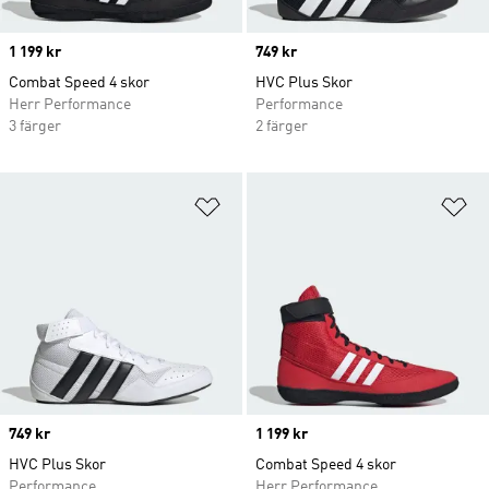
Price
1 199 kr
Price
749 kr
Combat Speed ​​4 skor
HVC Plus Skor
Herr Performance
Performance
3 färger
2 färger
Lägg till på önskelistan
Lä
Price
749 kr
Price
1 199 kr
HVC Plus Skor
Combat Speed ​​4 skor
Performance
Herr Performance