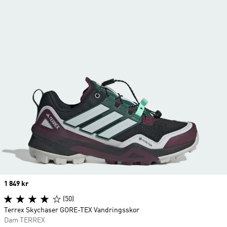
Price
1 849 kr
(50)
Terrex Skychaser GORE-TEX Vandringsskor
Dam TERREX