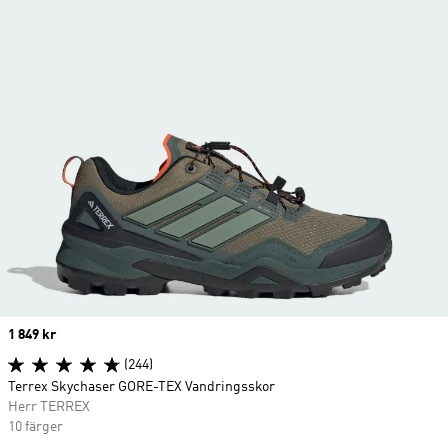
Price
1 849 kr
(244)
Terrex Skychaser GORE-TEX Vandringsskor
Herr TERREX
10 färger