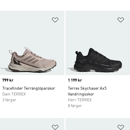
Lägg till på önskelistan
Lä
Price
799 kr
Price
1 199 kr
Tracefinder Terränglöparskor
Terrex Skychaser Ax5
Dam TERREX
Vandringsskor
3 färger
Herr TERREX
8 färger
Lägg till på önskelistan
Lä