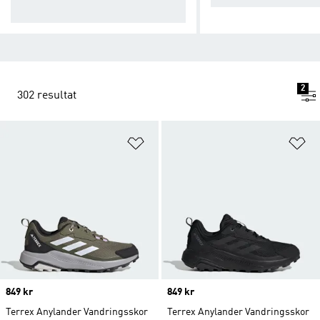
anden.
2
302 resultat
Lägg till på önskelistan
Lä
Price
849 kr
Price
849 kr
Terrex Anylander Vandringsskor
Terrex Anylander Vandringsskor