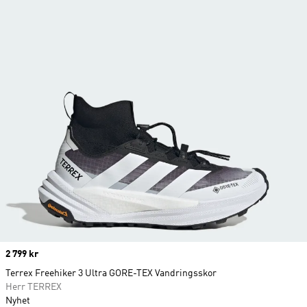
Price
2 799 kr
Terrex Freehiker 3 Ultra GORE-TEX Vandringsskor
Herr TERREX
Nyhet