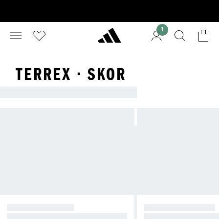
1
TERREX · SKOR
ADIDAS TERREX SKOR
VANDRINGSSKOR
TRAILLÖPARSKOR
Stabilitet och komfort i alla förhåll
Snabbhet och grepp i 