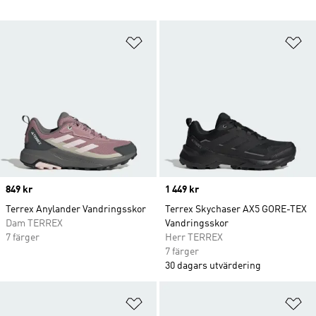
Lägg till på önskelistan
Lä
Price
849 kr
Price
1 449 kr
Terrex Anylander Vandringsskor
Terrex Skychaser AX5 GORE-TEX
Dam TERREX
Vandringsskor
7 färger
Herr TERREX
7 färger
30 dagars utvärdering
Lägg till på önskelistan
Lä