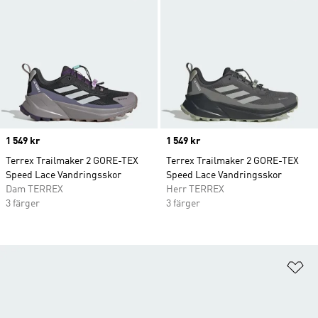
Price
1 549 kr
Price
1 549 kr
Terrex Trailmaker 2 GORE-TEX
Terrex Trailmaker 2 GORE-TEX
Speed Lace Vandringsskor
Speed Lace Vandringsskor
Dam TERREX
Herr TERREX
3 färger
3 färger
Lä