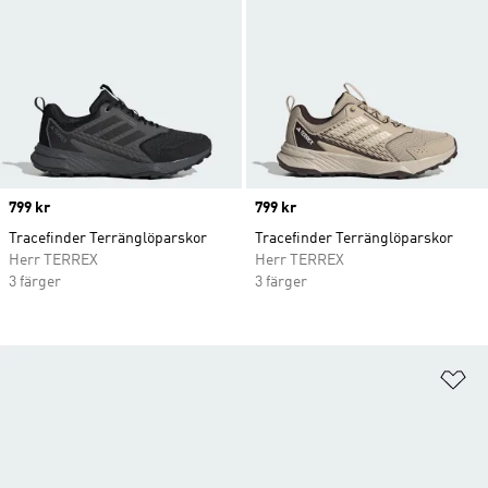
Price
799 kr
Price
799 kr
Tracefinder Terränglöparskor
Tracefinder Terränglöparskor
Herr TERREX
Herr TERREX
3 färger
3 färger
Lä