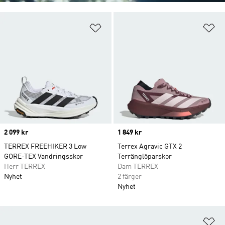
Lägg till på önskelistan
Lä
Price
2 099 kr
Price
1 849 kr
TERREX FREEHIKER 3 Low
Terrex Agravic GTX 2
GORE-TEX Vandringsskor
Terränglöparskor
Herr TERREX
Dam TERREX
Nyhet
2 färger
Nyhet
Lä