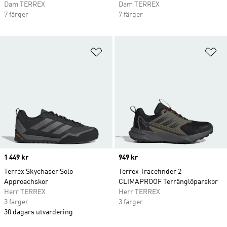
Dam TERREX
Dam TERREX
7 färger
7 färger
Lägg till på önskelistan
Lä
Price
1 449 kr
Price
949 kr
Terrex Skychaser Solo
Terrex Tracefinder 2
Approachskor
CLIMAPROOF Terränglöparskor
Herr TERREX
Herr TERREX
3 färger
3 färger
30 dagars utvärdering