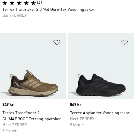
(41)
Terrex Trailmaker 2.0 Mid Gore-Tex Vandringsskor
Dam TERREX
Lägg till på önskelistan
Lä
Price
949 kr
Price
849 kr
Terrex Tracefinder 2
Terrex Anylander Vandringsskor
CLIMAPROOF Terränglöparskor
Herr TERREX
Herr TERREX
9 färger
3 färger