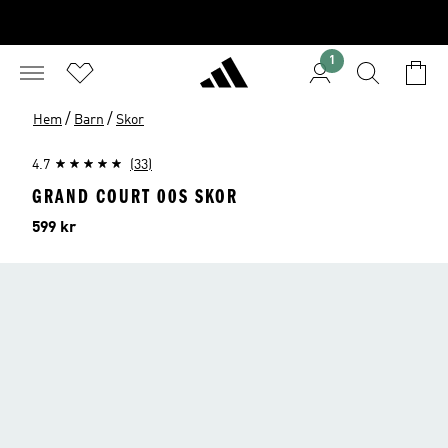
1
/
/
Hem
Barn
Skor
4.7
(33)
GRAND COURT 00S SKOR
Pris
599 kr