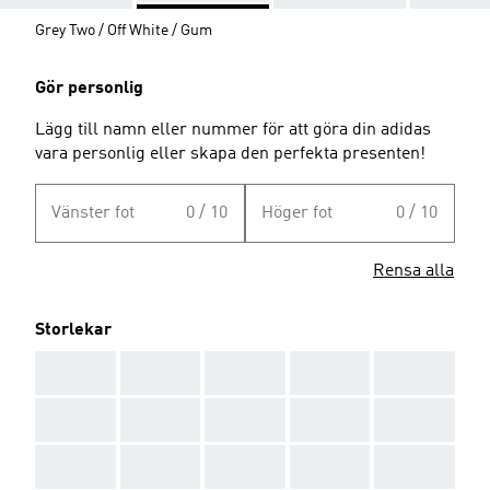
Grey Two / Off White / Gum
Gör personlig
Lägg till namn eller nummer för att göra din adidas
vara personlig eller skapa den perfekta presenten!
Vänster fot
0 / 10
Höger fot
0 / 10
Rensa alla
Storlekar
AAA
AAA
AAA
AAA
AAA
AAA
AAA
AAA
AAA
AAA
AAA
AAA
AAA
AAA
AAA