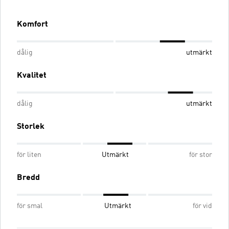
Komfort
dålig
utmärkt
Kvalitet
dålig
utmärkt
Storlek
för liten
Utmärkt
för stor
Bredd
för smal
Utmärkt
för vid