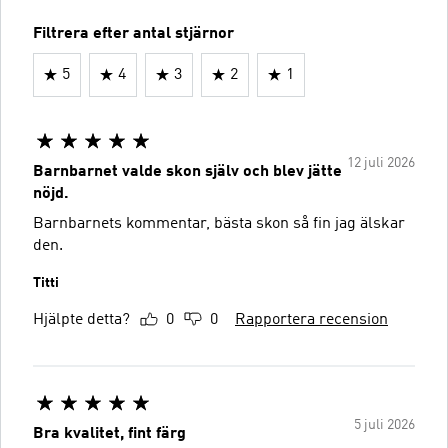
Filtrera efter antal stjärnor
5
4
3
2
1
12 juli 2026
Barnbarnet valde skon själv och blev jätte
nöjd.
Barnbarnets kommentar, bästa skon så fin jag älskar
den.
Titti
Hjälpte detta?
0
0
Rapportera recension
5 juli 2026
Bra kvalitet, fint färg