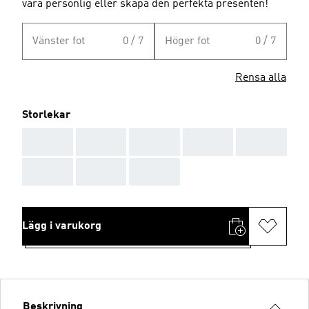
vara personlig eller skapa den perfekta presenten!
Vänster fot
0 / 7
Höger fot
0 / 7
Rensa alla
Storlekar
AAA
AAA
AAA
AAA
AAA
AAA
AAA
AAA
Lägg i varukorg
Beskrivning