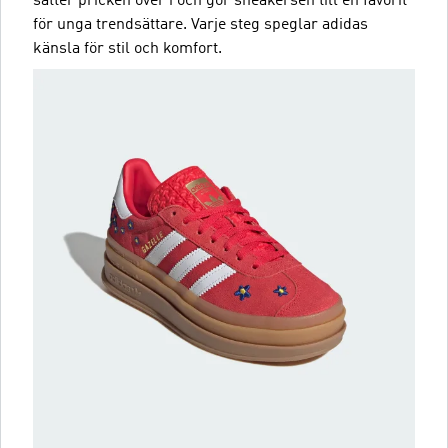
sätter pricken över i och gör sneakersen till en favorit
för unga trendsättare. Varje steg speglar adidas
känsla för stil och komfort.