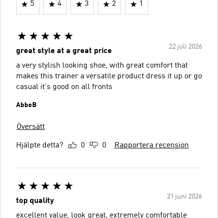
5
4
3
2
1
22 juli 2026
great style at a great price
a very stylish looking shoe, with great comfort that
makes this trainer a versatile product dress it up or go
casual it's good on all fronts
AbbeB
Översätt
Hjälpte detta?
0
0
Rapportera recension
21 juni 2026
top quality
excellent value, look great. extremely comfortable