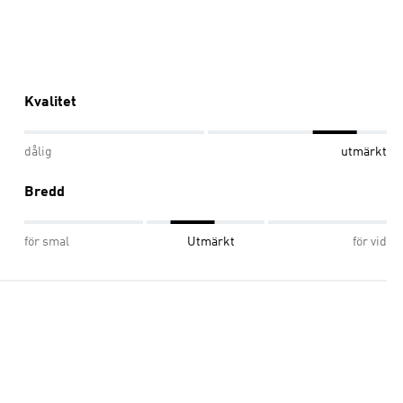
Kvalitet
dålig
utmärkt
Bredd
för smal
Utmärkt
för vid