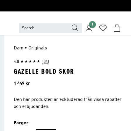
1
Dam • Originals
4.8
(34)
GAZELLE BOLD SKOR
Pris
1 449 kr
Den här produkten är exkluderad från vissa rabatter
och erbjudanden.
Färger