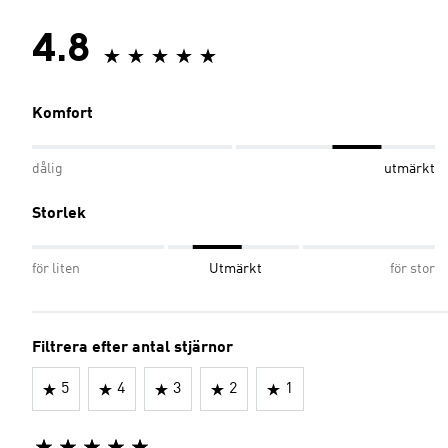
4.8
Komfort
dålig
utmärkt
Storlek
för liten
Utmärkt
för stor
Filtrera efter antal stjärnor
5
4
3
2
1