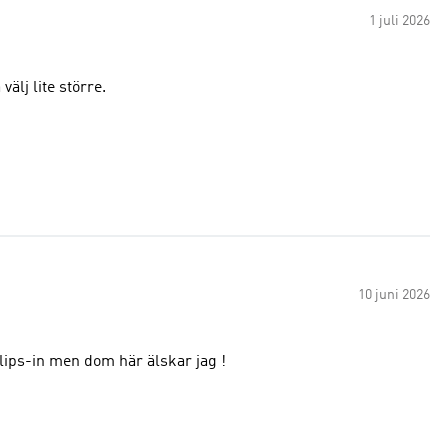
1 juli 2026
välj lite större.
10 juni 2026
Jag gillar inte ens sneakers, brukar alltid ha kängor eller slips-in men dom här älskar jag !