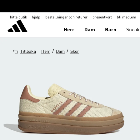
hitta butik
hjälp
beställningar och returer
presentkort
bli medlem
Herr
Dam
Barn
Sneak
/
/
Tillbaka
Hem
Dam
Skor