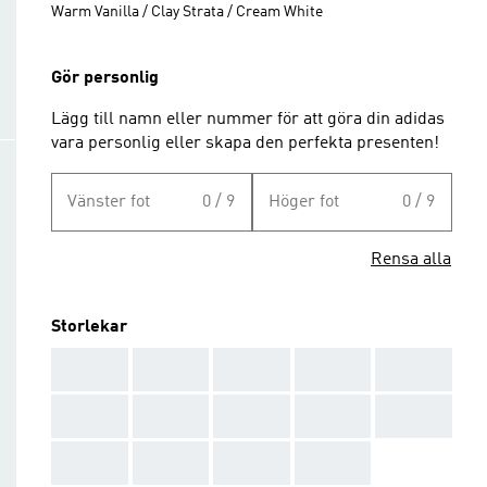
Warm Vanilla / Clay Strata / Cream White
Gör personlig
Lägg till namn eller nummer för att göra din adidas
vara personlig eller skapa den perfekta presenten!
Vänster fot
0 / 9
Höger fot
0 / 9
Rensa alla
Storlekar
AAA
AAA
AAA
AAA
AAA
AAA
AAA
AAA
AAA
AAA
AAA
AAA
AAA
AAA