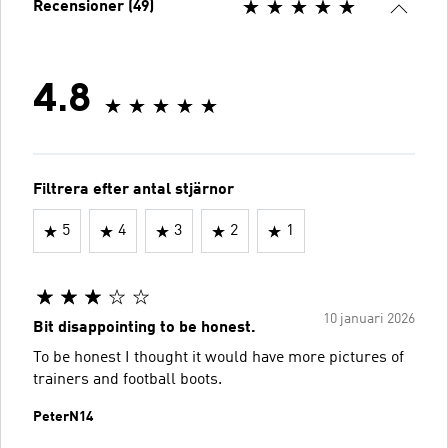
Recensioner (49)
4.8
Filtrera efter antal stjärnor
5
4
3
2
1
10 januari 2026
Bit disappointing to be honest.
To be honest I thought it would have more pictures of
trainers and football boots.
PeterN14