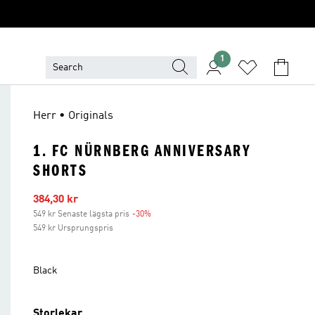
1
Herr • Originals
1. FC NÜRNBERG ANNIVERSARY
SHORTS
Reapris
384,30 kr
549 kr Senaste lägsta pris
-30%
Rabatt
549 kr Ursprungspris
Black
Storlekar