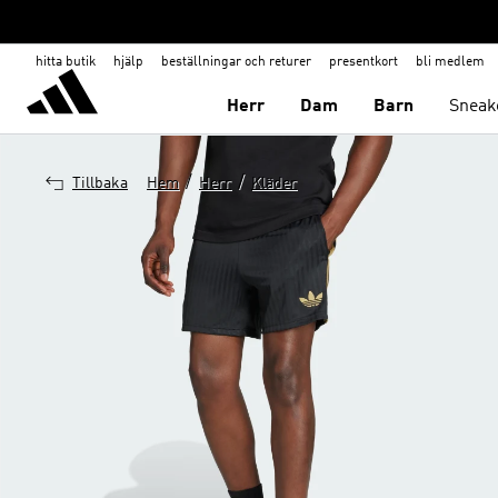
hitta butik
hjälp
beställningar och returer
presentkort
bli medlem
Herr
Dam
Barn
Sneak
/
/
Tillbaka
Hem
Herr
Kläder