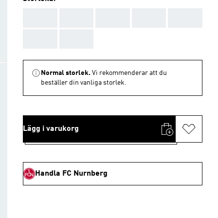
AAA
AAA
AAA
AAA
AAA
AAA
AAA
Normal storlek.
Vi rekommenderar att du
beställer din vanliga storlek.
Lägg i varukorg
Handla FC Nurnberg