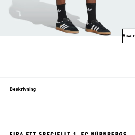
Visa 
Beskrivning
FIRA ETT SPECIELLT 1. FC NÜRNBERGS