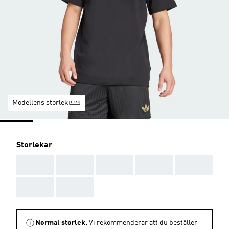
Modellens storlek
Storlekar
AAA
AAA
AAA
AAA
AAA
AAA
AAA
Normal storlek.
Vi rekommenderar att du beställer