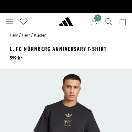
1
/
/
Hem
Herr
Kläder
1. FC NÜRNBERG ANNIVERSARY T-SHIRT
Pris
599 kr