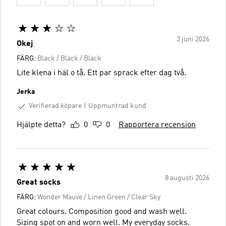
3 juni 2026
Okej
FÄRG:
Black / Black / Black
Lite klena i häl o tå. Ett par sprack efter dag två.
Jerka
Verifierad köpare
Uppmuntrad kund
Hjälpte detta?
0
0
Rapportera recension
8 augusti 2026
Great socks
FÄRG:
Wonder Mauve / Linen Green / Clear Sky
Great colours. Composition good and wash well.
Sizing spot on and worn well. My everyday socks.