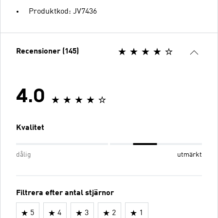
Produktkod: JV7436
Recensioner (145)
4.0
Kvalitet
dålig
utmärkt
Filtrera efter antal stjärnor
5
4
3
2
1