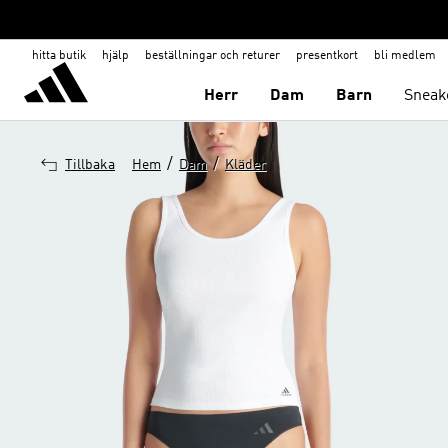
hitta butik
hjälp
beställningar och returer
presentkort
bli medlem
Herr
Dam
Barn
Sneak
/
/
Tillbaka
Hem
Dam
Kläder