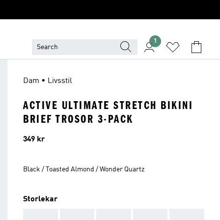
1
Dam • Livsstil
ACTIVE ULTIMATE STRETCH BIKINI
BRIEF TROSOR 3-PACK
Pris
349 kr
Black / Toasted Almond / Wonder Quartz
Storlekar
AAA
AAA
AAA
AAA
AAA