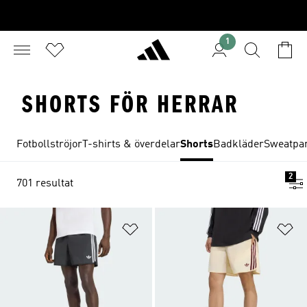
1
SHORTS FÖR HERRAR
Fotbollströjor
T-shirts & överdelar
Shorts
Badkläder
Sweatpan
2
701 resultat
Lägg till på önskelistan
Lä