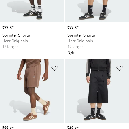
Price
599 kr
Price
599 kr
Sprinter Shorts
Sprinter Shorts
Herr Originals
Herr Originals
12 färger
12 färger
Nyhet
Lägg till på önskelistan
Lä
Price
599 kr
Price
749 kr