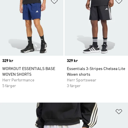
Lägg till på önskelistan
Lä
Price
329 kr
Price
329 kr
WORKOUT ESSENTIALS BASE
Essentials 3-Stripes Chelsea Lite
WOVEN SHORTS
Woven shorts
Herr Performance
Herr Sportswear
5 färger
3 färger
Lä