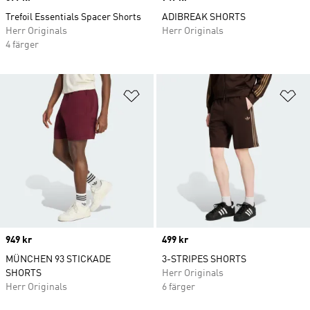
Trefoil Essentials Spacer Shorts
ADIBREAK SHORTS
Herr Originals
Herr Originals
4 färger
Lägg till på önskelistan
Lä
Price
949 kr
Price
499 kr
MÜNCHEN 93 STICKADE
3-STRIPES SHORTS
SHORTS
Herr Originals
Herr Originals
6 färger