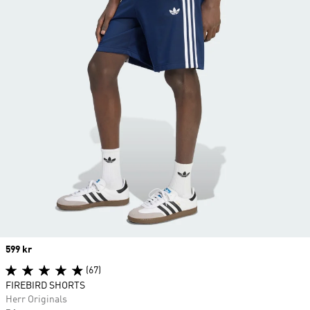
Price
599 kr
(67)
FIREBIRD SHORTS
Herr Originals