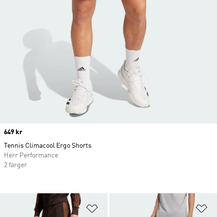
Price
649 kr
Tennis Climacool Ergo Shorts
Herr Performance
2 färger
Lägg till på önskelistan
Lä