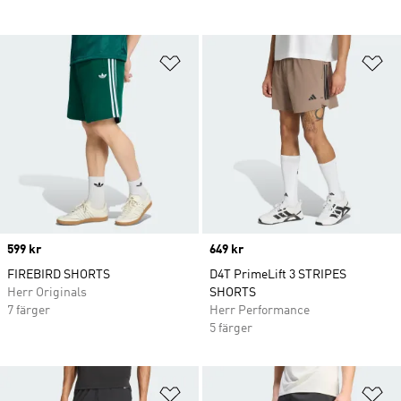
Lägg till på önskelistan
Lä
Price
599 kr
Price
649 kr
FIREBIRD SHORTS
D4T PrimeLift 3 STRIPES
Herr Originals
SHORTS
7 färger
Herr Performance
5 färger
Lägg till på önskelistan
Lä