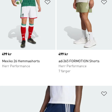
Lägg till på önskelistan
Lä
Price
499 kr
Price
499 kr
Mexiko 26 Hemmashorts
adi365 FORMOTION Shorts
Herr Performance
Herr Performance
7 färger
Lä