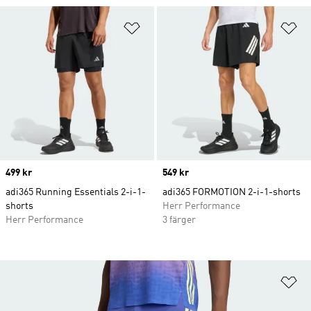
Lägg till på önskelistan
Lä
Price
499 kr
Price
549 kr
adi365 Running Essentials 2-i-1-
adi365 FORMOTION 2-i-1-shorts
shorts
Herr Performance
Herr Performance
3 färger
Lä