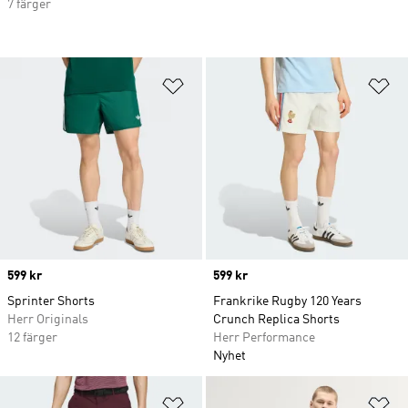
7 färger
Lägg till på önskelistan
Lä
Price
599 kr
Price
599 kr
Sprinter Shorts
Frankrike Rugby 120 Years
Herr Originals
Crunch Replica Shorts
12 färger
Herr Performance
Nyhet
Lägg till på önskelistan
Lä