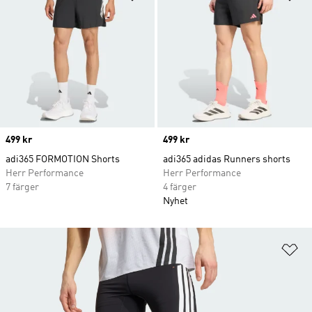
Price
499 kr
Price
499 kr
adi365 FORMOTION Shorts
adi365 adidas Runners shorts
Herr Performance
Herr Performance
7 färger
4 färger
Nyhet
Lä