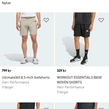
Nyhet
Lägg till på önskelistan
Lä
Price
799 kr
Price
329 kr
Ultimate365 8,5-Inch Golfshorts
WORKOUT ESSENTIALS BASE
Herr Performance
WOVEN SHORTS
9 färger
Herr Performance
5 färger