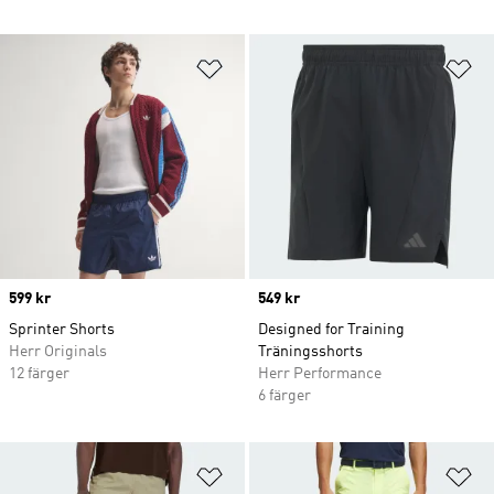
Lägg till på önskelistan
Lä
Price
599 kr
Price
549 kr
Sprinter Shorts
Designed for Training
Herr Originals
Träningsshorts
12 färger
Herr Performance
6 färger
Lägg till på önskelistan
Lä