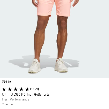
Price
799 kr
(1199)
Ultimate365 8,5-Inch Golfshorts
Herr Performance
9 färger