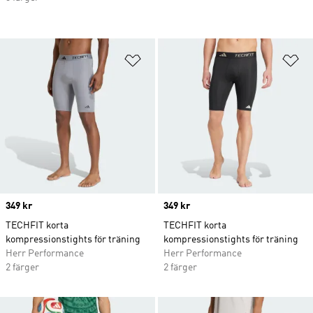
Lägg till på önskelistan
Lä
Price
349 kr
Price
349 kr
TECHFIT korta
TECHFIT korta
kompressionstights för träning
kompressionstights för träning
Herr Performance
Herr Performance
2 färger
2 färger