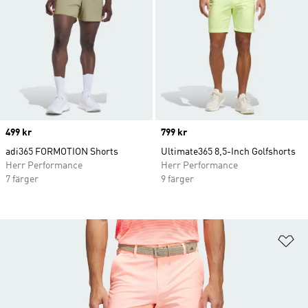
Price
499 kr
Price
799 kr
adi365 FORMOTION Shorts
Ultimate365 8,5-Inch Golfshorts
Herr Performance
Herr Performance
7 färger
9 färger
Lä