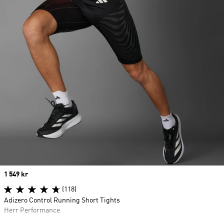
Price
1 549 kr
(118)
Adizero Control Running Short Tights
Herr Performance