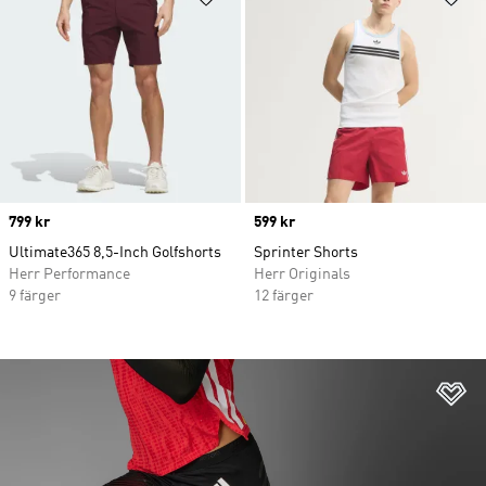
Price
799 kr
Price
599 kr
Ultimate365 8,5-Inch Golfshorts
Sprinter Shorts
Herr Performance
Herr Originals
9 färger
12 färger
Lä