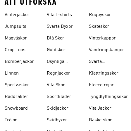
ATT UTFORSKA
Vinterjackor
Vita T-shirts
Rugbyskor
Jumpsuits
Svarta Byxor
Skateskor
Magväskor
Blå Skor
Vinterkappor
Crop Tops
Guldskor
Vandringskängor
Bomberjackor
Osynliga
Svarta
Strumpor
Ryggsäckar
Linnen
Regnjackor
Klättringsskor
Sportväskor
Vita Skor
Fleecetröjor
Baddräkter
Sportkläder
Tyngdlyftningsskor
Snowboard
Skidjackor
Vita Jackor
Tröjor
Skidbyxor
Basketskor