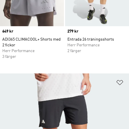
Price
649 kr
Price
279 kr
ADI365 CLIMACOOL+ Shorts med
Entrada 26 träningsshorts
2 fickor
Herr Performance
Herr Performance
2 färger
3 färger
Lä