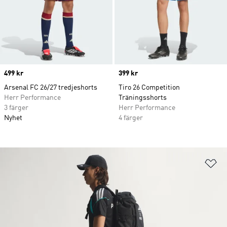
Price
499 kr
Price
399 kr
Arsenal FC 26/27 tredjeshorts
Tiro 26 Competition
Herr Performance
Träningsshorts
3 färger
Herr Performance
Nyhet
4 färger
Lä