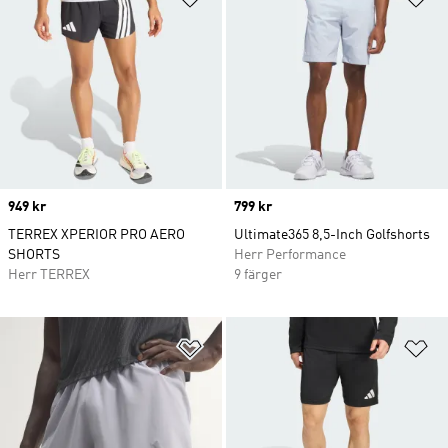
Price
949 kr
Price
799 kr
TERREX XPERIOR PRO AERO
Ultimate365 8,5-Inch Golfshorts
SHORTS
Herr Performance
Herr TERREX
9 färger
Lägg till på önskelistan
Lä