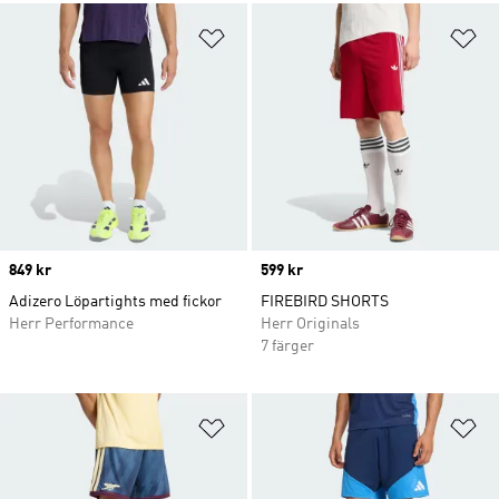
Lägg till på önskelistan
Lä
Price
849 kr
Price
599 kr
Adizero Löpartights med fickor
FIREBIRD SHORTS
Herr Performance
Herr Originals
7 färger
Lägg till på önskelistan
Lä