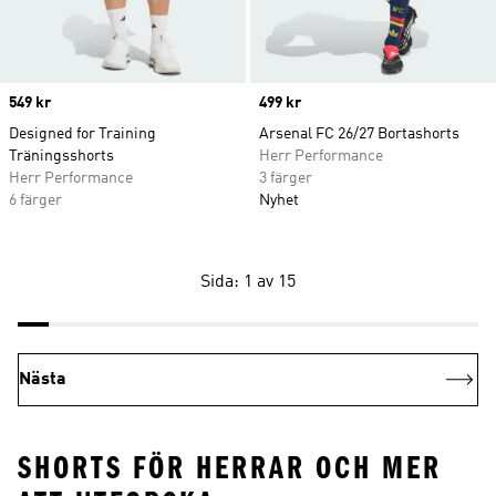
Price
549 kr
Price
499 kr
Designed for Training
Arsenal FC 26/27 Bortashorts
Träningsshorts
Herr Performance
Herr Performance
3 färger
6 färger
Nyhet
Sida: 1 av 15
Nästa
SHORTS FÖR HERRAR OCH MER