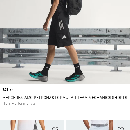
Price
949 kr
MERCEDES-AMG PETRONAS FORMULA 1 TEAM MECHANICS SHORTS
Herr Performance
Lägg till på önskelistan
Lä