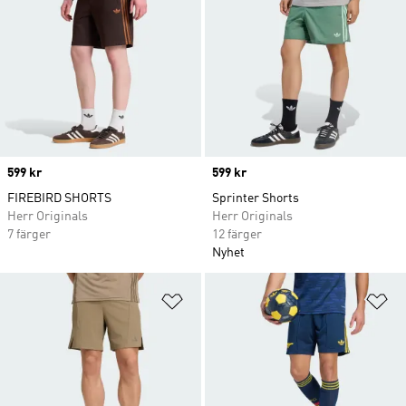
Price
599 kr
Price
599 kr
FIREBIRD SHORTS
Sprinter Shorts
Herr Originals
Herr Originals
7 färger
12 färger
Nyhet
Lägg till på önskelistan
Lä