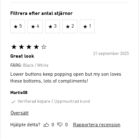
Filtrera efter antal stjärnor
5
4
3
2
1
21 september 2025
Great look
FÄRG:
Black / White
Lower buttons keep popping open but my son loves
these bottoms, lots of compliments!
Martie08
Verifierad köpare
Uppmuntrad kund
Översätt
Hjälpte detta?
0
0
Rapportera recension