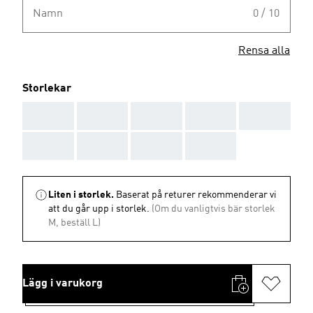
Namn
0 / 10
Rensa alla
Storlekar
AAA
AAA
AAA
AAA
AAA
AAA
AAA
AAA
AAA
Liten i storlek.
Baserat på returer rekommenderar vi
att du går upp i storlek.
(Om du vanligtvis bär storlek
M, beställ L)
Lägg i varukorg