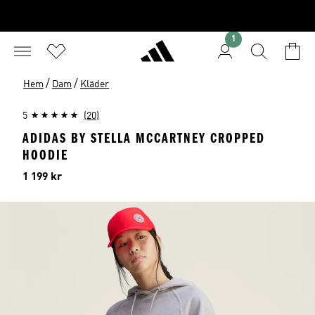
1
/
/
Hem
Dam
Kläder
5
(20)
ADIDAS BY STELLA MCCARTNEY CROPPED
HOODIE
Pris
1 199 kr