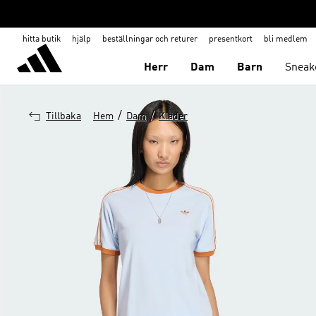
hitta butik
hjälp
beställningar och returer
presentkort
bli medlem
Herr
Dam
Barn
Sneak
/
/
Tillbaka
Hem
Dam
Kläder