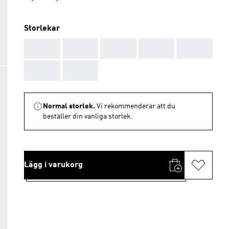
Storlekar
AAA
AAA
AAA
AAA
AAA
AAA
AAA
Normal storlek.
Vi rekommenderar att du
beställer din vanliga storlek.
Lägg i varukorg