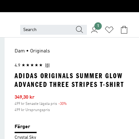
1
Dam • Originals
4.9
(8)
ADIDAS ORIGINALS SUMMER GLOW
ADVANCED THREE STRIPES T-SHIRT
Reapris
349,30 kr
499 kr Senaste lägsta pris
-30%
Rabatt
499 kr Ursprungspris
Färger
Crystal Sky