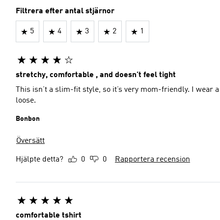
Filtrera efter antal stjärnor
5
4
3
2
1
stretchy, comfortable , and doesn’t feel tight
This isn’t a slim-fit style, so it’s very mom-friendly. I wear 
loose.
Bonbon
Översätt
Hjälpte detta?
0
0
Rapportera recension
comfortable tshirt