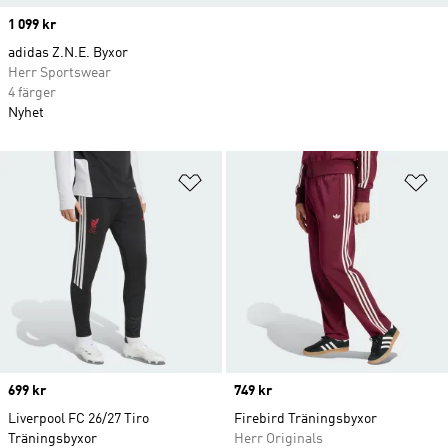
Price
1 099 kr
adidas Z.N.E. Byxor
Herr Sportswear
4 färger
Nyhet
Lägg till på önskelistan
Lä
Price
699 kr
Price
749 kr
Liverpool FC 26/27 Tiro
Firebird Träningsbyxor
Träningsbyxor
Herr Originals