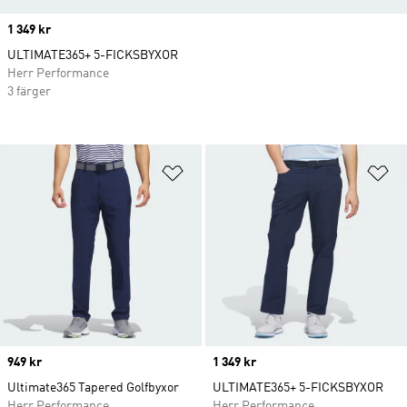
Price
1 349 kr
ULTIMATE365+ 5-FICKSBYXOR
Herr Performance
3 färger
Lägg till på önskelistan
Lä
Price
949 kr
Price
1 349 kr
Ultimate365 Tapered Golfbyxor
ULTIMATE365+ 5-FICKSBYXOR
Herr Performance
Herr Performance