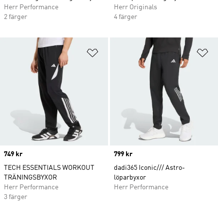
Herr Performance
Herr Originals
2 färger
4 färger
Lägg till på önskelistan
Lä
Price
749 kr
Price
799 kr
TECH ESSENTIALS WORKOUT
dadi365 Iconic/// Astro-
TRÄNINGSBYXOR
löparbyxor
Herr Performance
Herr Performance
3 färger