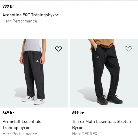
Price
999 kr
Argentina EQT Träningsbyxor
Herr Performance
Lägg till på önskelistan
Lä
Price
649 kr
Price
699 kr
PrimeLift Essentials
Terrex Multi Essentials Stretch
Träningsbyxor
Byxor
Herr Performance
Herr TERREX