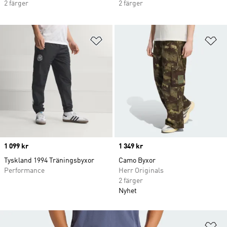
2 färger
2 färger
Lägg till på önskelistan
Lä
Price
1 099 kr
Price
1 349 kr
Tyskland 1994 Träningsbyxor
Camo Byxor
Performance
Herr Originals
2 färger
Nyhet
Lä