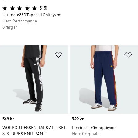
(515)
Ultimate365 Tapered Golfbyxor
Herr Performance
8 färger
Lägg till på önskelistan
Lä
Price
549 kr
Price
749 kr
WORKOUT ESSENTIALS ALL-SET
Firebird Träningsbyxor
3-STRIPES KNIT PANT
Herr Originals