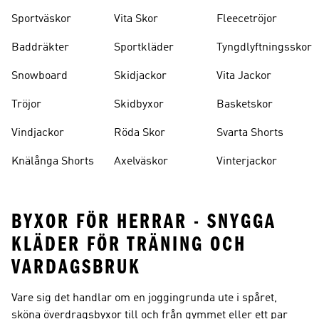
Sportväskor
Vita Skor
Fleecetröjor
Baddräkter
Sportkläder
Tyngdlyftningsskor
Snowboard
Skidjackor
Vita Jackor
Tröjor
Skidbyxor
Basketskor
Vindjackor
Röda Skor
Svarta Shorts
Knälånga Shorts
Axelväskor
Vinterjackor
BYXOR FÖR HERRAR - SNYGGA
KLÄDER FÖR TRÄNING OCH
VARDAGSBRUK
Vare sig det handlar om en joggingrunda ute i spåret,
sköna överdragsbyxor till och från gymmet eller ett par