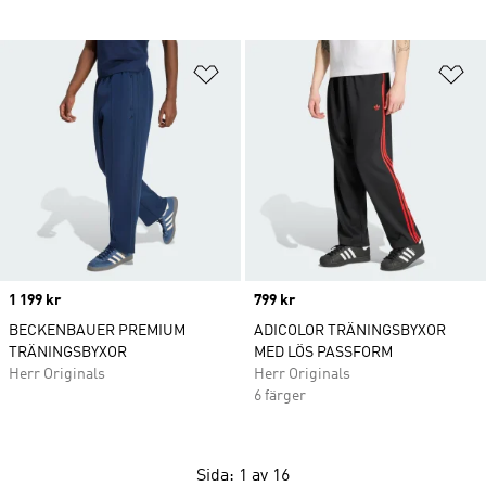
Lägg till på önskelistan
Lä
Price
1 199 kr
Price
799 kr
BECKENBAUER PREMIUM
ADICOLOR TRÄNINGSBYXOR
TRÄNINGSBYXOR
MED LÖS PASSFORM
Herr Originals
Herr Originals
6 färger
Sida: 1 av 16