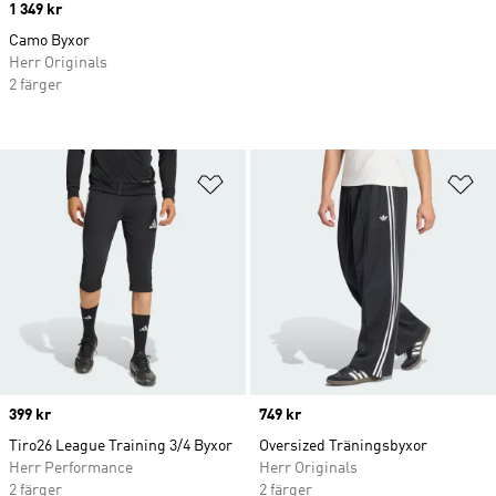
Price
1 349 kr
Camo Byxor
Herr Originals
2 färger
Lägg till på önskelistan
Lä
Price
399 kr
Price
749 kr
Tiro26 League Training 3/4 Byxor
Oversized Träningsbyxor
Herr Performance
Herr Originals
2 färger
2 färger