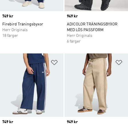
Price
749 kr
Price
949 kr
Firebird Träningsbyxor
ADICOLOR TRÄNINGSBYXOR
Herr Originals
MED LÖS PASSFORM
18 färger
Herr Originals
6 färger
Lägg till på önskelistan
Lä
Price
749 kr
Price
949 kr