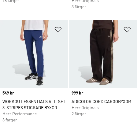
18 färger
Herr Originals
3 färger
Lägg till på önskelistan
Lä
Price
549 kr
Price
999 kr
WORKOUT ESSENTIALS ALL-SET
ADICOLOR CORD CARGOBYXOR
3-STRIPES STICKADE BYXOR
Herr Originals
Herr Performance
2 färger
3 färger