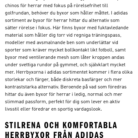
chinos för herrar med fokus på rörelsefrihet till
golfrundan, behöver du byxor som håller måttet. I adidas
sortiment av byxor för herrar hittar du alternativ som
sätter rörelse i fokus. Här finns byxor med fuktavledande
material som håller dig torr vid regniga träningspass,
modeller med avsmalnande ben som underlättar vid
sporter som kräver mycket bollkontakt likt fotboll, samt
byxor med ventilerande mesh som låter kroppen andas
under svettiga rundor på gymmet, och självklart mycket
mer. Herrbyxorna i adidas sortimentet kommer i flera olika
storlekar och färger, både diskreta basfärger och mer
kontraststarka alternativ. Beroende på vad som föredras
hittar du även byxor för herrar i ledig, normal och mer
slimmad passform, perfekt för dig som lever en aktiv
livsstil eller föredrar en sportig vardagslook.
STILRENA OCH KOMFORTABLA
HERRBYXOR FRÅN ADIDAS