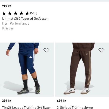
Price
949 kr
(515)
Ultimate365 Tapered Golfbyxor
Herr Performance
8 färger
Lägg till på önskelistan
Lä
Price
399 kr
Price
699 kr
Tiro26 League Training 3/4 Byxor
3-Stripes Träningsbyxor