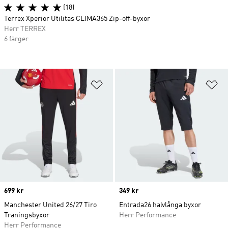
(18)
Terrex Xperior Utilitas CLIMA365 Zip-off-byxor
Herr TERREX
6 färger
Lägg till på önskelistan
Lä
Price
699 kr
Price
349 kr
Manchester United 26/27 Tiro
Entrada26 halvlånga byxor
Träningsbyxor
Herr Performance
Herr Performance