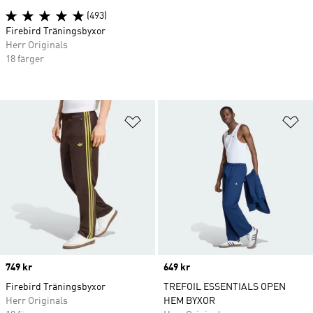
(493)
Firebird Träningsbyxor
Herr Originals
18 färger
Lägg till på önskelistan
Lä
Price
749 kr
Price
649 kr
Firebird Träningsbyxor
TREFOIL ESSENTIALS OPEN
Herr Originals
HEM BYXOR