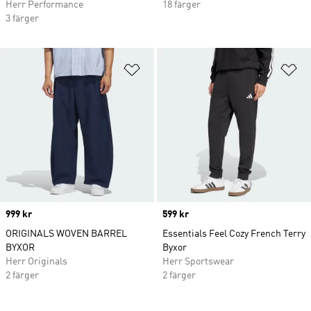
Herr Performance
18 färger
3 färger
Lägg till på önskelistan
Lä
Price
999 kr
Price
599 kr
ORIGINALS WOVEN BARREL
Essentials Feel Cozy French Terry
BYXOR
Byxor
Herr Originals
Herr Sportswear
2 färger
2 färger