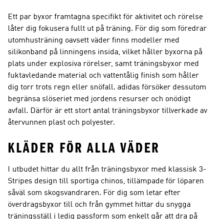
Ett par byxor framtagna specifikt för aktivitet och rörelse
låter dig fokusera fullt ut på träning. För dig som föredrar
utomhusträning oavsett väder finns modeller med
silikonband på linningens insida, vilket håller byxorna på
plats under explosiva rörelser, samt träningsbyxor med
fuktavledande material och vattentålig finish som håller
dig torr trots regn eller snöfall. adidas försöker dessutom
begränsa slöseriet med jordens resurser och onödigt
avfall. Därför är ett stort antal träningsbyxor tillverkade av
återvunnen plast och polyester.
KLÄDER FÖR ALLA VÄDER
I utbudet hittar du allt från träningsbyxor med klassisk 3-
Stripes design till sportiga chinos, tillämpade för löparen
såväl som skogsvandraren. För dig som letar efter
överdragsbyxor till och från gymmet hittar du snygga
träningsställ i ledig passform som enkelt går att dra på