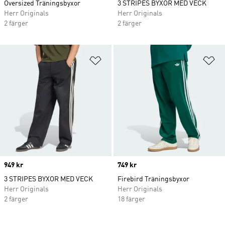
Oversized Träningsbyxor
3 STRIPES BYXOR MED VECK
Herr Originals
Herr Originals
2 färger
2 färger
Lägg till på önskelistan
Lä
Price
949 kr
Price
749 kr
3 STRIPES BYXOR MED VECK
Firebird Träningsbyxor
Herr Originals
Herr Originals
2 färger
18 färger