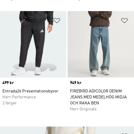
Lägg till på önskelistan
Lä
Price
499 kr
Price
949 kr
Entrada26 Presentationsbyxor
FIREBIRD ADICOLOR DENIM
Herr Performance
JEANS MED MEDELHÖG MIDJA
2 färger
OCH RAKA BEN
Herr Originals