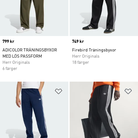
Price
799 kr
Price
749 kr
ADICOLOR TRÄNINGSBYXOR
Firebird Träningsbyxor
MED LÖS PASSFORM
Herr Originals
Herr Originals
18 färger
6 färger
Lägg till på önskelistan
Lä