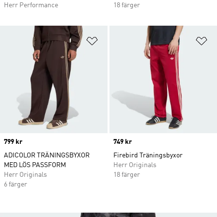
Herr Performance
18 färger
Lägg till på önskelistan
Lä
Price
799 kr
Price
749 kr
ADICOLOR TRÄNINGSBYXOR
Firebird Träningsbyxor
MED LÖS PASSFORM
Herr Originals
Herr Originals
18 färger
6 färger