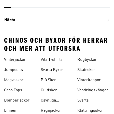
Nästa
CHINOS OCH BYXOR FÖR HERRAR
OCH MER ATT UTFORSKA
Vinterjackor
Vita T-shirts
Rugbyskor
Jumpsuits
Svarta Byxor
Skateskor
Magväskor
Blå Skor
Vinterkappor
Crop Tops
Guldskor
Vandringskängor
Bomberjackor
Osynliga
Svarta
Strumpor
Ryggsäckar
Linnen
Regnjackor
Klättringsskor