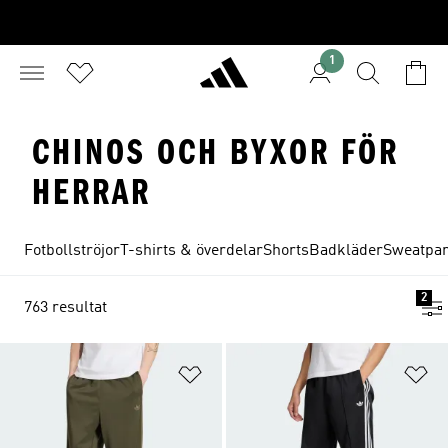
1
CHINOS OCH BYXOR FÖR
HERRAR
Fotbollströjor
T-shirts & överdelar
Shorts
Badkläder
Sweatpan
2
763 resultat
Lägg till på önskelistan
Lä