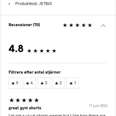
Produktkod: JE7845
Recensioner (70)
4.8
Filtrera efter antal stjärnor
5
4
3
2
1
11 juni 2026
great gym shorts