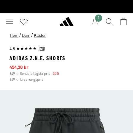
1
/
/
Hem
Dam
Kläder
4.8
(70)
ADIDAS Z.N.E. SHORTS
Reapris
454,30 kr
649 kr Senaste lägsta pris
-30%
Rabatt
649 kr Ursprungspris