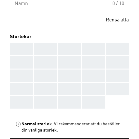
Namn
0 / 10
Rensa alla
Storlekar
AAA
AAA
AAA
AAA
AAA
AAA
AAA
AAA
AAA
AAA
AAA
AAA
AAA
AAA
AAA
AAA
AAA
AAA
AAA
AAA
AAA
AAA
AAA
AAA
Normal storlek.
Vi rekommenderar att du beställer
din vanliga storlek.