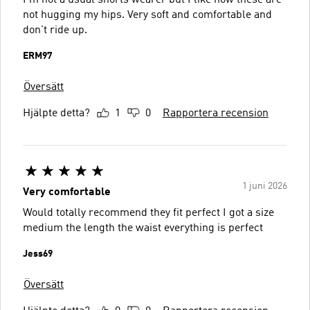
I'm not a usual shorts wearer but I like how these are
not hugging my hips. Very soft and comfortable and
don't ride up.
ERM97
Översätt
Hjälpte detta?
1
0
Rapportera recension
1 juni 2026
Very comfortable
Would totally recommend they fit perfect I got a size
medium the length the waist everything is perfect
Jess69
Översätt